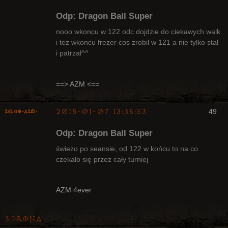
Odp: Dragon Ball Super
nooo wkoncu w 122 odc dojdzie do ciekawych walk
i tez wkoncu frezer cos zrobil w 121 a nie tylko stal
i patrzal^^
Radny Klanu
Nieaktywny
==> AZM <==
2018-01-07 13:35:53
49
ZelgO-AZM-
Odp: Dragon Ball Super
świeżo po seansie, od 122 w końcu to na co
czekało się przez cały turniej
Radny Klanu
Nieaktywny
AZM 4ever
Strona