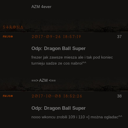
Radny Klanu
AZM 4ever
Nieaktywny
Strona
2017-09-26 18:57:19
37
Frugo
Odp: Dragon Ball Super
frezer jak zawsze miesza ale i tak pod koniec
turnieju sadze ze cos nabroi^^
Radny Klanu
Nieaktywny
==> AZM <==
2017-10-08 18:52:26
38
Frugo
Odp: Dragon Ball Super
nooo wkoncu zrobili 109 i 110 =] można ogladac^^