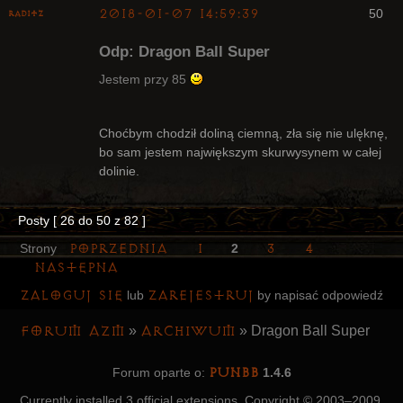
2018-01-07 14:59:39
50
Raditz
Odp: Dragon Ball Super
Jestem przy 85
Bywalec
Choćbym chodził doliną ciemną, zła się nie ulęknę,
bo sam jestem największym skurwysynem w całej
Nieaktywny
dolinie.
Posty [ 26 do 50 z 82 ]
Poprzednia
1
3
4
Strony
2
Następna
Zaloguj się
zarejestruj
lub
by napisać odpowiedź
Forum AZM
Archiwum
»
»
Dragon Ball Super
PunBB
Forum oparte o:
1.4.6
Currently installed
3 official extensions
. Copyright © 2003–2009