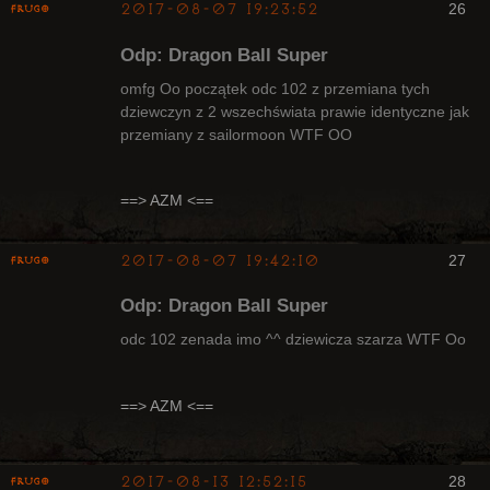
2017-08-07 19:23:52
26
Frugo
Odp: Dragon Ball Super
omfg Oo początek odc 102 z przemiana tych
dziewczyn z 2 wszechświata prawie identyczne jak
przemiany z sailormoon WTF OO
Radny Klanu
Nieaktywny
==> AZM <==
2017-08-07 19:42:10
27
Frugo
Odp: Dragon Ball Super
odc 102 zenada imo ^^ dziewicza szarza WTF Oo
Radny Klanu
==> AZM <==
Nieaktywny
2017-08-13 12:52:15
28
Frugo