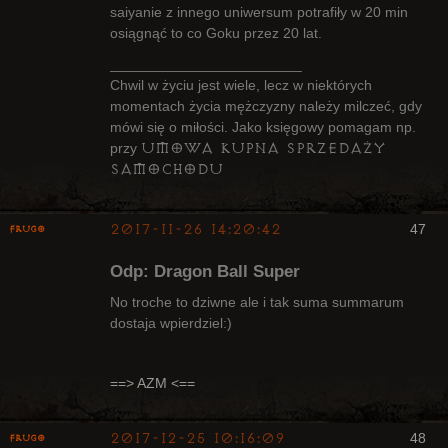
saiyanie z innego uniwersum potrafiły w 20 min
osiągnąć to co Goku przez 20 lat.
________________________
Chwil w życiu jest wiele, lecz w niektórych
momentach życia mężczyzny należy milczeć, gdy
mówi się o miłości. Jako księgowy pomagam np.
umowa kupna sprzedaży
przy
samochodu
2017-11-26 14:20:42
47
Frugo
Odp: Dragon Ball Super
No troche to dziwne ale i tak suma summarum
dostaja wpierdziel:)
Radny Klanu
Nieaktywny
==> AZM <==
2017-12-25 10:16:09
48
Frugo