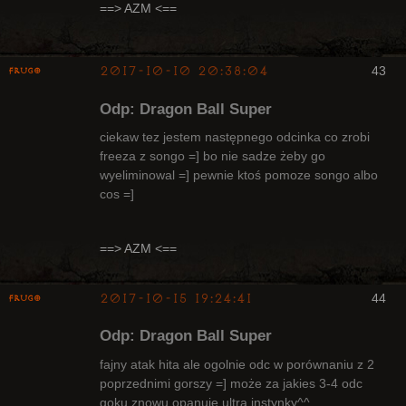
Radny Klanu
==> AZM <==
Nieaktywny
2017-10-10 20:38:04
43
Frugo
Odp: Dragon Ball Super
ciekaw tez jestem następnego odcinka co zrobi
freeza z songo =] bo nie sadze żeby go
wyeliminowal =] pewnie ktoś pomoze songo albo
Radny Klanu
cos =]
Nieaktywny
==> AZM <==
2017-10-15 19:24:41
44
Frugo
Odp: Dragon Ball Super
fajny atak hita ale ogolnie odc w porównaniu z 2
poprzednimi gorszy =] może za jakies 3-4 odc
goku znowu opanuje ultra instynky^^