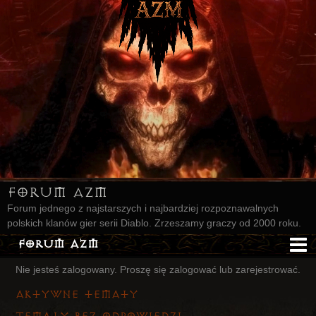
Forum AZM
Forum jednego z najstarszych i najbardziej rozpoznawalnych
polskich klanów gier serii Diablo. Zrzeszamy graczy od 2000 roku.
Forum AZM
Nie jesteś zalogowany.
Proszę się zalogować lub zarejestrować.
Strona AZM
Aktywne tematy
Główna