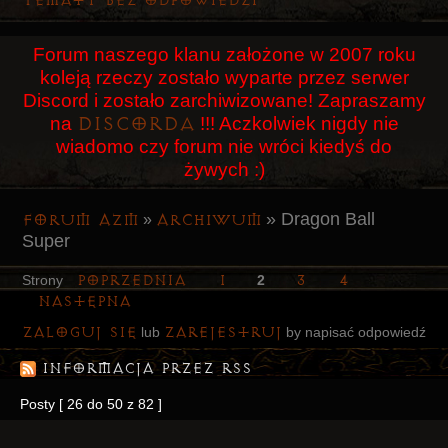
Tematy bez odpowiedzi
Użytkownicy
Forum naszego klanu założone w 2007 roku
Szukaj
koleją rzeczy zostało wyparte przez serwer
Rejestracja
Discord i zostało zarchiwizowane! Zapraszamy
Discorda
na
!!! Aczkolwiek nigdy nie
Logowanie
wiadomo czy forum nie wróci kiedyś do
żywych :)
»
Dragon Ball
Forum AZM
Archiwum
»
Super
Poprzednia
1
3
4
Strony
2
Następna
Zaloguj się
zarejestruj
lub
by napisać odpowiedź
Informacja przez RSS
Posty [ 26 do 50 z 82 ]