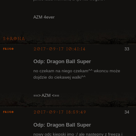
Radny Klanu
AZM 4ever
Nieaktywny
Strona
2017-09-17 10:41:14
33
Frugo
Odp: Dragon Ball Super
no czekam na niego czekam^^ wkoncu może
dojdzie do ciekawej walki^^
Radny Klanu
Nieaktywny
==> AZM <==
2017-09-17 18:59:49
34
Frugo
Odp: Dragon Ball Super
nowy odc kiepski imo ;/ ale następny z freeza i