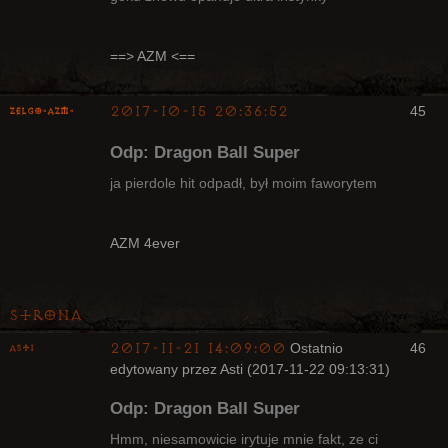
Radny Klanu
Nieaktywny
==> AZM <==
2017-10-15 20:36:52
45
ZelgO-AZM-
Odp: Dragon Ball Super
ja pierdole hit odpadł, był moim faworytem
Radny Klanu
AZM 4ever
Nieaktywny
Strona
2017-11-21 14:09:00
Ostatnio
46
Asti
edytowany przez Asti (2017-11-22 09:13:31)
Bywalec
Odp: Dragon Ball Super
Nieaktywny
Hmm, niesamowicie irytuje mnie fakt, ze ci