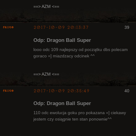
Radny Klanu
==> AZM <==
Nieaktywny
2017-10-09 20:13:37
39
Frugo
Odp: Dragon Ball Super
looo odc 109 najlepszy od początku dbs polecam
goraco =] miazdzacy odcinek ^^
Radny Klanu
Nieaktywny
==> AZM <==
2017-10-09 20:35:49
40
Frugo
Odp: Dragon Ball Super
110 odc ewolucja goku pro pokazana =] ciekawy
jestem czy osiągnie ten stan ponownie^^
Radny Klanu