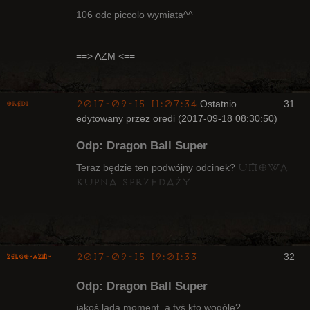
106 odc piccolo wymiata^^
Radny Klanu
==> AZM <==
Nieaktywny
2017-09-15 11:07:34
Ostatnio
31
oredi
edytowany przez oredi (2017-09-18 08:30:50)
Bywalec
Odp: Dragon Ball Super
Nieaktywny
umowa
Teraz będzie ten podwójny odcinek?
kupna sprzedaży
2017-09-15 19:01:33
32
ZelgO-AZM-
Odp: Dragon Ball Super
jakoś lada moment, a tyś kto wogóle?