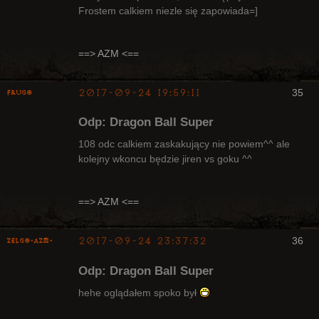
Frostem calkiem niezle się zapowiada=]
Radny Klanu
Nieaktywny
==> AZM <==
2017-09-24 19:59:11
35
Frugo
Odp: Dragon Ball Super
108 odc calkiem zaskakujący nie powiem^^ ale
kolejny wkoncu będzie jiren vs goku ^^
Radny Klanu
Nieaktywny
==> AZM <==
2017-09-24 23:37:32
36
ZelgO-AZM-
Odp: Dragon Ball Super
hehe oglądałem spoko był