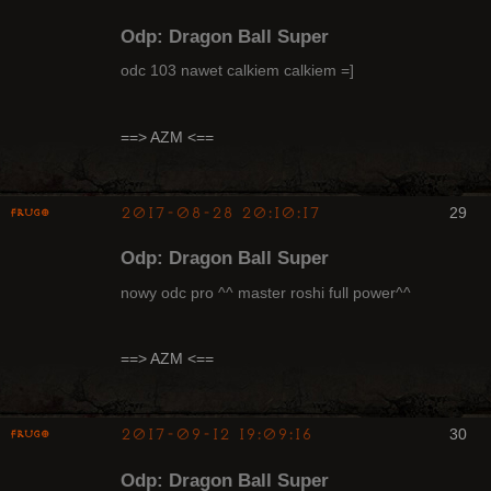
Odp: Dragon Ball Super
odc 103 nawet calkiem calkiem =]
Radny Klanu
==> AZM <==
Nieaktywny
2017-08-28 20:10:17
29
Frugo
Odp: Dragon Ball Super
nowy odc pro ^^ master roshi full power^^
Radny Klanu
==> AZM <==
Nieaktywny
2017-09-12 19:09:16
30
Frugo
Odp: Dragon Ball Super