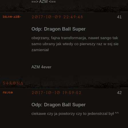
Nieaktywny
==> AZM <==
2017-10-09 22:49:48
41
ZelgO-AZM-
Odp: Dragon Ball Super
obejrzany, fajna transformacja, nawet sango tak
samo ubrany jak wtedy co pierwszy raz w ssj sie
zamieniał
Radny Klanu
Nieaktywny
AZM 4ever
Strona
2017-10-10 19:59:52
42
Frugo
Odp: Dragon Ball Super
ciekawe czy ja powtorzy czy to jedenstrzal był ^^