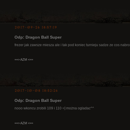
2017-09-26 18:57:19
Odp: Dragon Ball Super
frezer jak zawsze miesza ale i tak pod koniec turnieju sadze ze cos nabro
==> AZM <==
2017-10-08 18:52:26
Odp: Dragon Ball Super
nooo wkoncu zrobili 109 i 110 =] można ogladac^^
==> AZM <==