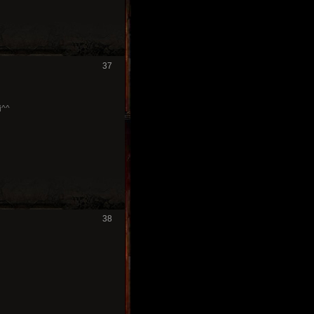
37
i^^
38