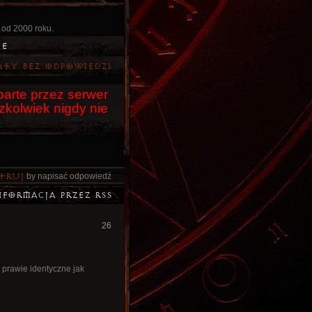
 od 2000 roku.
ie
aty bez odpowiedzi
arte przez serwer
czkolwiek nigdy nie
truj
by napisać odpowiedź
nformacja przez RSS
26
prawie identyczne jak