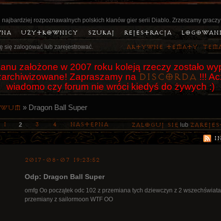
 najbardziej rozpoznawalnych polskich klanów gier serii Diablo. Zrzeszamy graczy
wna
Użytkownicy
Szukaj
Rejestracja
Logowan
ę się zalogować lub zarejestrować.
Aktywne tematy
Tem
anu założone w 2007 roku koleją rzeczy zostało wyp
Discorda
o zarchiwizowane! Zapraszamy na
!!! A
wiadomo czy forum nie wróci kiedyś do żywych :)
»
Dragon Ball Super
iwum
1
3
4
Następna
2
Zaloguj się
lub
zarejes
I
2017-08-07 19:23:52
Odp: Dragon Ball Super
omfg Oo początek odc 102 z przemiana tych dziewczyn z 2 wszechświata 
przemiany z sailormoon WTF OO