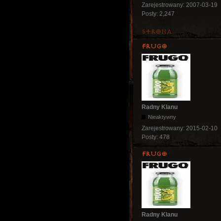
Zarejestrowany:
2007-03-19
Posty:
2,247
Strona
Frugo
Radny Klanu
Nieaktywny
Zarejestrowany:
2015-02-10
Posty:
478
Frugo
Radny Klanu