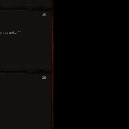
35
en vs goku ^^
36