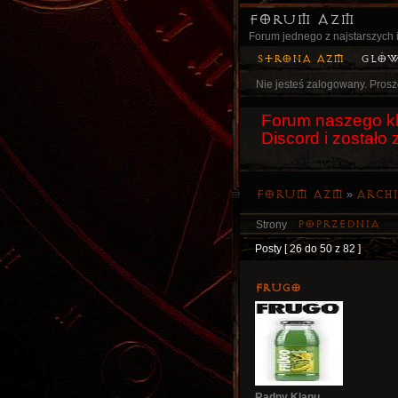
Forum AZM
Forum jednego z najstarszych i
Strona AZM
Głó
Nie jesteś zalogowany.
Prosz
Forum naszego kl
Discord i został
Forum AZM
»
Arch
Poprzednia
Strony
Posty [ 26 do 50 z 82 ]
Frugo
Radny Klanu