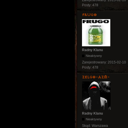
Posty:
478
Frugo
Radny Klanu
Nieaktywny
Zarejestrowany:
2015-02-10
Posty:
478
ZelgO-AZM-
Radny Klanu
Nieaktywny
Skąd:
Warszawa