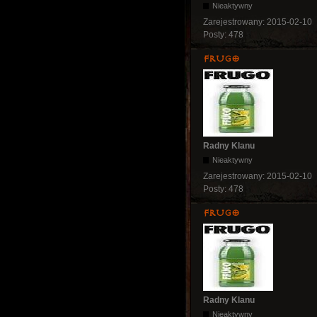
Nieaktywny
Zarejestrowany:
2015-02-10
Posty:
478
Frugo
Radny Klanu
Nieaktywny
Zarejestrowany:
2015-02-10
Posty:
478
Frugo
Radny Klanu
Nieaktywny