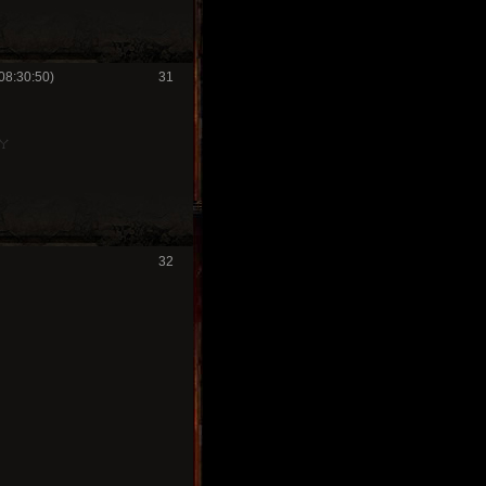
08:30:50)
31
y
32