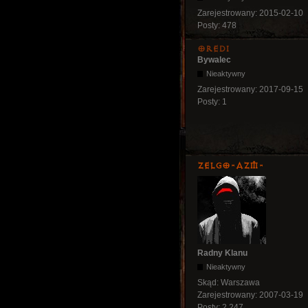
Zarejestrowany:
2015-02-10
Posty:
478
oredi
Bywalec
Nieaktywny
Zarejestrowany:
2017-09-15
Posty:
1
ZelgO-AZM-
Radny Klanu
Nieaktywny
Skąd:
Warszawa
Zarejestrowany:
2007-03-19
Posty:
2,247