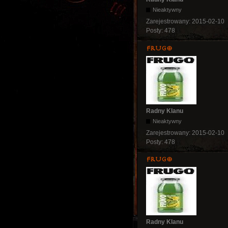
Nieaktywny
Zarejestrowany:
2015-02-10
Posty:
478
Frugo
Radny Klanu
Nieaktywny
Zarejestrowany:
2015-02-10
Posty:
478
Frugo
Radny Klanu