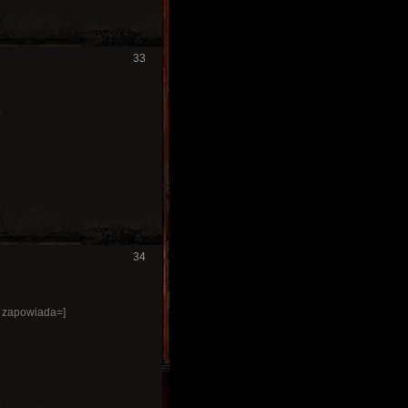
33
^
34
ię zapowiada=]