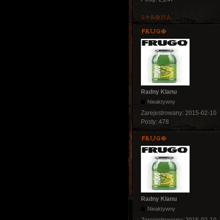
Strona
Frugo
Radny Klanu
Nieaktywny
Zarejestrowany:
2015-02-10
Posty:
478
Frugo
Radny Klanu
Nieaktywny
Zarejestrowany:
2015-02-10