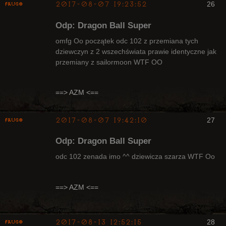
2017-08-07 19:23:52
26
Frugo
Odp: Dragon Ball Super
omfg Oo początek odc 102 z przemiana tych
dziewczyn z 2 wszechświata prawie identyczne jak
przemiany z sailormoon WTF OO
Radny Klanu
Nieaktywny
==> AZM <==
2017-08-07 19:42:10
27
Frugo
Odp: Dragon Ball Super
odc 102 zenada imo ^^ dziewicza szarza WTF Oo
Radny Klanu
==> AZM <==
Nieaktywny
2017-08-13 12:52:15
28
Frugo