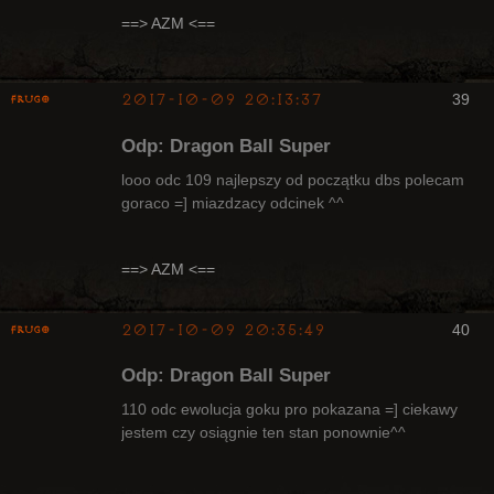
Radny Klanu
==> AZM <==
Nieaktywny
2017-10-09 20:13:37
39
Frugo
Odp: Dragon Ball Super
looo odc 109 najlepszy od początku dbs polecam
goraco =] miazdzacy odcinek ^^
Radny Klanu
Nieaktywny
==> AZM <==
2017-10-09 20:35:49
40
Frugo
Odp: Dragon Ball Super
110 odc ewolucja goku pro pokazana =] ciekawy
jestem czy osiągnie ten stan ponownie^^
Radny Klanu