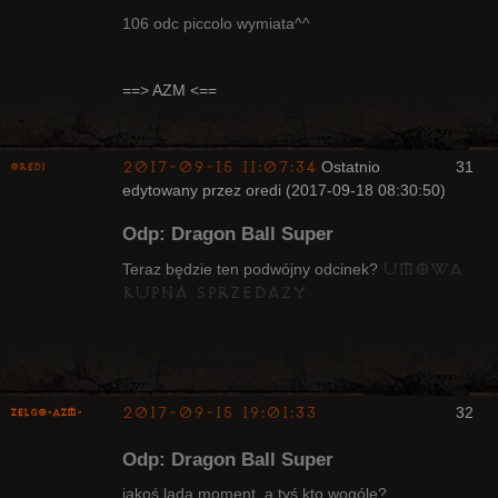
106 odc piccolo wymiata^^
Radny Klanu
==> AZM <==
Nieaktywny
2017-09-15 11:07:34
Ostatnio
31
oredi
edytowany przez oredi (2017-09-18 08:30:50)
Bywalec
Odp: Dragon Ball Super
Nieaktywny
umowa
Teraz będzie ten podwójny odcinek?
kupna sprzedaży
2017-09-15 19:01:33
32
ZelgO-AZM-
Odp: Dragon Ball Super
jakoś lada moment, a tyś kto wogóle?