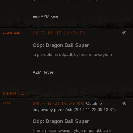
Radny Klanu
Nieaktywny
==> AZM <==
2017-10-15 20:36:52
45
ZelgO-AZM-
Odp: Dragon Ball Super
ja pierdole hit odpadł, był moim faworytem
Radny Klanu
AZM 4ever
Nieaktywny
Strona
2017-11-21 14:09:00
Ostatnio
46
Asti
edytowany przez Asti (2017-11-22 09:13:31)
Bywalec
Odp: Dragon Ball Super
Nieaktywny
Hmm, niesamowicie irytuje mnie fakt, ze ci