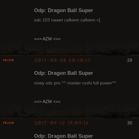
Odp: Dragon Ball Super
odc 103 nawet calkiem calkiem =]
Radny Klanu
==> AZM <==
Nieaktywny
2017-08-28 20:10:17
29
Frugo
Odp: Dragon Ball Super
nowy odc pro ^^ master roshi full power^^
Radny Klanu
==> AZM <==
Nieaktywny
2017-09-12 19:09:16
30
Frugo
Odp: Dragon Ball Super