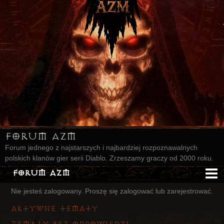
Forum AZM
Forum jednego z najstarszych i najbardziej rozpoznawalnych
polskich klanów gier serii Diablo. Zrzeszamy graczy od 2000 roku.
Forum AZM
Nie jesteś zalogowany.
Proszę się zalogować lub zarejestrować.
Strona AZM
Aktywne tematy
Główna