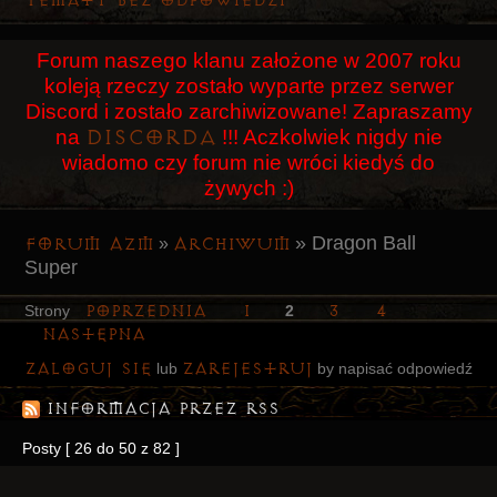
Tematy bez odpowiedzi
Użytkownicy
Forum naszego klanu założone w 2007 roku
Szukaj
koleją rzeczy zostało wyparte przez serwer
Rejestracja
Discord i zostało zarchiwizowane! Zapraszamy
Discorda
na
!!! Aczkolwiek nigdy nie
Logowanie
wiadomo czy forum nie wróci kiedyś do
żywych :)
»
Dragon Ball
Forum AZM
Archiwum
»
Super
Poprzednia
1
3
4
Strony
2
Następna
Zaloguj się
zarejestruj
lub
by napisać odpowiedź
Informacja przez RSS
Posty [ 26 do 50 z 82 ]