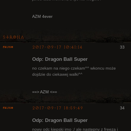
Radny Klanu
AZM 4ever
Nieaktywny
Strona
2017-09-17 10:41:14
33
Frugo
Odp: Dragon Ball Super
no czekam na niego czekam^^ wkoncu może
dojdzie do ciekawej walki^^
Radny Klanu
Nieaktywny
==> AZM <==
2017-09-17 18:59:49
34
Frugo
Odp: Dragon Ball Super
nowy odc kiepski imo ;/ ale następny z freeza i