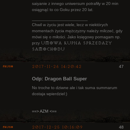
saiyanie z innego uniwersum potrafiły w 20 min
osiągnąć to co Goku przez 20 lat.
________________________
Chwil w życiu jest wiele, lecz w niektórych
momentach życia mężczyzny należy milczeć, gdy
mówi się o miłości. Jako księgowy pomagam np.
umowa kupna sprzedaży
przy
samochodu
2017-11-26 14:20:42
47
Frugo
Odp: Dragon Ball Super
No troche to dziwne ale i tak suma summarum
dostaja wpierdziel:)
Radny Klanu
Nieaktywny
==> AZM <==
2017-12-25 10:16:09
48
Frugo