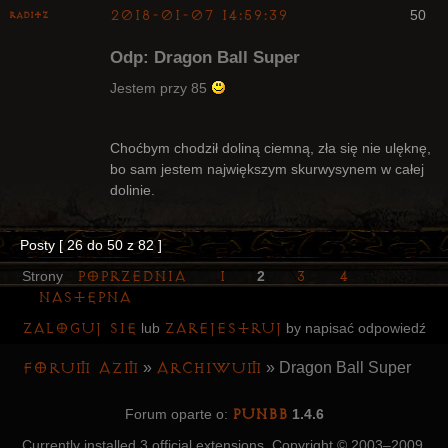
2018-01-07 14:59:39
50
Raditz
Odp: Dragon Ball Super
Jestem przy 85
Bywalec
Choćbym chodził doliną ciemną, zła się nie ulęknę,
bo sam jestem największym skurwysynem w całej
Nieaktywny
dolinie.
Posty [ 26 do 50 z 82 ]
Poprzednia
1
3
4
Strony
2
Następna
Zaloguj się
zarejestruj
lub
by napisać odpowiedź
Forum AZM
Archiwum
»
»
Dragon Ball Super
PunBB
Forum oparte o:
1.4.6
Currently installed
3 official extensions
. Copyright © 2003–2009