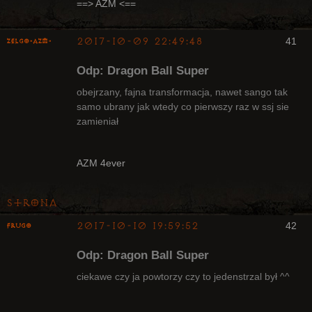
Nieaktywny
==> AZM <==
2017-10-09 22:49:48
41
ZelgO-AZM-
Odp: Dragon Ball Super
obejrzany, fajna transformacja, nawet sango tak
samo ubrany jak wtedy co pierwszy raz w ssj sie
zamieniał
Radny Klanu
Nieaktywny
AZM 4ever
Strona
2017-10-10 19:59:52
42
Frugo
Odp: Dragon Ball Super
ciekawe czy ja powtorzy czy to jedenstrzal był ^^