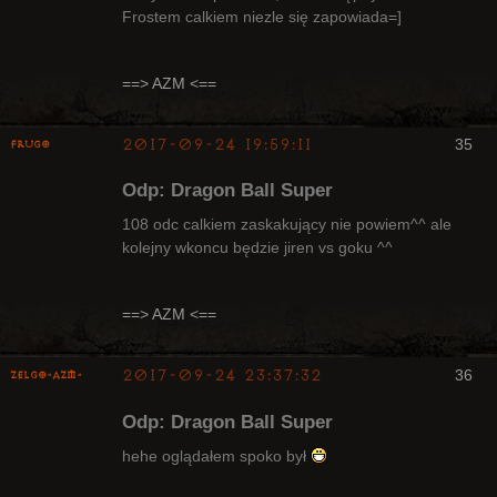
Frostem calkiem niezle się zapowiada=]
Radny Klanu
Nieaktywny
==> AZM <==
2017-09-24 19:59:11
35
Frugo
Odp: Dragon Ball Super
108 odc calkiem zaskakujący nie powiem^^ ale
kolejny wkoncu będzie jiren vs goku ^^
Radny Klanu
Nieaktywny
==> AZM <==
2017-09-24 23:37:32
36
ZelgO-AZM-
Odp: Dragon Ball Super
hehe oglądałem spoko był