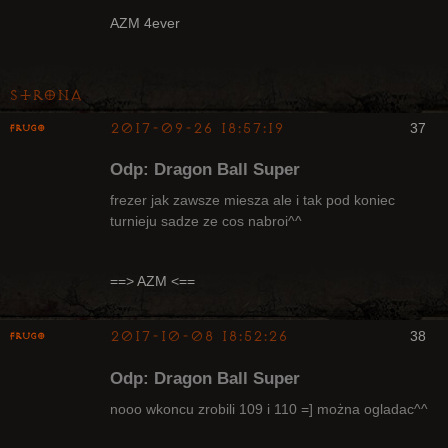
Radny Klanu
AZM 4ever
Nieaktywny
Strona
2017-09-26 18:57:19
37
Frugo
Odp: Dragon Ball Super
frezer jak zawsze miesza ale i tak pod koniec
turnieju sadze ze cos nabroi^^
Radny Klanu
Nieaktywny
==> AZM <==
2017-10-08 18:52:26
38
Frugo
Odp: Dragon Ball Super
nooo wkoncu zrobili 109 i 110 =] można ogladac^^