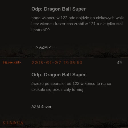
Odp: Dragon Ball Super
nooo wkoncu w 122 odc dojdzie do ciekawych walk
i tez wkoncu frezer cos zrobil w 121 a nie tylko stal
i patrzal^^
Radny Klanu
Nieaktywny
==> AZM <==
2018-01-07 13:35:53
49
ZelgO-AZM-
Odp: Dragon Ball Super
świeżo po seansie, od 122 w końcu to na co
czekało się przez cały turniej
Radny Klanu
Nieaktywny
AZM 4ever
Strona