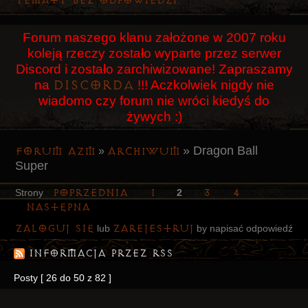
Tematy bez odpowiedzi
Użytkownicy
Forum naszego klanu założone w 2007 roku
Szukaj
koleją rzeczy zostało wyparte przez serwer
Rejestracja
Discord i zostało zarchiwizowane! Zapraszamy
Discorda
na
!!! Aczkolwiek nigdy nie
Logowanie
wiadomo czy forum nie wróci kiedyś do
żywych :)
»
Dragon Ball
Forum AZM
Archiwum
»
Super
Poprzednia
1
3
4
Strony
2
Następna
Zaloguj się
zarejestruj
lub
by napisać odpowiedź
Informacja przez RSS
Posty [ 26 do 50 z 82 ]