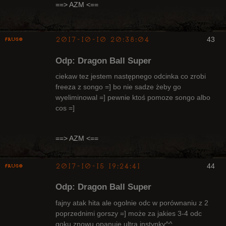
Radny Klanu
==> AZM <==
Nieaktywny
2017-10-10 20:38:04
43
Frugo
Odp: Dragon Ball Super
ciekaw tez jestem następnego odcinka co zrobi
freeza z songo =] bo nie sadze żeby go
wyeliminowal =] pewnie ktoś pomoze songo albo
Radny Klanu
cos =]
Nieaktywny
==> AZM <==
2017-10-15 19:24:41
44
Frugo
Odp: Dragon Ball Super
fajny atak hita ale ogolnie odc w porównaniu z 2
poprzednimi gorszy =] może za jakies 3-4 odc
goku znowu opanuje ultra instynky^^