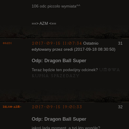
106 odc piccolo wymiata^^
Radny Klanu
==> AZM <==
Nieaktywny
2017-09-15 11:07:34
Ostatnio
31
oredi
edytowany przez oredi (2017-09-18 08:30:50)
Bywalec
Odp: Dragon Ball Super
Nieaktywny
umowa
Teraz będzie ten podwójny odcinek?
kupna sprzedaży
2017-09-15 19:01:33
32
ZelgO-AZM-
Odp: Dragon Ball Super
jakoś lada moment, a tyś kto wogóle?