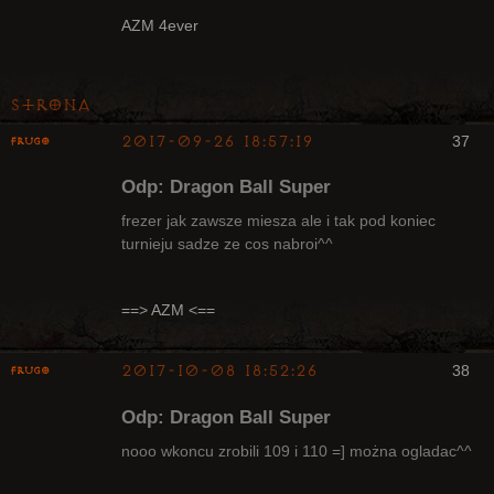
Radny Klanu
AZM 4ever
Nieaktywny
Strona
2017-09-26 18:57:19
37
Frugo
Odp: Dragon Ball Super
frezer jak zawsze miesza ale i tak pod koniec
turnieju sadze ze cos nabroi^^
Radny Klanu
Nieaktywny
==> AZM <==
2017-10-08 18:52:26
38
Frugo
Odp: Dragon Ball Super
nooo wkoncu zrobili 109 i 110 =] można ogladac^^