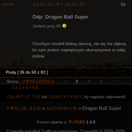
2018-01-07 14:59:39
50
Raditz
Odp: Dragon Ball Super
Jestem przy 85
Bywalec
Choćbym chodził doliną ciemną, zła się nie ulęknę,
bo sam jestem największym skurwysynem w całej
Nieaktywny
dolinie.
Posty [ 26 do 50 z 82 ]
Poprzednia
1
3
4
Strony
2
Następna
Zaloguj się
zarejestruj
lub
by napisać odpowiedź
Forum AZM
Archiwum
»
»
Dragon Ball Super
PunBB
Forum oparte o:
1.4.6
Currently installed
3 official extensions
. Copyright © 2003–2009