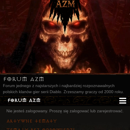
Forum AZM
Forum jednego z najstarszych i najbardziej rozpoznawalnych
polskich klanów gier serii Diablo. Zrzeszamy graczy od 2000 roku.
Forum AZM
Nie jesteś zalogowany.
Proszę się zalogować lub zarejestrować.
Strona AZM
Aktywne tematy
Główna