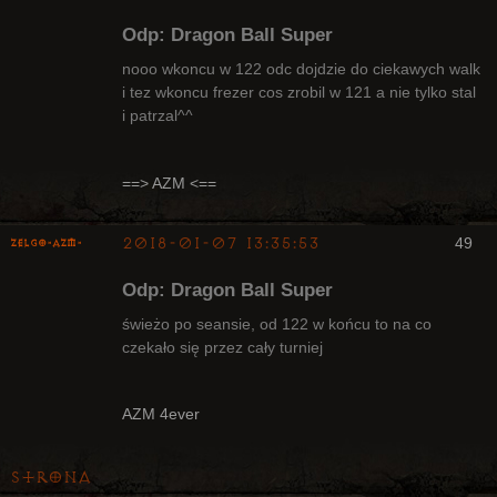
Odp: Dragon Ball Super
nooo wkoncu w 122 odc dojdzie do ciekawych walk
i tez wkoncu frezer cos zrobil w 121 a nie tylko stal
i patrzal^^
Radny Klanu
Nieaktywny
==> AZM <==
2018-01-07 13:35:53
49
ZelgO-AZM-
Odp: Dragon Ball Super
świeżo po seansie, od 122 w końcu to na co
czekało się przez cały turniej
Radny Klanu
Nieaktywny
AZM 4ever
Strona