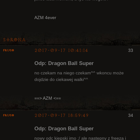
Radny Klanu
AZM 4ever
Nieaktywny
Strona
2017-09-17 10:41:14
33
Frugo
Odp: Dragon Ball Super
no czekam na niego czekam^^ wkoncu może
dojdzie do ciekawej walki^^
Radny Klanu
Nieaktywny
==> AZM <==
2017-09-17 18:59:49
34
Frugo
Odp: Dragon Ball Super
nowy odc kiepski imo ;/ ale następny z freeza i