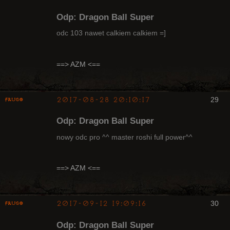
Odp: Dragon Ball Super
odc 103 nawet calkiem calkiem =]
Radny Klanu
==> AZM <==
Nieaktywny
2017-08-28 20:10:17
29
Frugo
Odp: Dragon Ball Super
nowy odc pro ^^ master roshi full power^^
Radny Klanu
==> AZM <==
Nieaktywny
2017-09-12 19:09:16
30
Frugo
Odp: Dragon Ball Super