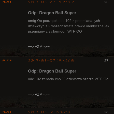
2017-08-07 19:23:52
26
Frugo
Odp: Dragon Ball Super
omfg Oo początek odc 102 z przemiana tych
dziewczyn z 2 wszechświata prawie identyczne jak
przemiany z sailormoon WTF OO
Radny Klanu
Nieaktywny
==> AZM <==
2017-08-07 19:42:10
27
Frugo
Odp: Dragon Ball Super
odc 102 zenada imo ^^ dziewicza szarza WTF Oo
Radny Klanu
==> AZM <==
Nieaktywny
2017-08-13 12:52:15
28
Frugo