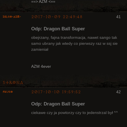
Nieaktywny
==> AZM <==
2017-10-09 22:49:48
41
ZelgO-AZM-
Odp: Dragon Ball Super
obejrzany, fajna transformacja, nawet sango tak
samo ubrany jak wtedy co pierwszy raz w ssj sie
zamieniał
Radny Klanu
Nieaktywny
AZM 4ever
Strona
2017-10-10 19:59:52
42
Frugo
Odp: Dragon Ball Super
ciekawe czy ja powtorzy czy to jedenstrzal był ^^