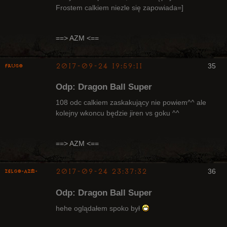
Frostem calkiem niezle się zapowiada=]
Radny Klanu
Nieaktywny
==> AZM <==
2017-09-24 19:59:11
35
Frugo
Odp: Dragon Ball Super
108 odc calkiem zaskakujący nie powiem^^ ale
kolejny wkoncu będzie jiren vs goku ^^
Radny Klanu
Nieaktywny
==> AZM <==
2017-09-24 23:37:32
36
ZelgO-AZM-
Odp: Dragon Ball Super
hehe oglądałem spoko był