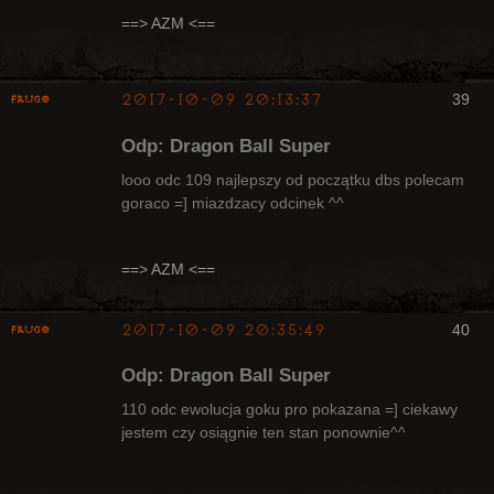
Radny Klanu
==> AZM <==
Nieaktywny
2017-10-09 20:13:37
39
Frugo
Odp: Dragon Ball Super
looo odc 109 najlepszy od początku dbs polecam
goraco =] miazdzacy odcinek ^^
Radny Klanu
Nieaktywny
==> AZM <==
2017-10-09 20:35:49
40
Frugo
Odp: Dragon Ball Super
110 odc ewolucja goku pro pokazana =] ciekawy
jestem czy osiągnie ten stan ponownie^^
Radny Klanu