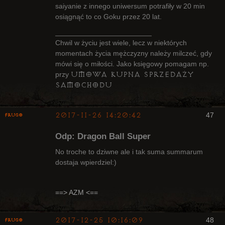
saiyanie z innego uniwersum potrafiły w 20 min
osiągnąć to co Goku przez 20 lat.
________________________
Chwil w życiu jest wiele, lecz w niektórych
momentach życia mężczyzny należy milczeć, gdy
mówi się o miłości. Jako księgowy pomagam np.
umowa kupna sprzedaży
przy
samochodu
2017-11-26 14:20:42
47
Frugo
Odp: Dragon Ball Super
No troche to dziwne ale i tak suma summarum
dostaja wpierdziel:)
Radny Klanu
Nieaktywny
==> AZM <==
2017-12-25 10:16:09
48
Frugo