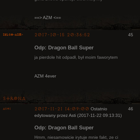
Radny Klanu
Nieaktywny
==> AZM <==
2017-10-15 20:36:52
45
ZelgO-AZM-
Odp: Dragon Ball Super
ja pierdole hit odpadł, był moim faworytem
Radny Klanu
AZM 4ever
Nieaktywny
Strona
2017-11-21 14:09:00
Ostatnio
46
Asti
edytowany przez Asti (2017-11-22 09:13:31)
Bywalec
Odp: Dragon Ball Super
Nieaktywny
Hmm, niesamowicie irytuje mnie fakt, ze ci