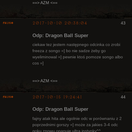
Radny Klanu
==> AZM <==
Nieaktywny
2017-10-10 20:38:04
43
Frugo
Odp: Dragon Ball Super
ciekaw tez jestem następnego odcinka co zrobi
freeza z songo =] bo nie sadze żeby go
wyeliminowal =] pewnie ktoś pomoze songo albo
Radny Klanu
cos =]
Nieaktywny
==> AZM <==
2017-10-15 19:24:41
44
Frugo
Odp: Dragon Ball Super
fajny atak hita ale ogolnie odc w porównaniu z 2
poprzednimi gorszy =] może za jakies 3-4 odc
goku znowu opanuje ultra instynky^^