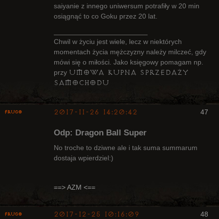
saiyanie z innego uniwersum potrafiły w 20 min
osiągnąć to co Goku przez 20 lat.
________________________
Chwil w życiu jest wiele, lecz w niektórych
momentach życia mężczyzny należy milczeć, gdy
mówi się o miłości. Jako księgowy pomagam np.
umowa kupna sprzedaży
przy
samochodu
2017-11-26 14:20:42
47
Frugo
Odp: Dragon Ball Super
No troche to dziwne ale i tak suma summarum
dostaja wpierdziel:)
Radny Klanu
Nieaktywny
==> AZM <==
2017-12-25 10:16:09
48
Frugo