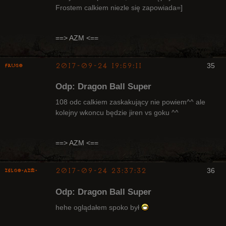
Frostem calkiem niezle się zapowiada=]
Radny Klanu
Nieaktywny
==> AZM <==
2017-09-24 19:59:11
35
Frugo
Odp: Dragon Ball Super
108 odc calkiem zaskakujący nie powiem^^ ale
kolejny wkoncu będzie jiren vs goku ^^
Radny Klanu
Nieaktywny
==> AZM <==
2017-09-24 23:37:32
36
ZelgO-AZM-
Odp: Dragon Ball Super
hehe oglądałem spoko był