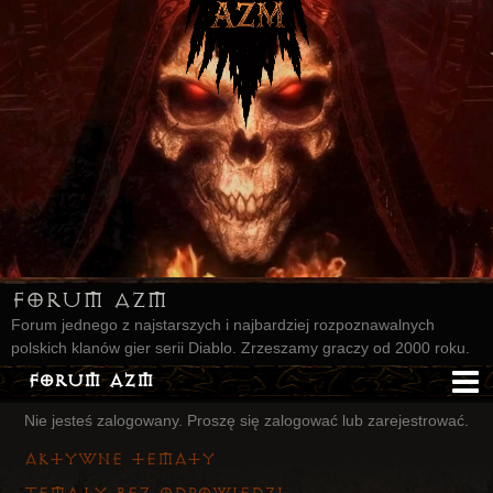
Forum AZM
Forum jednego z najstarszych i najbardziej rozpoznawalnych
polskich klanów gier serii Diablo. Zrzeszamy graczy od 2000 roku.
Forum AZM
Nie jesteś zalogowany.
Proszę się zalogować lub zarejestrować.
Strona AZM
Aktywne tematy
Główna