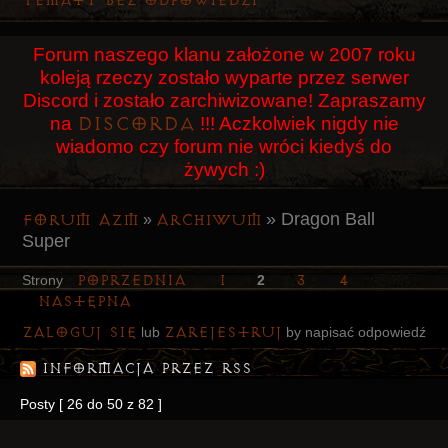
Tematy bez odpowiedzi
Użytkownicy
Forum naszego klanu założone w 2007 roku
Szukaj
koleją rzeczy zostało wyparte przez serwer
Rejestracja
Discord i zostało zarchiwizowane! Zapraszamy
Discorda
na
!!! Aczkolwiek nigdy nie
Logowanie
wiadomo czy forum nie wróci kiedyś do
żywych :)
»
Dragon Ball
Forum AZM
Archiwum
»
Super
Poprzednia
1
3
4
Strony
2
Następna
Zaloguj się
zarejestruj
lub
by napisać odpowiedź
Informacja przez RSS
Posty [ 26 do 50 z 82 ]