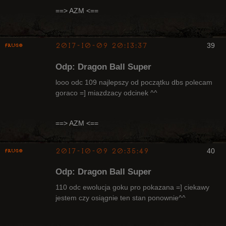
Radny Klanu
==> AZM <==
Nieaktywny
2017-10-09 20:13:37
39
Frugo
Odp: Dragon Ball Super
looo odc 109 najlepszy od początku dbs polecam
goraco =] miazdzacy odcinek ^^
Radny Klanu
Nieaktywny
==> AZM <==
2017-10-09 20:35:49
40
Frugo
Odp: Dragon Ball Super
110 odc ewolucja goku pro pokazana =] ciekawy
jestem czy osiągnie ten stan ponownie^^
Radny Klanu