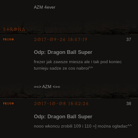
Radny Klanu
AZM 4ever
Nieaktywny
Strona
2017-09-26 18:57:19
37
Frugo
Odp: Dragon Ball Super
frezer jak zawsze miesza ale i tak pod koniec
turnieju sadze ze cos nabroi^^
Radny Klanu
Nieaktywny
==> AZM <==
2017-10-08 18:52:26
38
Frugo
Odp: Dragon Ball Super
nooo wkoncu zrobili 109 i 110 =] można ogladac^^