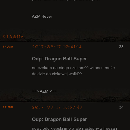
Radny Klanu
AZM 4ever
Nieaktywny
Strona
2017-09-17 10:41:14
33
Frugo
Odp: Dragon Ball Super
no czekam na niego czekam^^ wkoncu może
dojdzie do ciekawej walki^^
Radny Klanu
Nieaktywny
==> AZM <==
2017-09-17 18:59:49
34
Frugo
Odp: Dragon Ball Super
nowy odc kiepski imo ;/ ale następny z freeza i