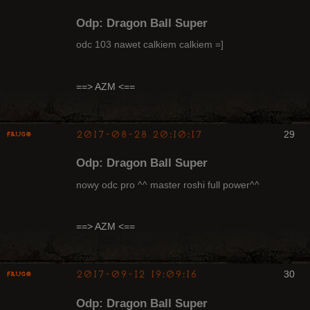
Odp: Dragon Ball Super
odc 103 nawet calkiem calkiem =]
Radny Klanu
==> AZM <==
Nieaktywny
2017-08-28 20:10:17
29
Frugo
Odp: Dragon Ball Super
nowy odc pro ^^ master roshi full power^^
Radny Klanu
==> AZM <==
Nieaktywny
2017-09-12 19:09:16
30
Frugo
Odp: Dragon Ball Super