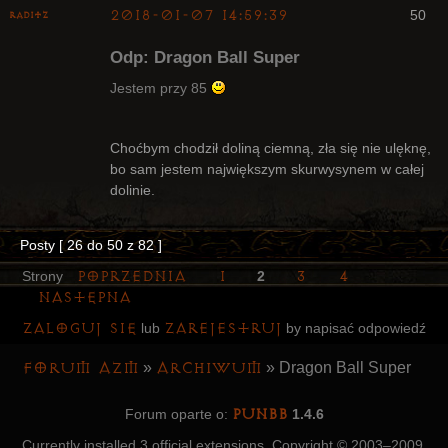
2018-01-07 14:59:39
50
Raditz
Odp: Dragon Ball Super
Jestem przy 85
Bywalec
Choćbym chodził doliną ciemną, zła się nie ulęknę,
bo sam jestem największym skurwysynem w całej
Nieaktywny
dolinie.
Posty [ 26 do 50 z 82 ]
Poprzednia
1
3
4
Strony
2
Następna
Zaloguj się
zarejestruj
lub
by napisać odpowiedź
Forum AZM
Archiwum
»
»
Dragon Ball Super
PunBB
Forum oparte o:
1.4.6
Currently installed
3 official extensions
. Copyright © 2003–2009