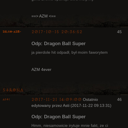
Radny Klanu
Nieaktywny
==> AZM <==
2017-10-15 20:36:52
45
ZelgO-AZM-
Odp: Dragon Ball Super
ja pierdole hit odpadł, był moim faworytem
Radny Klanu
AZM 4ever
Nieaktywny
Strona
2017-11-21 14:09:00
Ostatnio
46
Asti
edytowany przez Asti (2017-11-22 09:13:31)
Bywalec
Odp: Dragon Ball Super
Nieaktywny
Hmm, niesamowicie irytuje mnie fakt, ze ci