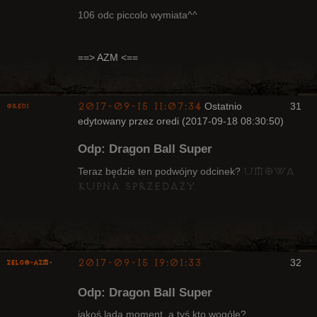
106 odc piccolo wymiata^^
Radny Klanu
==> AZM <==
Nieaktywny
2017-09-15 11:07:34
Ostatnio
31
oredi
edytowany przez oredi (2017-09-18 08:30:50)
Bywalec
Odp: Dragon Ball Super
Nieaktywny
umowa
Teraz będzie ten podwójny odcinek?
kupna sprzedaży
2017-09-15 19:01:33
32
ZelgO-AZM-
Odp: Dragon Ball Super
jakoś lada moment, a tyś kto wogóle?