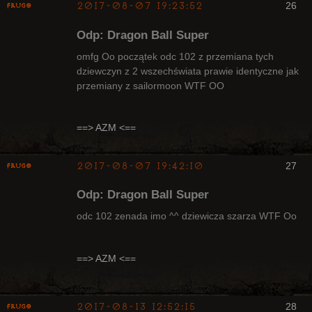
2017-08-07 19:23:52
26
Frugo
Odp: Dragon Ball Super
omfg Oo początek odc 102 z przemiana tych
dziewczyn z 2 wszechświata prawie identyczne jak
przemiany z sailormoon WTF OO
Radny Klanu
Nieaktywny
==> AZM <==
2017-08-07 19:42:10
27
Frugo
Odp: Dragon Ball Super
odc 102 zenada imo ^^ dziewicza szarza WTF Oo
Radny Klanu
==> AZM <==
Nieaktywny
2017-08-13 12:52:15
28
Frugo