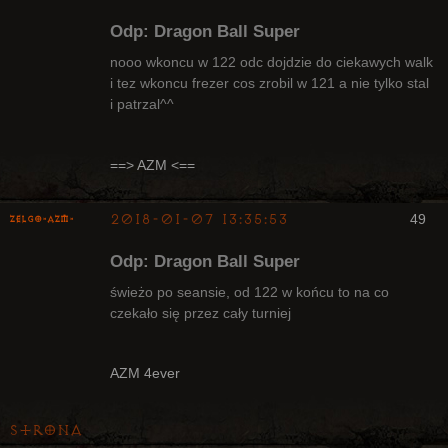
Odp: Dragon Ball Super
nooo wkoncu w 122 odc dojdzie do ciekawych walk
i tez wkoncu frezer cos zrobil w 121 a nie tylko stal
i patrzal^^
Radny Klanu
Nieaktywny
==> AZM <==
2018-01-07 13:35:53
49
ZelgO-AZM-
Odp: Dragon Ball Super
świeżo po seansie, od 122 w końcu to na co
czekało się przez cały turniej
Radny Klanu
Nieaktywny
AZM 4ever
Strona