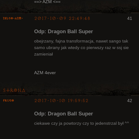
Nieaktywny
==> AZM <==
2017-10-09 22:49:48
41
ZelgO-AZM-
Odp: Dragon Ball Super
obejrzany, fajna transformacja, nawet sango tak
samo ubrany jak wtedy co pierwszy raz w ssj sie
zamieniał
Radny Klanu
Nieaktywny
AZM 4ever
Strona
2017-10-10 19:59:52
42
Frugo
Odp: Dragon Ball Super
ciekawe czy ja powtorzy czy to jedenstrzal był ^^