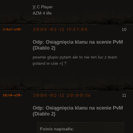
}{ C Player
AZM 4 life
2008-02-12 19:57:08
10
lukas-azm-
Odp: Osiągnięcia klanu na scenie PvM
(Diablo 2)
pewnie glupio pytam ale to nie ten luc z team
poland w csie =] ?
Arcykapłan,
były Radny
Klanu
Nieaktywny
2008-02-12 20:00:36
11
ZelgO-AZM-
Odp: Osiągnięcia klanu na scenie PvM
(Diablo 2)
Foinix napisał/a: