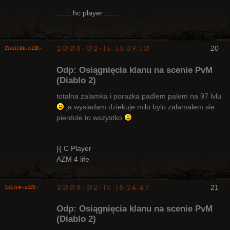
Bywalec
....::: hc player :::....
Nieaktywny
2008-02-15 16:39:10
20
Maniek-AZM-
Odp: Osiągnięcia klanu na scenie PvM
(Diablo 2)
totalna zalamka i porazka padlem palem na 97 lvlu
ja wysiadam dziekuje milo bylo zalamalem sie
Arcykapłan
pierdole to wszystko
Nieaktywny
}{ C Player
AZM 4 life
2008-02-15 18:24:47
21
ZelgO-AZM-
Odp: Osiągnięcia klanu na scenie PvM
(Diablo 2)