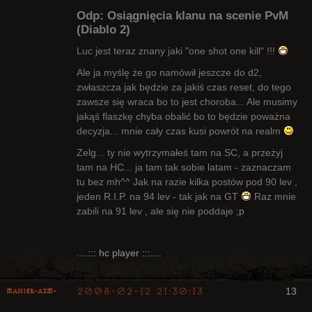
Odp: Osiągnięcia klanu na scenie PvM
(Diablo 2)
Luc jest teraz znany jaki "one shot one kill" !!!
Ale ja myślę że go namówił jeszcze do d2,
Bywalec
zwłaszcza jak będzie za jakiś czas reset, do tego
Nieaktywny
zawsze się wraca bo to jest choroba... Ale musimy
jakąś flaszkę chyba obalić bo to będzie poważna
decyzja... mnie cały czas kusi powrót na realm
Zelg... ty nie wytrzymałeś tam na SC, a przeżyj
tam na HC... ja tam tak sobie latam - zaznaczam
tu bez mh^^ Jak na razie kilka postów pod 90 lev ,
jeden R.I.P. na 94 lev - tak jak na GT
Raz mnie
zabili na 91 lev , ale się nie poddaje ;p
....::: hc player :::....
2008-02-12 21:30:13
13
Maniek-AZM-