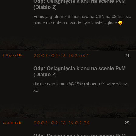
Odp: Osiągnięcia klanu na scenie PvM
(Diablo 2)
Fenix ja gralem z 8 miechow na CBN na 09 hc i sie
Radny Klanu
pknac nie dalem a wtedy bylo latwiej zginac
Nieaktywny
2008-02-16 15:27:37
24
lukas-azm-
Odp: Osiągnięcia klanu na scenie PvM
(Diablo 2)
dix ale ty to jestes !@#$% robocop ^^ wiec wiesz
xD
Arcykapłan,
były Radny
Klanu
Nieaktywny
2008-02-16 16:09:36
25
ZelgO-AZM-
Odp: Osiągnięcia klanu na scenie PvM