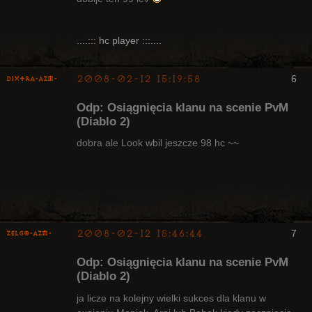
Nieaktywny
....::: hc player :::....
2008-02-12 15:19:58
6
Dixtra-AZM-
Odp: Osiągnięcia klanu na scenie PvM
(Diablo 2)
dobra ale Look wbil jeszcze 98 hc ~~
Radny Klanu
Nieaktywny
2008-02-12 15:46:44
7
ZelgO-AZM-
Odp: Osiągnięcia klanu na scenie PvM
(Diablo 2)
ja licze na kolejny wielki sukces dla klanu w