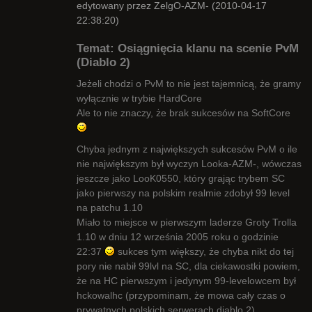
edytowany przez ZelgO-AZM- (2010-04-17
22:38:20)
Temat: Osiągnięcia klanu na scenie PvM
(Diablo 2)
Jeżeli chodzi o PvM to nie jest tajemnicą, że gramy
wyłącznie w trybie HardCore
Radny Klanu
Ale to nie znaczy, że brak sukcesów na SoftCore
Nieaktywny
Chyba jednym z największych sukcesów PvM o ile
nie największym był wyczyn Looka-AZM-, wówczas
jeszcze jako LooK0550, który grając trybem SC
jako pierwszy na polskim realmie zdobył 99 level
na patchu 1.10
Miało to miejsce w pierwszym laderze Groty Trolla
1.10 w dniu 12 września 2005 roku o godzinie
22:37
sukces tym większy, że chyba nikt do tej
pory nie nabił 99lvl na SC, dla ciekawostki powiem,
że na HC pierwszym i jedynym 99-levelowcem był
hckowalhc (przypominam, że mowa cały czas o
prywatnych polskich serwerach diablo 2)