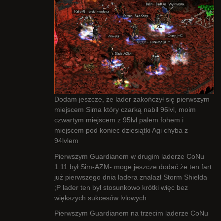
Dodam jeszcze, że lader zakończył się pierwszym
miejscem Sima który czarką nabił 96lvl, moim
czwartym miejscem z 95lvl palem fohem i
miejscem pod koniec dziesiątki Agi chyba z
94lvlem
Pierwszym Guardianem w drugim laderze CoNu
1.11 był Sim-AZM- moge jeszcze dodać że ten fart
już pierwszego dnia ladera znalazł Storm Shielda
;P lader ten był stosunkowo krótki więc bez
większych sukcesów lvlowych
Pierwszym Guardianem na trzecim laderze CoNu