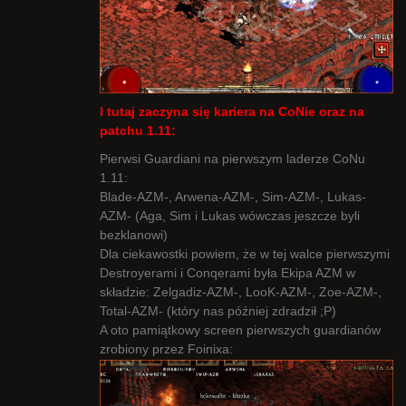
I tutaj zaczyna się kariera na CoNie oraz na
patchu 1.11:
Pierwsi Guardiani na pierwszym laderze CoNu
1.11:
Blade-AZM-, Arwena-AZM-, Sim-AZM-, Lukas-
AZM- (Aga, Sim i Lukas wówczas jeszcze byli
bezklanowi)
Dla ciekawostki powiem, że w tej walce pierwszymi
Destroyerami i Conqerami była Ekipa AZM w
składzie: Zelgadiz-AZM-, LooK-AZM-, Zoe-AZM-,
Total-AZM- (który nas później zdradził ;P)
A oto pamiątkowy screen pierwszych guardianów
zrobiony przez Foinixa: