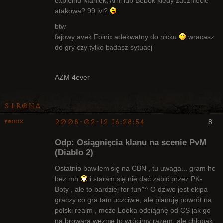
expieniu Maniek, Arni lub Bebok kiedy zaczniecie
Radny Klanu
atakowa? 99 lvl?
Nieaktywny
btw
fajowy avek Foinix adekwatny do nicku
wracasz
do gry czy tylko badasz sytuacj
AZM 4ever
Strona
2008-02-12 16:28:54
8
Foinix
Odp: Osiągnięcia klanu na scenie PvM
(Diablo 2)
Ostatnio bawiłem się na CBN , tu uwaga... gram hc
bez mh
i staram się nie dać zabić przez PK-
Bywalec
Boty , ale to bardziej for fun^^ O dziwo jest ekipa
Nieaktywny
graczy co gra tam uczciwie, ale planuję powrót na
polski realm , może Looka odciągnę od CS jak go
na browara wezmę to wrócimy razem, ale chłopak