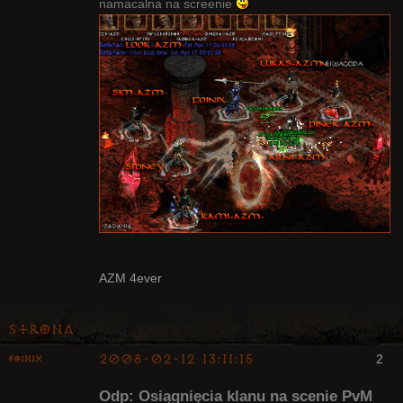
namacalna na screenie
AZM 4ever
Strona
2008-02-12 13:11:15
2
Foinix
Odp: Osiągnięcia klanu na scenie PvM