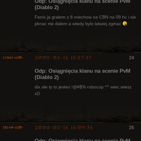
Odp: Osiągnięcia klanu na scenie PvM
(Diablo 2)
Fenix ja gralem z 8 miechow na CBN na 09 hc i sie
Radny Klanu
pknac nie dalem a wtedy bylo latwiej zginac
Nieaktywny
2008-02-16 15:27:37
24
lukas-azm-
Odp: Osiągnięcia klanu na scenie PvM
(Diablo 2)
dix ale ty to jestes !@#$% robocop ^^ wiec wiesz
xD
Arcykapłan,
były Radny
Klanu
Nieaktywny
2008-02-16 16:09:36
25
ZelgO-AZM-
Odp: Osiągnięcia klanu na scenie PvM