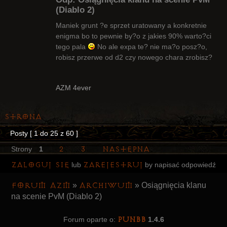
(Diablo 2)
Maniek grunt ?e sprzet uratowany a konkretnie
enigma bo to pewnie by?o z jakies 90% warto?ci
Radny Klanu
tego pala
No ale expa te? nie ma?o posz?o,
Nieaktywny
robisz przerwe od d2 czy nowego chara zrobisz?
AZM 4ever
Strona
Posty [ 1 do 25 z 60 ]
2
3
Następna
Strony
1
Zaloguj się
zarejestruj
lub
by napisać odpowiedź
Forum AZM
Archiwum
»
»
Osiągnięcia klanu
na scenie PvM (Diablo 2)
PunBB
Forum oparte o:
1.4.6