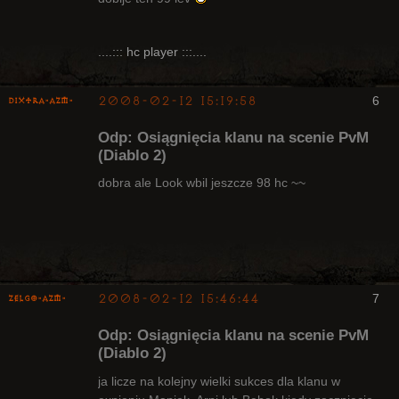
Nieaktywny
....::: hc player :::....
2008-02-12 15:19:58
6
Dixtra-AZM-
Odp: Osiągnięcia klanu na scenie PvM
(Diablo 2)
dobra ale Look wbil jeszcze 98 hc ~~
Radny Klanu
Nieaktywny
2008-02-12 15:46:44
7
ZelgO-AZM-
Odp: Osiągnięcia klanu na scenie PvM
(Diablo 2)
ja licze na kolejny wielki sukces dla klanu w