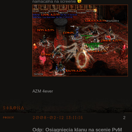
namacalna na screenie
AZM 4ever
Strona
2008-02-12 13:11:15
2
Foinix
Odp: Osiągnięcia klanu na scenie PvM