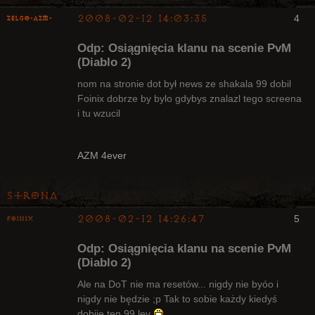
2008-02-12 14:03:35
4
ZelgO-AZM-
Odp: Osiągnięcia klanu na scenie PvM
(Diablo 2)
nom na stronie dot był news ze shakala 99 dobil
Foinix dobrze by bylo gdybys znalazl tego screena
Radny Klanu
i tu wzucil
Nieaktywny
AZM 4ever
Strona
2008-02-12 14:26:47
5
Foinix
Odp: Osiągnięcia klanu na scenie PvM
(Diablo 2)
Ale na DoT nie ma resetów... nigdy nie byóo i
nigdy nie będzie ;p Tak to sobie każdy kiedyś
Bywalec
dobije ten 99 lev