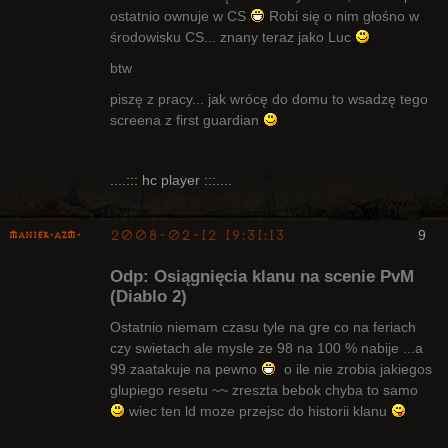
ostatnio ownuje w CS
Robi się o nim głośno w
środowisku CS... znany teraz jako Luc
btw
piszę z pracy... jak wrócę do domu to wsadzę tego
screena z first guardian
....::: hc player :::....
2008-02-12 19:31:13
9
Maniek-AZM-
Odp: Osiągnięcia klanu na scenie PvM
(Diablo 2)
Ostatnio niemam czasu tyle na gre co na feriach
czy swietach ale mysle ze 98 na 100 % nabije ...a
Arcykapłan
99 zaatakuje na pewno
o ile nie zrobia jakiegos
Nieaktywny
glupiego resetu ~~ zreszta bebok chyba to samo
wiec ten ld moze przejsc do historii klanu