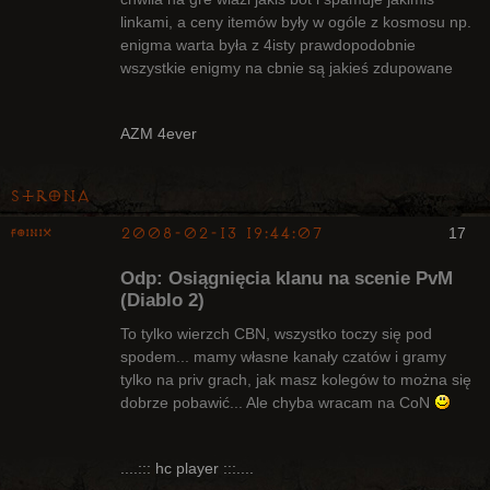
Nieaktywny
linkami, a ceny itemów były w ogóle z kosmosu np.
enigma warta była z 4isty prawdopodobnie
wszystkie enigmy na cbnie są jakieś zdupowane
AZM 4ever
Strona
2008-02-13 19:44:07
17
Foinix
Odp: Osiągnięcia klanu na scenie PvM
(Diablo 2)
To tylko wierzch CBN, wszystko toczy się pod
spodem... mamy własne kanały czatów i gramy
Bywalec
tylko na priv grach, jak masz kolegów to można się
Nieaktywny
dobrze pobawić... Ale chyba wracam na CoN
....::: hc player :::....