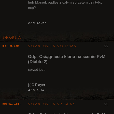
huh Maniek padles z calym sprzetem czy tylko
exp?
Radny Klanu
Nieaktywny
AZM 4ever
Strona
2008-02-15 20:16:05
22
Maniek-AZM-
Odp: Osiągnięcia klanu na scenie PvM
(Diablo 2)
sprzet jest.
Arcykapłan
}{ C Player
Nieaktywny
AZM 4 life
2008-02-15 22:34:56
23
Dixtra-AZM-