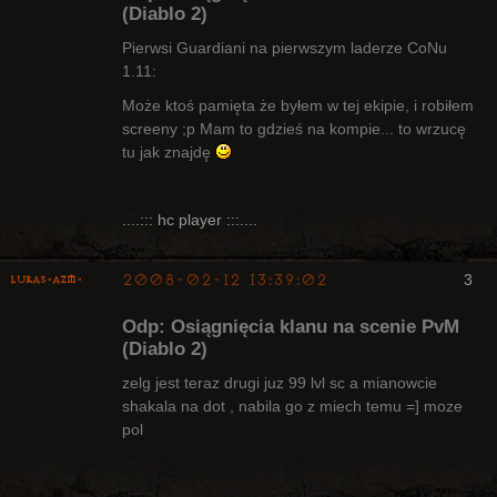
(Diablo 2)
Pierwsi Guardiani na pierwszym laderze CoNu
1.11:
Bywalec
Może ktoś pamięta że byłem w tej ekipie, i robiłem
Nieaktywny
screeny ;p Mam to gdzieś na kompie... to wrzucę
tu jak znajdę
....::: hc player :::....
2008-02-12 13:39:02
3
lukas-azm-
Odp: Osiągnięcia klanu na scenie PvM
(Diablo 2)
zelg jest teraz drugi juz 99 lvl sc a mianowcie
shakala na dot , nabila go z miech temu =] moze
Arcykapłan,
pol
były Radny
Klanu
Nieaktywny