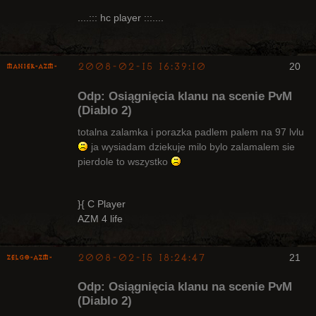
Bywalec
....::: hc player :::....
Nieaktywny
2008-02-15 16:39:10
20
Maniek-AZM-
Odp: Osiągnięcia klanu na scenie PvM
(Diablo 2)
totalna zalamka i porazka padlem palem na 97 lvlu
ja wysiadam dziekuje milo bylo zalamalem sie
Arcykapłan
pierdole to wszystko
Nieaktywny
}{ C Player
AZM 4 life
2008-02-15 18:24:47
21
ZelgO-AZM-
Odp: Osiągnięcia klanu na scenie PvM
(Diablo 2)