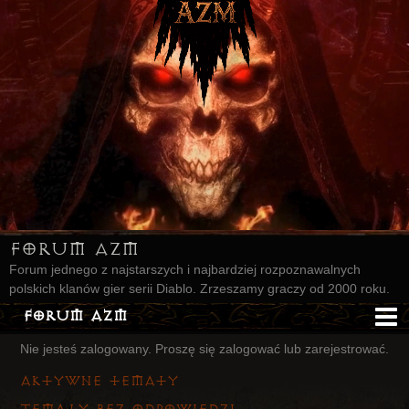
Forum AZM
Forum jednego z najstarszych i najbardziej rozpoznawalnych
polskich klanów gier serii Diablo. Zrzeszamy graczy od 2000 roku.
Forum AZM
Nie jesteś zalogowany.
Proszę się zalogować lub zarejestrować.
Strona AZM
Aktywne tematy
Główna