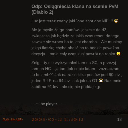
Odp: Osiągnięcia klanu na scenie PvM
(Diablo 2)
Luc jest teraz znany jaki "one shot one kill" !!!
Ale ja myślę że go namówił jeszcze do d2,
Bywalec
zwłaszcza jak będzie za jakiś czas reset, do tego
Nieaktywny
zawsze się wraca bo to jest choroba... Ale musimy
jakąś flaszkę chyba obalić bo to będzie poważna
decyzja... mnie cały czas kusi powrót na realm
Zelg... ty nie wytrzymałeś tam na SC, a przeżyj
tam na HC... ja tam tak sobie latam - zaznaczam
tu bez mh^^ Jak na razie kilka postów pod 90 lev ,
jeden R.I.P. na 94 lev - tak jak na GT
Raz mnie
zabili na 91 lev , ale się nie poddaje ;p
....::: hc player :::....
2008-02-12 21:30:13
13
Maniek-AZM-