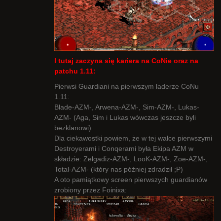
I tutaj zaczyna się kariera na CoNie oraz na
patchu 1.11:
Pierwsi Guardiani na pierwszym laderze CoNu
1.11:
Blade-AZM-, Arwena-AZM-, Sim-AZM-, Lukas-
AZM- (Aga, Sim i Lukas wówczas jeszcze byli
bezklanowi)
Dla ciekawostki powiem, że w tej walce pierwszymi
Destroyerami i Conqerami była Ekipa AZM w
składzie: Zelgadiz-AZM-, LooK-AZM-, Zoe-AZM-,
Total-AZM- (który nas później zdradził ;P)
A oto pamiątkowy screen pierwszych guardianów
zrobiony przez Foinixa: