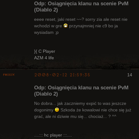
Odp: Osiągnięcia klanu na scenie PvM
(Diablo 2)
eeee reset, jaki reset ~~? sorry zia ale reset nie
wchodzi w gre
przynajmniej nie c9 bo ja
Arcykapłan
wysiadam ;p
Nieaktywny
}{ C Player
AZM 4 life
2008-02-12 21:59:35
14
Foinix
Odp: Osiągnięcia klanu na scenie PvM
(Diablo 2)
No dobra... jak zaczniemy expić to was jeszcze
dogonimy
Szkoda że kowalowi nie chce się już
Bywalec
grać, ale ni dziwie mu się... chociaż... ? ^^
Nieaktywny
....::: hc player :::....