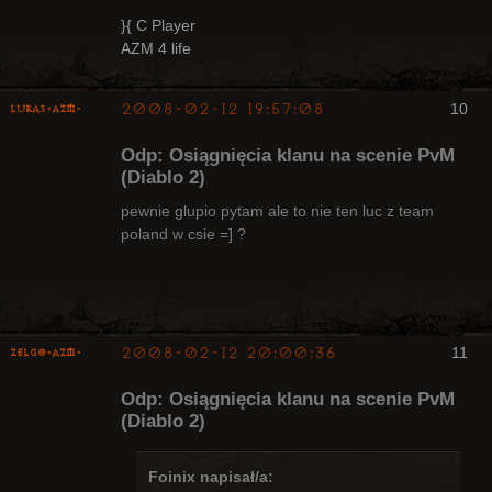
}{ C Player
AZM 4 life
2008-02-12 19:57:08
10
lukas-azm-
Odp: Osiągnięcia klanu na scenie PvM
(Diablo 2)
pewnie glupio pytam ale to nie ten luc z team
poland w csie =] ?
Arcykapłan,
były Radny
Klanu
Nieaktywny
2008-02-12 20:00:36
11
ZelgO-AZM-
Odp: Osiągnięcia klanu na scenie PvM
(Diablo 2)
Foinix napisał/a: