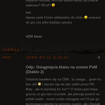
expieniu Maniek, Arni lub Bebok kiedy zaczniecie
Radny Klanu
atakowa? 99 lvl?
Nieaktywny
btw
fajowy avek Foinix adekwatny do nicku
wracasz
do gry czy tylko badasz sytuacj
AZM 4ever
Strona
2008-02-12 16:28:54
8
Foinix
Odp: Osiągnięcia klanu na scenie PvM
(Diablo 2)
Ostatnio bawiłem się na CBN , tu uwaga... gram hc
bez mh
i staram się nie dać zabić przez PK-
Bywalec
Boty , ale to bardziej for fun^^ O dziwo jest ekipa
Nieaktywny
graczy co gra tam uczciwie, ale planuję powrót na
polski realm , może Looka odciągnę od CS jak go
na browara wezmę to wrócimy razem, ale chłopak