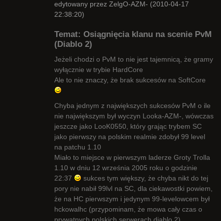
edytowany przez ZelgO-AZM- (2010-04-17
22:38:20)
Temat: Osiągnięcia klanu na scenie PvM
(Diablo 2)
Jeżeli chodzi o PvM to nie jest tajemnicą, że gramy
wyłącznie w trybie HardCore
Radny Klanu
Ale to nie znaczy, że brak sukcesów na SoftCore
Nieaktywny
Chyba jednym z największych sukcesów PvM o ile
nie największym był wyczyn Looka-AZM-, wówczas
jeszcze jako LooK0550, który grając trybem SC
jako pierwszy na polskim realmie zdobył 99 level
na patchu 1.10
Miało to miejsce w pierwszym laderze Groty Trolla
1.10 w dniu 12 września 2005 roku o godzinie
22:37
sukces tym większy, że chyba nikt do tej
pory nie nabił 99lvl na SC, dla ciekawostki powiem,
że na HC pierwszym i jedynym 99-levelowcem był
hckowalhc (przypominam, że mowa cały czas o
prywatnych polskich serwerach diablo 2)