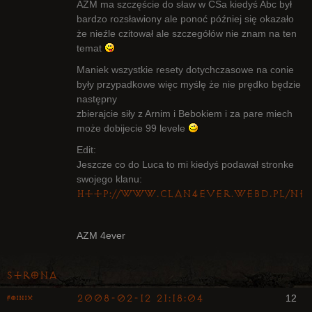
AZM ma szczęście do sław w CSa kiedyś Abc był
bardzo rozsławiony ale ponoć później się okazało
że nieźle czitował ale szczegółów nie znam na ten
temat
Maniek wszystkie resety dotychczasowe na conie
były przypadkowe więc myślę że nie prędko będzie
następny
zbierajcie siły z Arnim i Bebokiem i za pare miech
może dobijecie 99 levele
Edit:
Jeszcze co do Luca to mi kiedyś podawał stronke
swojego klanu:
http://www.clan4ever.webd.pl/ne
AZM 4ever
Strona
2008-02-12 21:18:04
12
Foinix