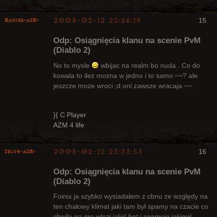
2008-02-12 22:24:19
15
Maniek-AZM-
Odp: Osiągnięcia klanu na scenie PvM
(Diablo 2)
No to mysle
wbijac na realm bo nuda . Co do
kowala to ilez mozna w jedno i to samo ~~? ale
Arcykapłan
jeszcze moze wroci ;d oni zawsze wracaja ~~
Nieaktywny
}{ C Player
AZM 4 life
2008-02-12 23:33:53
16
ZelgO-AZM-
Odp: Osiągnięcia klanu na scenie PvM
(Diablo 2)
Foinix ja szybko wysiadałem z cbnu ze względy na
ten chałowy klimat jaki tam był spamy na czacie co
Radny Klanu
chwila na gre wlazi jakiś bot i spamuje jakimiś