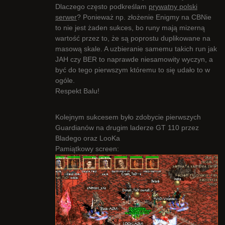
Dlaczego często podkreślam
prywatny polski
serwer
? Ponieważ np. złożenie Enigmy na CBNie
to nie jest żaden sukces, bo runy mają mizerną
wartość przez to, że są poprostu duplikowane na
masową skale. A uzbieranie samemu takich run jak
JAH czy BER to naprawde niesamowity wyczyn, a
być do tego pierwszym któremu to się udało to w
ogóle.
Respekt Balu!
Kolejnym sukcesem było zdobycie pierwszych
Guardianów na drugim laderze GT 110 przez
Bladego oraz LooKa
Pamiątkowy screen: