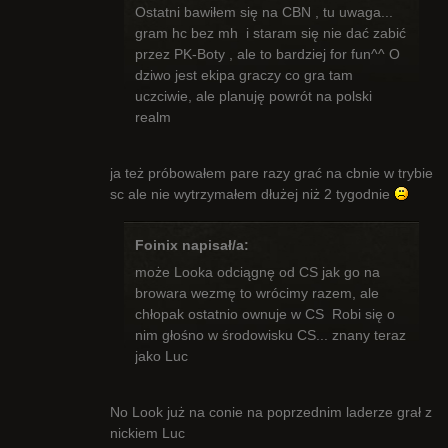
Radny Klanu
Ostatni bawiłem się na CBN , tu uwaga...
Nieaktywny
gram hc bez mh i staram się nie dać zabić
przez PK-Boty , ale to bardziej for fun^^ O
dziwo jest ekipa graczy co gra tam
uczciwie, ale planuję powrót na polski
realm
ja też próbowałem pare razy grać na cbnie w trybie
sc ale nie wytrzymałem dłużej niż 2 tygodnie
Foinix napisał/a:
może Looka odciągnę od CS jak go na
browara wezmę to wrócimy razem, ale
chłopak ostatnio ownuje w CS Robi się o
nim głośno w środowisku CS... znany teraz
jako Luc
No Look już na conie na poprzednim laderze grał z
nickiem Luc