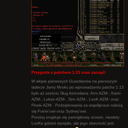
Przygode z patchem 1.13 czas zacząć!
W ekipie pierwszych Guardianów na pierwszym
laderze Jamy Mroku po wprowadzeniu patcha 1.13
było aż sześciu Sług Azmodana: Arni-AZM-, Kami-
AZM-, Lukas-AZM-, Sim-AZM-, LooK-AZM- oraz
Pinek-AZM-. Podziękowania za współprace należą
się Foinix'owi oraz Sydney'owi.
Poniżej znajduje się pamiątkowy screen, niestety
LooKa gdzieś wywjało, ale jego obecność jest