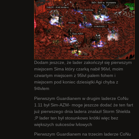
Dodam jeszcze, że lader zakończył się pierwszym
miejscem Sima który czarką nabił 96lvl, moim
czwartym miejscem z 95lvl palem fohem i
miejscem pod koniec dziesiątki Agi chyba z
94lvlem
Pierwszym Guardianem w drugim laderze CoNu
1.11 był Sim-AZM- moge jeszcze dodać że ten fart
już pierwszego dnia ladera znalazł Storm Shielda
;P lader ten był stosunkowo krótki więc bez
większych sukcesów lvlowych
Pierwszym Guardianem na trzecim laderze CoNu