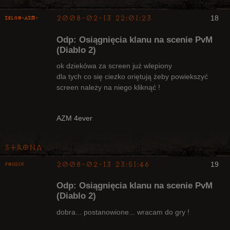
2008-02-13 22:01:23
18
ZelgO-AZM-
Odp: Osiągnięcia klanu na scenie PvM
(Diablo 2)
ok dziekówa za screen już wlepiony
dla tych co się ciezko oriętują żeby powiekszyć
Radny Klanu
screen należy na niego kliknąć !
Nieaktywny
AZM 4ever
Strona
2008-02-13 23:51:46
19
Foinix
Odp: Osiągnięcia klanu na scenie PvM
(Diablo 2)
dobra... postanowione... wracam do gry !