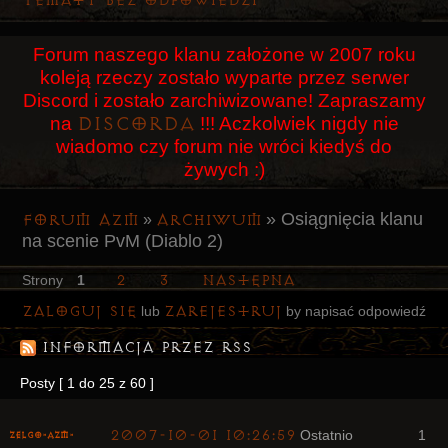
Tematy bez odpowiedzi
Użytkownicy
Forum naszego klanu założone w 2007 roku
Szukaj
koleją rzeczy zostało wyparte przez serwer
Rejestracja
Discord i zostało zarchiwizowane! Zapraszamy
Discorda
na
!!! Aczkolwiek nigdy nie
Logowanie
wiadomo czy forum nie wróci kiedyś do
żywych :)
»
Osiągnięcia klanu
Forum AZM
Archiwum
»
na scenie PvM (Diablo 2)
2
3
Następna
Strony
1
Zaloguj się
zarejestruj
lub
by napisać odpowiedź
Informacja przez RSS
Posty [ 1 do 25 z 60 ]
2007-10-01 10:26:59
Ostatnio
1
ZelgO-AZM-