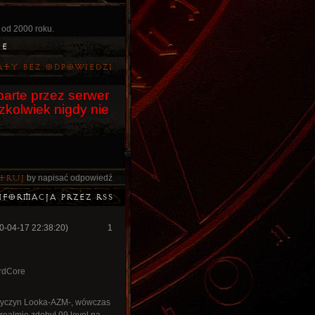
 od 2000 roku.
ie
aty bez odpowiedzi
arte przez serwer
czkolwiek nigdy nie
truj
by napisać odpowiedź
nformacja przez RSS
0-04-17 22:38:20)
1
ardCore
 wyczyn Looka-AZM-, wówczas