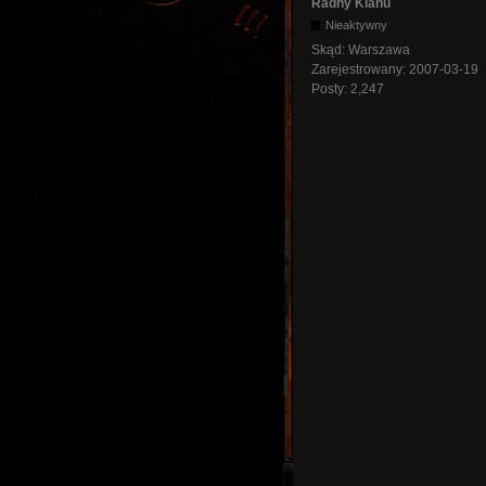
Radny Klanu
Nieaktywny
Skąd:
Warszawa
Zarejestrowany:
2007-03-19
Posty:
2,247