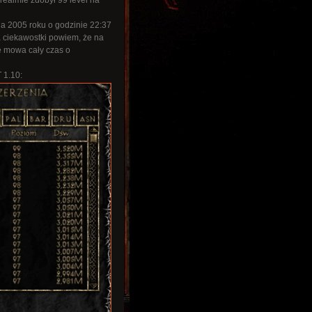
realmie zdobył 99 level na
ia 2005 roku o godzinie 22:37
la ciekawostki powiem, że na
e mowa cały czas o
 1.10: