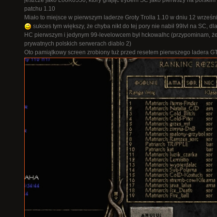
jeszcze jako LooK0550, który grając trybem SC jako pierwszy na polskim 
patchu 1.10
Miało to miejsce w pierwszym laderze Groty Trolla 1.10 w dniu 12 wrześn
sukces tym większy, że chyba nikt do tej pory nie nabił 99lvl na SC, d
HC pierwszym i jedynym 99-levelowcem był hckowalhc (przypominam, ż
prywatnych polskich serwerach diablo 2)
Oto pamiątkowy screen zrobiony tuż przed resetem pierwszego ladera GT