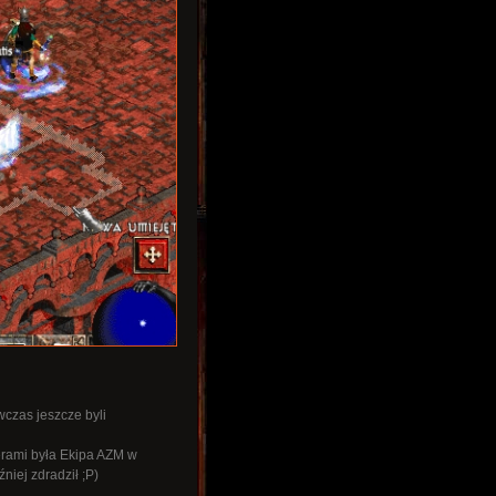
czas jeszcze byli
erami była Ekipa AZM w
niej zdradził ;P)