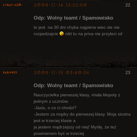
2008-11-14 12:22:50
22
lukas-azm-
Odp: Wolny teamt / Spamowisko
to jest na 30 dni chyba najpierw wiec sie nie
rozpedzajcie
nikt tu na priva nie przyleci xd
Arcykapłan,
były Radny
Klanu
Nieaktywny
2008-11-15 03:40:36
23
bartozs
Kapłan
Odp: Wolny teamt / Spamowisko
Nieaktywny
Nauczycielka pierwszej klasy, miała kłopoty z
jednym z uczniów.
-Jasiu, o co ci chodzi?
-Jestem za mądry do pierwszej klasy. Moja siostra
jest w trzeciej klasie a
ja jestem mądrzejszy od niej! Myślę, że też
powinienem być w trzeciej