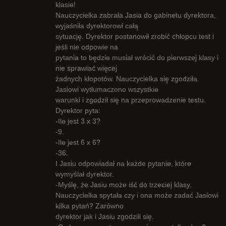
klasie!
Nauczycielka zabrała Jasia do gabinetu dyrektora,
wyjaśniła dyrektorowi całą
sytuację. Dyrektor postanowił zrobić chłopcu test i
jeśli nie odpowie na
pytania to będzie musiał wrócić do pierwszej klasy i
nie sprawiać więcej
żadnych kłopotów. Nauczycielka się zgodziła.
Jasiowi wytłumaczono wszystkie
warunki i zgodził się na przeprowadzenie testu.
Dyrektor pyta:
-Ile jest 3 x 3?
-9.
-Ile jest 6 x 6?
-36.
I Jasiu odpowiadał na każde pytanie, które
wymyślał dyrektor.
-Myślę, że Jasiu może iść do trzeciej klasy.
Nauczycielka spytała czy i ona może zadać Jasiowi
kilka pytań? Zarówno
dyrektor jak i Jasiu zgodzili się.