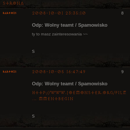
Strona
2008-10-01 23:35:10
8
bartozs
Kapłan
Odp: Wolny teamt / Spamowisko
Nieaktywny
ty to masz zainteresowania ~~
S
2008-10-05 16:47:49
9
bartozs
Kapłan
Odp: Wolny teamt / Spamowisko
Nieaktywny
http://www.joemonster.org/filmy
… mmentBegin
S