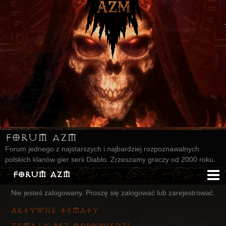
Forum AZM
Forum jednego z najstarszych i najbardziej rozpoznawalnych
polskich klanów gier serii Diablo. Zrzeszamy graczy od 2000 roku.
Forum AZM
Nie jesteś zalogowany.
Proszę się zalogować lub zarejestrować.
Strona AZM
Aktywne tematy
Główna