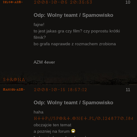
2008-10-05 20:35:53
10
ZelgO-AZM-
Odp: Wolny teamt / Spamowisko
fajne!
to jest jakas gra czy film? czy poprostu krótki
filmik?
Radny Klanu
bo grafa naprawde z rozmachem zrobiona
Nieaktywny
AZM 4ever
Strona
2008-10-15 18:57:12
11
Maniek-AZM-
Odp: Wolny teamt / Spamowisko
haha
http://sport.onet.pl/0,1248770,18
obczajcie ten temat
Arcykapłan
a pozniej na forum
Nieaktywny