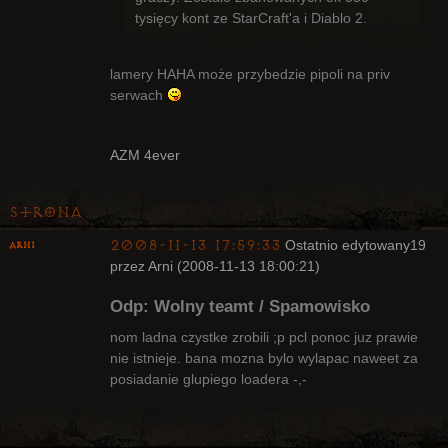
tysięcy kont ze StarCraft'a i Diablo 2.
lamery HAHA może przybedzie pipoli na priv
serwach
AZM 4ever
Strona
2008-11-13 17:59:33
Ostatnio edytowany
19
Arni
przez Arni (2008-11-13 18:00:21)
Upadły
Odp: Wolny teamt / Spamowisko
Nieaktywny
nom ladna czystke zrobili ;p pcl ponoc juz prawie
nie istnieje. bana mozna bylo wylapac naweet za
posiadanie glupiego loadera -,-