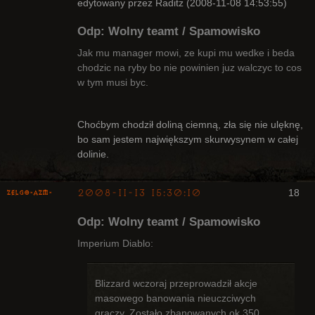
edytowany przez Raditz (2008-11-08 14:53:55)
Odp: Wolny teamt / Spamowisko
Jak mu manager mowi, ze kupi mu wedke i beda
chodzic na ryby bo nie powinien juz walczyc to cos
w tym musi byc.
Bywalec
Nieaktywny
Choćbym chodził doliną ciemną, zła się nie ulęknę,
bo sam jestem największym skurwysynem w całej
dolinie.
2008-11-13 15:30:10
18
ZelgO-AZM-
Odp: Wolny teamt / Spamowisko
Imperium Diablo:
Blizzard wczoraj przeprowadził akcje
Radny Klanu
masowego banowania nieuczciwych
Nieaktywny
graczy. Zostało zbanowanych ok 350