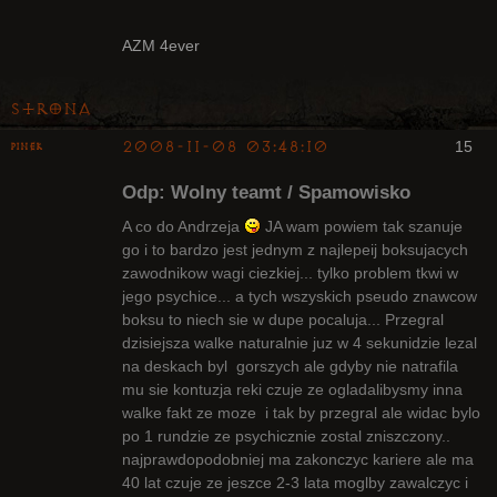
AZM 4ever
Strona
2008-11-08 03:48:10
15
pinek
Bywalec
Odp: Wolny teamt / Spamowisko
Nieaktywny
A co do Andrzeja
JA wam powiem tak szanuje
go i to bardzo jest jednym z najlepeij boksujacych
zawodnikow wagi ciezkiej... tylko problem tkwi w
jego psychice... a tych wszyskich pseudo znawcow
boksu to niech sie w dupe pocaluja... Przegral
dzisiejsza walke naturalnie juz w 4 sekunidzie lezal
na deskach byl gorszych ale gdyby nie natrafila
mu sie kontuzja reki czuje ze ogladalibysmy inna
walke fakt ze moze i tak by przegral ale widac bylo
po 1 rundzie ze psychicznie zostal zniszczony..
najprawdopodobniej ma zakonczyc kariere ale ma
40 lat czuje ze jeszce 2-3 lata moglby zawalczyc i