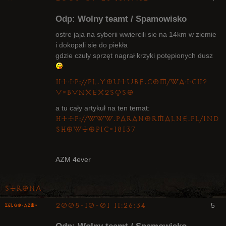
Odp: Wolny teamt / Spamowisko
ostre jaja na syberii wwiercili sie na 14km w ziemie
i dokopali sie do piekła
gdzie czuły sprzęt nagrał krzyki potępionych dusz
Radny Klanu
Nieaktywny
http://pl.youtube.com/watch?
v=bvnxeX2SQso
a tu cały artykuł na ten temat:
http://www.paranormalne.pl/inde
showtopic=18137
AZM 4ever
Strona
2008-10-01 11:26:34
5
ZelgO-AZM-