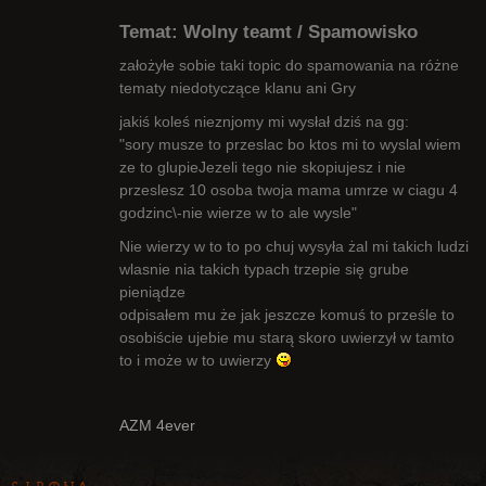
Temat: Wolny teamt / Spamowisko
założyłe sobie taki topic do spamowania na różne
tematy niedotyczące klanu ani Gry
jakiś koleś nieznjomy mi wysłał dziś na gg:
Radny Klanu
"sory musze to przeslac bo ktos mi to wyslal wiem
Nieaktywny
ze to glupieJezeli tego nie skopiujesz i nie
przeslesz 10 osoba twoja mama umrze w ciagu 4
godzinc\-nie wierze w to ale wysle"
Nie wierzy w to to po chuj wysyła żal mi takich ludzi
wlasnie nia takich typach trzepie się grube
pieniądze
odpisałem mu że jak jeszcze komuś to prześle to
osobiście ujebie mu starą skoro uwierzył w tamto
to i może w to uwierzy
AZM 4ever