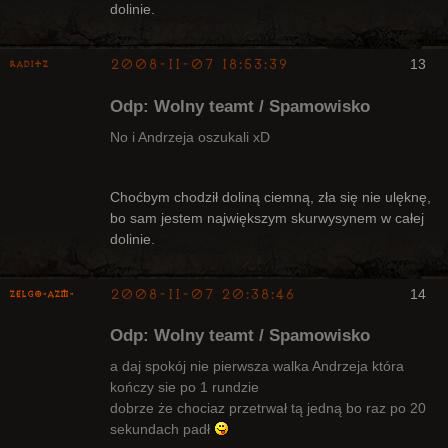
dolinie.
2008-11-07 18:53:39
13
Raditz
Odp: Wolny teamt / Spamowisko
No i Andrzeja oszukali xD
Bywalec
Choćbym chodził doliną ciemną, zła się nie ulęknę,
bo sam jestem największym skurwysynem w całej
Nieaktywny
dolinie.
2008-11-07 20:38:46
14
ZelgO-AZM-
Odp: Wolny teamt / Spamowisko
a daj spokój nie pierwsza walka Andrzeja która
kończy sie po 1 rundzie
dobrze że chociaz przetrwał tą jedną bo raz po 20
Radny Klanu
sekundach padł
Nieaktywny