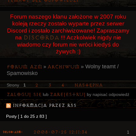
Tematy bez odpowiedzi
Użytkownicy
Forum naszego klanu założone w 2007 roku
Szukaj
koleją rzeczy zostało wyparte przez serwer
Rejestracja
Discord i zostało zarchiwizowane! Zapraszamy
Discorda
na
!!! Aczkolwiek nigdy nie
Logowanie
wiadomo czy forum nie wróci kiedyś do
żywych :)
»
Wolny teamt /
Forum AZM
Archiwum
»
Spamowisko
2
3
4
Następna
Strony
1
Zaloguj się
zarejestruj
lub
by napisać odpowiedź
Informacja przez RSS
Posty [ 1 do 25 z 83 ]
2008-07-25 12:11:34
1
ZelgO-AZM-