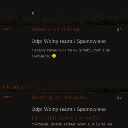
S
2008-11-15 14:17:52
24
Roma
Bywalec
Odp: Wolny teamt / Spamowisko
Nieaktywny
ciekawy kawał tylko za długi żeby komuś go
opowiadać
Strona
2008-12-08 00:51:44
25
Roma
Bywalec
Odp: Wolny teamt / Spamowisko
Nieaktywny
http://en.akinator.com/
obczajcie, gościu zadaje pytania, a Ty na nie