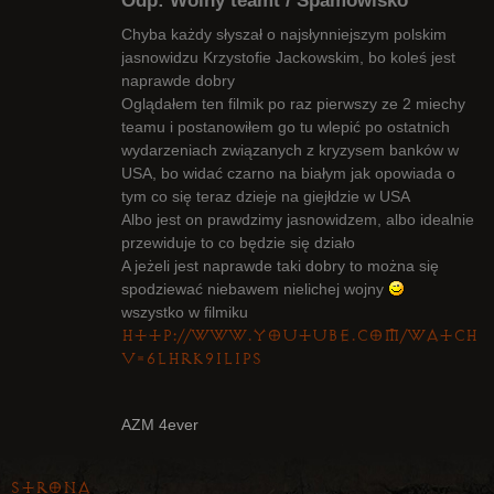
Odp: Wolny teamt / Spamowisko
Chyba każdy słyszał o najsłynniejszym polskim
jasnowidzu Krzystofie Jackowskim, bo koleś jest
naprawde dobry
Radny Klanu
Oglądałem ten filmik po raz pierwszy ze 2 miechy
Nieaktywny
teamu i postanowiłem go tu wlepić po ostatnich
wydarzeniach związanych z kryzysem banków w
USA, bo widać czarno na białym jak opowiada o
tym co się teraz dzieje na giejłdzie w USA
Albo jest on prawdzimy jasnowidzem, albo idealnie
przewiduje to co będzie się działo
A jeżeli jest naprawde taki dobry to można się
spodziewać niebawem nielichej wojny
wszystko w filmiku
http://www.youtube.com/watch?
v=6lhrK9iliPs
AZM 4ever
Strona