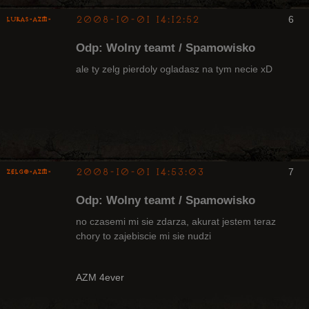
2008-10-01 14:12:52
6
lukas-azm-
Odp: Wolny teamt / Spamowisko
ale ty zelg pierdoly ogladasz na tym necie xD
Arcykapłan,
były Radny
Klanu
Nieaktywny
2008-10-01 14:53:03
7
ZelgO-AZM-
Odp: Wolny teamt / Spamowisko
no czasemi mi sie zdarza, akurat jestem teraz
chory to zajebiscie mi sie nudzi
Radny Klanu
Nieaktywny
AZM 4ever