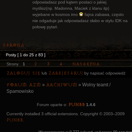
odpowiadasz pod kątem postaci o jakiej
myślisz(np. Madonna, Maciek z klanu itp)
wyjebane w kosmos imo
fajna zabawa, często
nie odgaduje jak odpowiadasz słabo w stylu IDK na
połowę pytań.
Strona
Posty [ 1 do 25 z 83 ]
2
3
4
Następna
Strony
1
Zaloguj się
zarejestruj
lub
by napisać odpowiedź
Forum AZM
Archiwum
»
»
Wolny teamt /
Spamowisko
PunBB
Forum oparte o:
1.4.6
Currently installed
3 official extensions
. Copyright © 2003–2009
PunBB
.