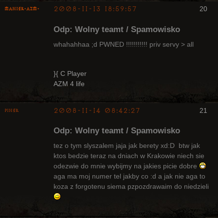
2008-11-13 18:59:57
20
Maniek-AZM-
Odp: Wolny teamt / Spamowisko
whahahhaa ;d PWNED !!!!!!!!!!! priv servy > all
Arcykapłan
}{ C Player
AZM 4 life
Nieaktywny
2008-11-14 08:42:27
21
pinek
Bywalec
Odp: Wolny teamt / Spamowisko
Nieaktywny
tez o tym slyszalem jaja jak berety xd:D btw jak
ktos bedzie teraz na dniach w Krakowie niech sie
odezwie do mnie wybijmy na jakies picie dobre
aga ma moj numer tel jakby co :d a jak nie aga to
koza z forgotenu siema pzpozdrawaim do niedzieli