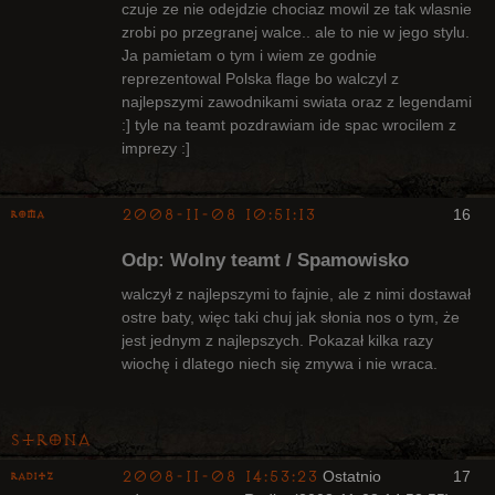
czuje ze nie odejdzie chociaz mowil ze tak wlasnie
zrobi po przegranej walce.. ale to nie w jego stylu.
Ja pamietam o tym i wiem ze godnie
reprezentowal Polska flage bo walczyl z
najlepszymi zawodnikami swiata oraz z legendami
:] tyle na teamt pozdrawiam ide spac wrocilem z
imprezy :]
2008-11-08 10:51:13
16
Roma
Bywalec
Odp: Wolny teamt / Spamowisko
Nieaktywny
walczył z najlepszymi to fajnie, ale z nimi dostawał
ostre baty, więc taki chuj jak słonia nos o tym, że
jest jednym z najlepszych. Pokazał kilka razy
wiochę i dlatego niech się zmywa i nie wraca.
Strona
2008-11-08 14:53:23
Ostatnio
17
Raditz