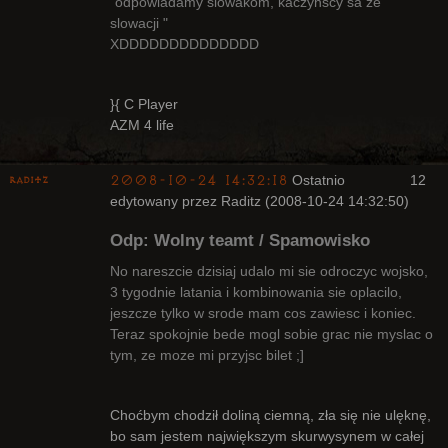
"odpowiadamy slowakom, kaczynscy sa ze
slowacji "
XDDDDDDDDDDDDDD
}{ C Player
AZM 4 life
2008-10-24 14:32:18
Ostatnio
12
Raditz
edytowany przez Raditz (2008-10-24 14:32:50)
Odp: Wolny teamt / Spamowisko
No nareszcie dzisiaj udalo mi sie odroczyc wojsko,
3 tygodnie latania i kombinowania sie oplacilo,
jeszcze tylko w srode mam cos zawiesc i koniec.
Bywalec
Teraz spokojnie bede mogl sobie grac nie myslac o
Nieaktywny
tym, ze moze mi przyjsc bilet ;]
Choćbym chodził doliną ciemną, zła się nie ulęknę,
bo sam jestem największym skurwysynem w całej