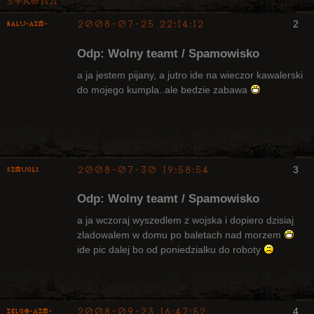
Strona
2008-07-25 22:14:12
2
Balu-AZM-
Odp: Wolny teamt / Spamowisko
a ja jestem pijany, a jutro ide na wieczor kawalerski
do mojego kumpla..ale bedzie zabawa
Upadły, były
Radny Klanu
Nieaktywny
2008-07-30 19:58:54
3
Szmugli
Upadły
Odp: Wolny teamt / Spamowisko
Nieaktywny
a ja wczoraj wyszedlem z wojska i dopiero dzisiaj
zladowalem w domu po baletach nad morzem
ide pic dalej bo od poniedzialku do roboty
2008-09-23 16:47:52
4
ZelgO-AZM-