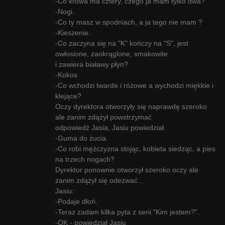
-Co krowa ma cztery, czego ja mam tylko dwa?
-Nogi.
-Co ty masz w spodniach, a ja tego nie mam ?
-Kieszenie.
-Co zaczyna się na "K" kończy na "S", jest
owłosione, zaokrąglone, smakowite
i zawiera białawy płyn?
-Kokos
-Co wchodzi twarde i różowe a wychodzi miękkie i
klejące?
Oczy dyrektora otworzyły się naprawdę szeroko
ale zanim zdążył powstrzymać
odpowiedź Jasia, Jasiu powiedział.
-Guma do żucia.
-Co robi mężczyzna stojąc, kobieta siedząc, a pies
na trzech nogach?
Dyrektor ponownie otworzył szeroko oczy ale
zanim zdążył się odezwać...
Jasiu:
-Podaje dłoń.
-Teraz zadam kilka pyta z serii "Kim jestem?".
-OK - powiedział Jasiu