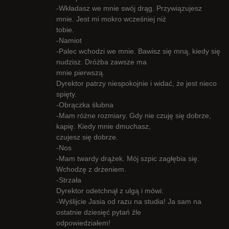
-Wkładasz we mnie swój drąg. Przywiązujesz
mnie. Jest mi mokro wcześniej niż
tobie.
-Namiot
-Palec wchodzi we mnie. Bawisz się mną, kiedy się
nudzisz. Dróżba zawsze ma
mnie pierwszą.
Dyrektor patrzy niespokojnie i widać, że jest nieco
spięty.
-Obrączka ślubna
-Mam różne rozmiary. Gdy nie czuję się dobrze,
kapię. Kiedy mnie dmuchasz,
czujesz się dobrze.
-Nos
-Mam twardy drążek. Mój szpic zagłębia się.
Wchodzę z drżeniem.
-Strzała
Dyrektor odetchnął z ulgą i mówi:
-Wyślijcie Jasia od razu na studia! Ja sam na
ostatnie dziesięć pytań źle
odpowiedziałem!