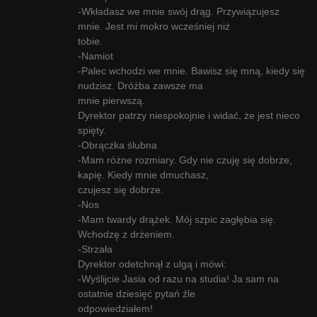
-Wkładasz we mnie swój drąg. Przywiązujesz
mnie. Jest mi mokro wcześniej niż
tobie.
-Namiot
-Palec wchodzi we mnie. Bawisz się mną, kiedy się
nudzisz. Dróżba zawsze ma
mnie pierwszą.
Dyrektor patrzy niespokojnie i widać, że jest nieco
spięty.
-Obrączka ślubna
-Mam różne rozmiary. Gdy nie czuję się dobrze,
kapię. Kiedy mnie dmuchasz,
czujesz się dobrze.
-Nos
-Mam twardy drążek. Mój szpic zagłębia się.
Wchodzę z drżeniem.
-Strzała
Dyrektor odetchnął z ulgą i mówi:
-Wyślijcie Jasia od razu na studia! Ja sam na
ostatnie dziesięć pytań źle
odpowiedziałem!