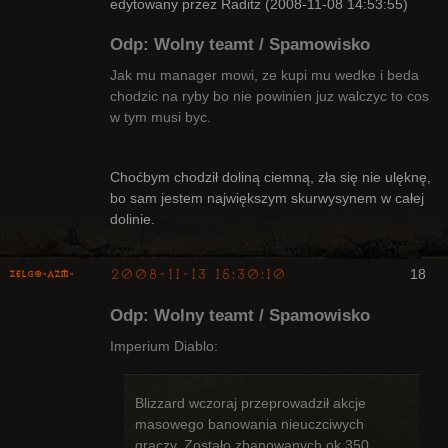
edytowany przez Raditz (2008-11-08 14:53:55)
Odp: Wolny teamt / Spamowisko
Jak mu manager mowi, ze kupi mu wedke i beda
chodzic na ryby bo nie powinien juz walczyc to cos
w tym musi byc.
Bywalec
Nieaktywny
Choćbym chodził doliną ciemną, zła się nie ulęknę,
bo sam jestem największym skurwysynem w całej
dolinie.
2008-11-13 15:30:10
18
ZelgO-AZM-
Odp: Wolny teamt / Spamowisko
Imperium Diablo:
Blizzard wczoraj przeprowadził akcje
Radny Klanu
masowego banowania nieuczciwych
Nieaktywny
graczy. Zostało zbanowanych ok 350