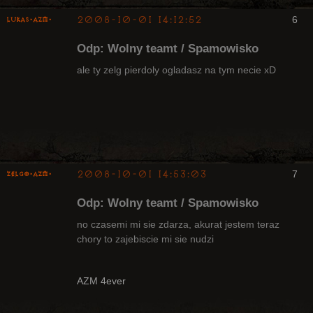
2008-10-01 14:12:52
6
lukas-azm-
Odp: Wolny teamt / Spamowisko
ale ty zelg pierdoly ogladasz na tym necie xD
Arcykapłan,
były Radny
Klanu
Nieaktywny
2008-10-01 14:53:03
7
ZelgO-AZM-
Odp: Wolny teamt / Spamowisko
no czasemi mi sie zdarza, akurat jestem teraz
chory to zajebiscie mi sie nudzi
Radny Klanu
Nieaktywny
AZM 4ever