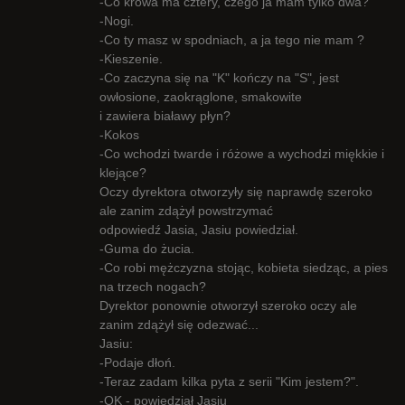
-Co krowa ma cztery, czego ja mam tylko dwa?
-Nogi.
-Co ty masz w spodniach, a ja tego nie mam ?
-Kieszenie.
-Co zaczyna się na "K" kończy na "S", jest
owłosione, zaokrąglone, smakowite
i zawiera białawy płyn?
-Kokos
-Co wchodzi twarde i różowe a wychodzi miękkie i
klejące?
Oczy dyrektora otworzyły się naprawdę szeroko
ale zanim zdążył powstrzymać
odpowiedź Jasia, Jasiu powiedział.
-Guma do żucia.
-Co robi mężczyzna stojąc, kobieta siedząc, a pies
na trzech nogach?
Dyrektor ponownie otworzył szeroko oczy ale
zanim zdążył się odezwać...
Jasiu:
-Podaje dłoń.
-Teraz zadam kilka pyta z serii "Kim jestem?".
-OK - powiedział Jasiu