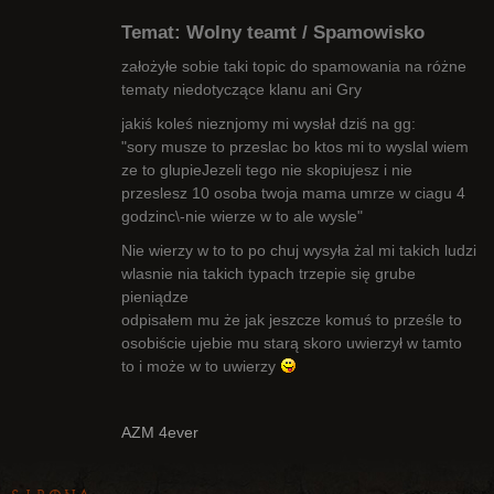
Temat: Wolny teamt / Spamowisko
założyłe sobie taki topic do spamowania na różne
tematy niedotyczące klanu ani Gry
jakiś koleś nieznjomy mi wysłał dziś na gg:
Radny Klanu
"sory musze to przeslac bo ktos mi to wyslal wiem
Nieaktywny
ze to glupieJezeli tego nie skopiujesz i nie
przeslesz 10 osoba twoja mama umrze w ciagu 4
godzinc\-nie wierze w to ale wysle"
Nie wierzy w to to po chuj wysyła żal mi takich ludzi
wlasnie nia takich typach trzepie się grube
pieniądze
odpisałem mu że jak jeszcze komuś to prześle to
osobiście ujebie mu starą skoro uwierzył w tamto
to i może w to uwierzy
AZM 4ever