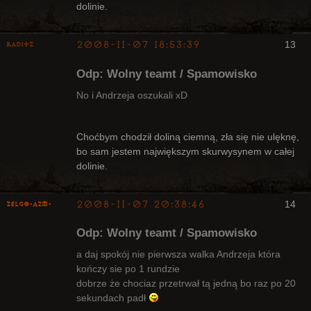
dolinie.
2008-11-07 18:53:39
13
Raditz
Odp: Wolny teamt / Spamowisko
No i Andrzeja oszukali xD
Bywalec
Choćbym chodził doliną ciemną, zła się nie ulęknę,
bo sam jestem największym skurwysynem w całej
Nieaktywny
dolinie.
2008-11-07 20:38:46
14
ZelgO-AZM-
Odp: Wolny teamt / Spamowisko
a daj spokój nie pierwsza walka Andrzeja która
kończy sie po 1 rundzie
dobrze że chociaz przetrwał tą jedną bo raz po 20
Radny Klanu
sekundach padł
Nieaktywny