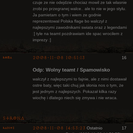
czuje ze nie odejdzie chociaz mowil ze tak wlasnie
zrobi po przegranej walce.. ale to nie w jego stylu.
Ja pamietam o tym i wiem ze godnie
reprezentowal Polska flage bo walczyl z
najlepszymi zawodnikami swiata oraz z legendami
:] tyle na teamt pozdrawiam ide spac wrocilem z
imprezy :]
2008-11-08 10:51:13
16
Roma
Bywalec
Odp: Wolny teamt / Spamowisko
Nieaktywny
walczył z najlepszymi to fajnie, ale z nimi dostawał
ostre baty, więc taki chuj jak słonia nos o tym, że
jest jednym z najlepszych. Pokazał kilka razy
wiochę i dlatego niech się zmywa i nie wraca.
Strona
2008-11-08 14:53:23
Ostatnio
17
Raditz