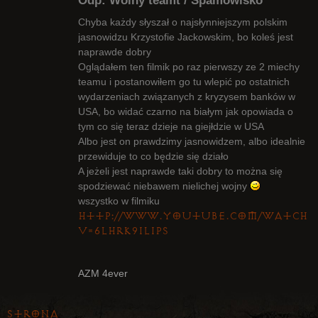
Odp: Wolny teamt / Spamowisko
Chyba każdy słyszał o najsłynniejszym polskim
jasnowidzu Krzystofie Jackowskim, bo koleś jest
naprawde dobry
Radny Klanu
Oglądałem ten filmik po raz pierwszy ze 2 miechy
Nieaktywny
teamu i postanowiłem go tu wlepić po ostatnich
wydarzeniach związanych z kryzysem banków w
USA, bo widać czarno na białym jak opowiada o
tym co się teraz dzieje na giejłdzie w USA
Albo jest on prawdzimy jasnowidzem, albo idealnie
przewiduje to co będzie się działo
A jeżeli jest naprawde taki dobry to można się
spodziewać niebawem nielichej wojny
wszystko w filmiku
http://www.youtube.com/watch?
v=6lhrK9iliPs
AZM 4ever
Strona