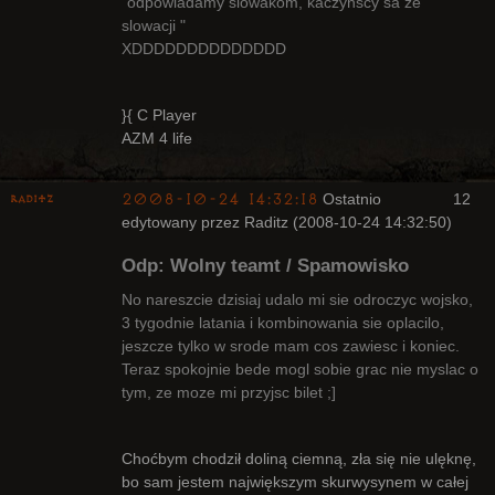
"odpowiadamy slowakom, kaczynscy sa ze
slowacji "
XDDDDDDDDDDDDDD
}{ C Player
AZM 4 life
2008-10-24 14:32:18
Ostatnio
12
Raditz
edytowany przez Raditz (2008-10-24 14:32:50)
Odp: Wolny teamt / Spamowisko
No nareszcie dzisiaj udalo mi sie odroczyc wojsko,
3 tygodnie latania i kombinowania sie oplacilo,
jeszcze tylko w srode mam cos zawiesc i koniec.
Bywalec
Teraz spokojnie bede mogl sobie grac nie myslac o
Nieaktywny
tym, ze moze mi przyjsc bilet ;]
Choćbym chodził doliną ciemną, zła się nie ulęknę,
bo sam jestem największym skurwysynem w całej