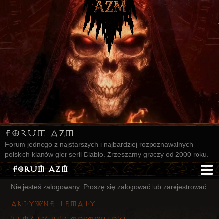
Forum AZM
Forum jednego z najstarszych i najbardziej rozpoznawalnych
polskich klanów gier serii Diablo. Zrzeszamy graczy od 2000 roku.
Forum AZM
Nie jesteś zalogowany.
Proszę się zalogować lub zarejestrować.
Strona AZM
Aktywne tematy
Główna