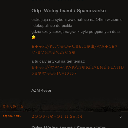
Odp: Wolny teamt / Spamowisko
ostre jaja na syberii wwiercili sie na 14km w ziemie
i dokopali sie do piekła
gdzie czuły sprzęt nagrał krzyki potępionych dusz
Radny Klanu
Nieaktywny
http://pl.youtube.com/watch?
v=bvnxeX2SQso
a tu cały artykuł na ten temat:
http://www.paranormalne.pl/inde
showtopic=18137
AZM 4ever
Strona
2008-10-01 11:26:34
5
ZelgO-AZM-