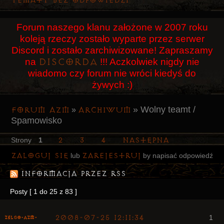
Tematy bez odpowiedzi
Użytkownicy
Forum naszego klanu założone w 2007 roku
Szukaj
koleją rzeczy zostało wyparte przez serwer
Rejestracja
Discord i zostało zarchiwizowane! Zapraszamy
Discorda
na
!!! Aczkolwiek nigdy nie
Logowanie
wiadomo czy forum nie wróci kiedyś do
żywych :)
»
Wolny teamt /
Forum AZM
Archiwum
»
Spamowisko
2
3
4
Następna
Strony
1
Zaloguj się
zarejestruj
lub
by napisać odpowiedź
Informacja przez RSS
Posty [ 1 do 25 z 83 ]
2008-07-25 12:11:34
1
ZelgO-AZM-