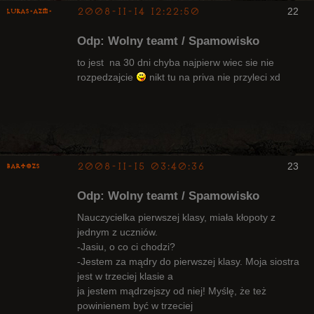
2008-11-14 12:22:50
22
lukas-azm-
Odp: Wolny teamt / Spamowisko
to jest na 30 dni chyba najpierw wiec sie nie
rozpedzajcie
nikt tu na priva nie przyleci xd
Arcykapłan,
były Radny
Klanu
Nieaktywny
2008-11-15 03:40:36
23
bartozs
Kapłan
Odp: Wolny teamt / Spamowisko
Nieaktywny
Nauczycielka pierwszej klasy, miała kłopoty z
jednym z uczniów.
-Jasiu, o co ci chodzi?
-Jestem za mądry do pierwszej klasy. Moja siostra
jest w trzeciej klasie a
ja jestem mądrzejszy od niej! Myślę, że też
powinienem być w trzeciej