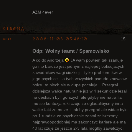
AZM 4ever
Strona
2008-11-08 03:48:10
15
pinek
Bywalec
Odp: Wolny teamt / Spamowisko
Nieaktywny
A co do Andrzeja
JA wam powiem tak szanuje
go i to bardzo jest jednym z najlepeij boksujacych
zawodnikow wagi ciezkiej... tylko problem tkwi w
jego psychice... a tych wszyskich pseudo znawcow
boksu to niech sie w dupe pocaluja... Przegral
dzisiejsza walke naturalnie juz w 4 sekunidzie lezal
na deskach byl gorszych ale gdyby nie natrafila
mu sie kontuzja reki czuje ze ogladalibysmy inna
walke fakt ze moze i tak by przegral ale widac bylo
po 1 rundzie ze psychicznie zostal zniszczony..
najprawdopodobniej ma zakonczyc kariere ale ma
40 lat czuje ze jeszce 2-3 lata moglby zawalczyc i