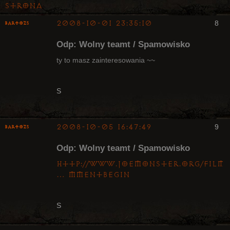
Strona
2008-10-01 23:35:10
8
bartozs
Kapłan
Odp: Wolny teamt / Spamowisko
Nieaktywny
ty to masz zainteresowania ~~
S
2008-10-05 16:47:49
9
bartozs
Kapłan
Odp: Wolny teamt / Spamowisko
Nieaktywny
http://www.joemonster.org/filmy
… mmentBegin
S