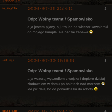
Strona
2008-07-25 22:14:12
2
Balu-AZM-
Odp: Wolny teamt / Spamowisko
a ja jestem pijany, a jutro ide na wieczor kawalerski
do mojego kumpla..ale bedzie zabawa
Upadły, były
Radny Klanu
Nieaktywny
2008-07-30 19:58:54
3
Szmugli
Upadły
Odp: Wolny teamt / Spamowisko
Nieaktywny
a ja wczoraj wyszedlem z wojska i dopiero dzisiaj
zladowalem w domu po baletach nad morzem
ide pic dalej bo od poniedzialku do roboty
2008-09-23 16:47:52
4
ZelgO-AZM-