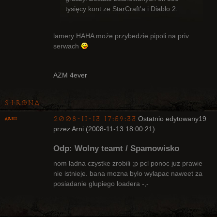
tysięcy kont ze StarCraft'a i Diablo 2.
lamery HAHA może przybedzie pipoli na priv
serwach
AZM 4ever
Strona
2008-11-13 17:59:33
Ostatnio edytowany
19
Arni
przez Arni (2008-11-13 18:00:21)
Upadły
Odp: Wolny teamt / Spamowisko
Nieaktywny
nom ladna czystke zrobili ;p pcl ponoc juz prawie
nie istnieje. bana mozna bylo wylapac naweet za
posiadanie glupiego loadera -,-