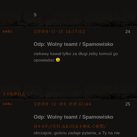
S
2008-11-15 14:17:52
24
Roma
Bywalec
Odp: Wolny teamt / Spamowisko
Nieaktywny
ciekawy kawał tylko za długi żeby komuś go
opowiadać
Strona
2008-12-08 00:51:44
25
Roma
Bywalec
Odp: Wolny teamt / Spamowisko
Nieaktywny
http://en.akinator.com/
obczajcie, gościu zadaje pytania, a Ty na nie