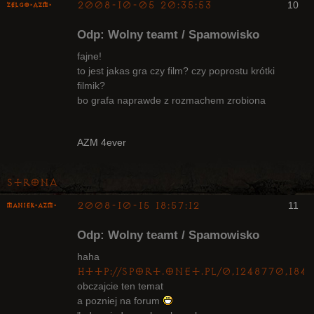
2008-10-05 20:35:53
10
ZelgO-AZM-
Odp: Wolny teamt / Spamowisko
fajne!
to jest jakas gra czy film? czy poprostu krótki
filmik?
Radny Klanu
bo grafa naprawde z rozmachem zrobiona
Nieaktywny
AZM 4ever
Strona
2008-10-15 18:57:12
11
Maniek-AZM-
Odp: Wolny teamt / Spamowisko
haha
http://sport.onet.pl/0,1248770,18
obczajcie ten temat
Arcykapłan
a pozniej na forum
Nieaktywny