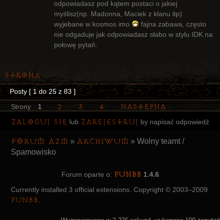
odpowiadasz pod kątem postaci o jakiej
myślisz(np. Madonna, Maciek z klanu itp)
wyjebane w kosmos imo
fajna zabawa, często
nie odgaduje jak odpowiadasz słabo w stylu IDK na
połowę pytań.
Strona
Posty [ 1 do 25 z 83 ]
2
3
4
Następna
Strony
1
Zaloguj się
zarejestruj
lub
by napisać odpowiedź
Forum AZM
Archiwum
»
»
Wolny teamt /
Spamowisko
PunBB
Forum oparte o:
1.4.6
Currently installed
3 official extensions
. Copyright © 2003–2009
PunBB
.