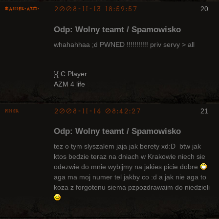
2008-11-13 18:59:57
20
Maniek-AZM-
Odp: Wolny teamt / Spamowisko
whahahhaa ;d PWNED !!!!!!!!!!! priv servy > all
Arcykapłan
}{ C Player
AZM 4 life
Nieaktywny
2008-11-14 08:42:27
21
pinek
Bywalec
Odp: Wolny teamt / Spamowisko
Nieaktywny
tez o tym slyszalem jaja jak berety xd:D btw jak
ktos bedzie teraz na dniach w Krakowie niech sie
odezwie do mnie wybijmy na jakies picie dobre
aga ma moj numer tel jakby co :d a jak nie aga to
koza z forgotenu siema pzpozdrawaim do niedzieli