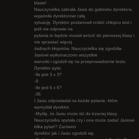
klasie!
Nauczycielka zabrała Jasia do gabinetu dyrektora,
wyjaśniła dyrektorowi całą
sytuację. Dyrektor postanowił zrobić chłopcu test i
jeśli nie odpowie na
pytania to będzie musiał wrócić do pierwszej klasy i
nie sprawiać więcej
żadnych kłopotów. Nauczycielka się zgodziła.
Jasiowi wytłumaczono wszystkie
warunki i zgodził się na przeprowadzenie testu.
Dyrektor pyta:
-Ile jest 3 x 3?
-9.
-Ile jest 6 x 6?
-36.
I Jasiu odpowiadał na każde pytanie, które
wymyślał dyrektor.
-Myślę, że Jasiu może iść do trzeciej klasy.
Nauczycielka spytała czy i ona może zadać Jasiowi
kilka pytań? Zarówno
dyrektor jak i Jasiu zgodzili się.