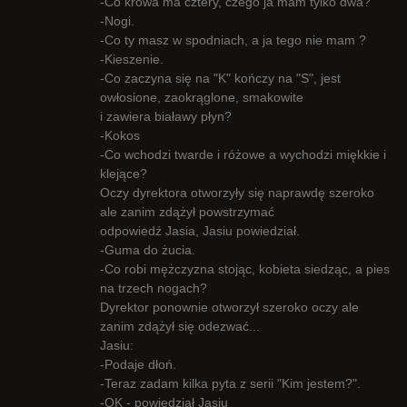
-Co krowa ma cztery, czego ja mam tylko dwa?
-Nogi.
-Co ty masz w spodniach, a ja tego nie mam ?
-Kieszenie.
-Co zaczyna się na "K" kończy na "S", jest
owłosione, zaokrąglone, smakowite
i zawiera białawy płyn?
-Kokos
-Co wchodzi twarde i różowe a wychodzi miękkie i
klejące?
Oczy dyrektora otworzyły się naprawdę szeroko
ale zanim zdążył powstrzymać
odpowiedź Jasia, Jasiu powiedział.
-Guma do żucia.
-Co robi mężczyzna stojąc, kobieta siedząc, a pies
na trzech nogach?
Dyrektor ponownie otworzył szeroko oczy ale
zanim zdążył się odezwać...
Jasiu:
-Podaje dłoń.
-Teraz zadam kilka pyta z serii "Kim jestem?".
-OK - powiedział Jasiu