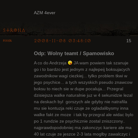
AZM 4ever
Strona
2008-11-08 03:48:10
15
pinek
Bywalec
Odp: Wolny teamt / Spamowisko
Nieaktywny
A co do Andrzeja
JA wam powiem tak szanuje
go i to bardzo jest jednym z najlepeij boksujacych
zawodnikow wagi ciezkiej... tylko problem tkwi w
jego psychice... a tych wszyskich pseudo znawcow
boksu to niech sie w dupe pocaluja... Przegral
dzisiejsza walke naturalnie juz w 4 sekunidzie lezal
na deskach byl gorszych ale gdyby nie natrafila
mu sie kontuzja reki czuje ze ogladalibysmy inna
walke fakt ze moze i tak by przegral ale widac bylo
po 1 rundzie ze psychicznie zostal zniszczony..
najprawdopodobniej ma zakonczyc kariere ale ma
40 lat czuje ze jeszce 2-3 lata moglby zawalczyc i