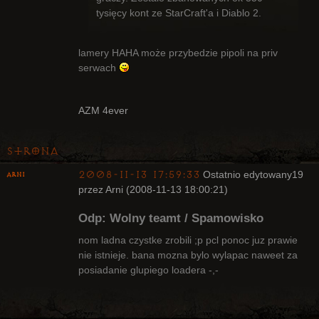
tysięcy kont ze StarCraft'a i Diablo 2.
lamery HAHA może przybedzie pipoli na priv
serwach
AZM 4ever
Strona
2008-11-13 17:59:33
Ostatnio edytowany
19
Arni
przez Arni (2008-11-13 18:00:21)
Upadły
Odp: Wolny teamt / Spamowisko
Nieaktywny
nom ladna czystke zrobili ;p pcl ponoc juz prawie
nie istnieje. bana mozna bylo wylapac naweet za
posiadanie glupiego loadera -,-