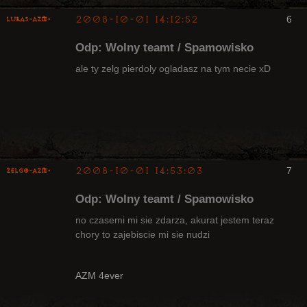
2008-10-01 14:12:52
6
lukas-azm-
Odp: Wolny teamt / Spamowisko
ale ty zelg pierdoly ogladasz na tym necie xD
Arcykapłan,
były Radny
Klanu
Nieaktywny
2008-10-01 14:53:03
7
ZelgO-AZM-
Odp: Wolny teamt / Spamowisko
no czasemi mi sie zdarza, akurat jestem teraz
chory to zajebiscie mi sie nudzi
Radny Klanu
Nieaktywny
AZM 4ever