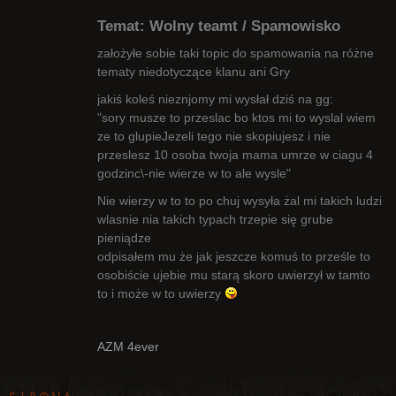
Temat: Wolny teamt / Spamowisko
założyłe sobie taki topic do spamowania na różne
tematy niedotyczące klanu ani Gry
jakiś koleś nieznjomy mi wysłał dziś na gg:
Radny Klanu
"sory musze to przeslac bo ktos mi to wyslal wiem
Nieaktywny
ze to glupieJezeli tego nie skopiujesz i nie
przeslesz 10 osoba twoja mama umrze w ciagu 4
godzinc\-nie wierze w to ale wysle"
Nie wierzy w to to po chuj wysyła żal mi takich ludzi
wlasnie nia takich typach trzepie się grube
pieniądze
odpisałem mu że jak jeszcze komuś to prześle to
osobiście ujebie mu starą skoro uwierzył w tamto
to i może w to uwierzy
AZM 4ever