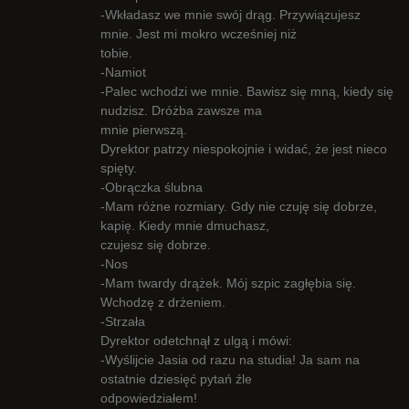
-Wkładasz we mnie swój drąg. Przywiązujesz
mnie. Jest mi mokro wcześniej niż
tobie.
-Namiot
-Palec wchodzi we mnie. Bawisz się mną, kiedy się
nudzisz. Dróżba zawsze ma
mnie pierwszą.
Dyrektor patrzy niespokojnie i widać, że jest nieco
spięty.
-Obrączka ślubna
-Mam różne rozmiary. Gdy nie czuję się dobrze,
kapię. Kiedy mnie dmuchasz,
czujesz się dobrze.
-Nos
-Mam twardy drążek. Mój szpic zagłębia się.
Wchodzę z drżeniem.
-Strzała
Dyrektor odetchnął z ulgą i mówi:
-Wyślijcie Jasia od razu na studia! Ja sam na
ostatnie dziesięć pytań źle
odpowiedziałem!