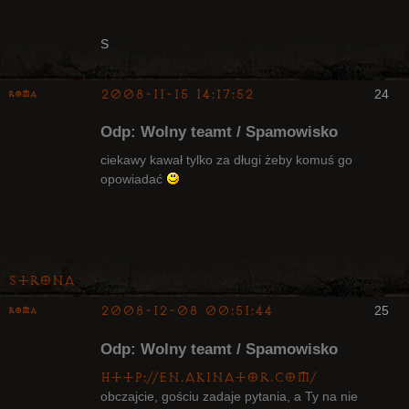
S
2008-11-15 14:17:52
24
Roma
Bywalec
Odp: Wolny teamt / Spamowisko
Nieaktywny
ciekawy kawał tylko za długi żeby komuś go
opowiadać
Strona
2008-12-08 00:51:44
25
Roma
Bywalec
Odp: Wolny teamt / Spamowisko
Nieaktywny
http://en.akinator.com/
obczajcie, gościu zadaje pytania, a Ty na nie