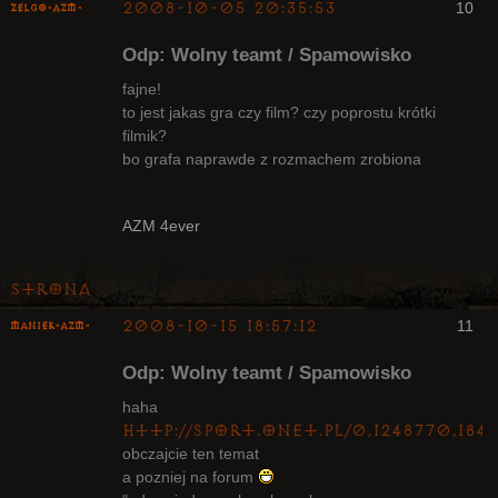
2008-10-05 20:35:53
10
ZelgO-AZM-
Odp: Wolny teamt / Spamowisko
fajne!
to jest jakas gra czy film? czy poprostu krótki
filmik?
Radny Klanu
bo grafa naprawde z rozmachem zrobiona
Nieaktywny
AZM 4ever
Strona
2008-10-15 18:57:12
11
Maniek-AZM-
Odp: Wolny teamt / Spamowisko
haha
http://sport.onet.pl/0,1248770,18
obczajcie ten temat
Arcykapłan
a pozniej na forum
Nieaktywny