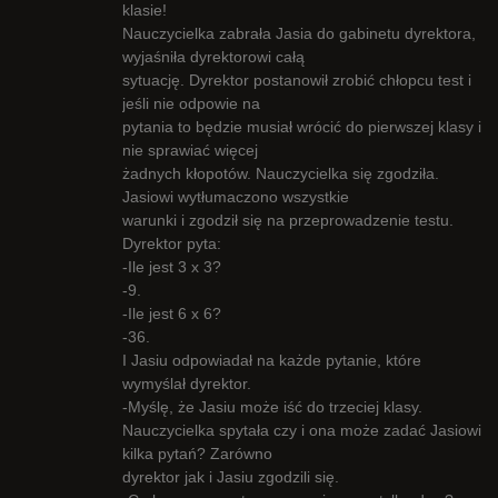
klasie!
Nauczycielka zabrała Jasia do gabinetu dyrektora,
wyjaśniła dyrektorowi całą
sytuację. Dyrektor postanowił zrobić chłopcu test i
jeśli nie odpowie na
pytania to będzie musiał wrócić do pierwszej klasy i
nie sprawiać więcej
żadnych kłopotów. Nauczycielka się zgodziła.
Jasiowi wytłumaczono wszystkie
warunki i zgodził się na przeprowadzenie testu.
Dyrektor pyta:
-Ile jest 3 x 3?
-9.
-Ile jest 6 x 6?
-36.
I Jasiu odpowiadał na każde pytanie, które
wymyślał dyrektor.
-Myślę, że Jasiu może iść do trzeciej klasy.
Nauczycielka spytała czy i ona może zadać Jasiowi
kilka pytań? Zarówno
dyrektor jak i Jasiu zgodzili się.