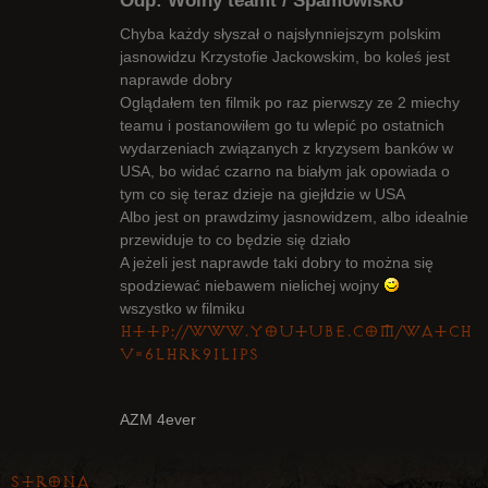
Odp: Wolny teamt / Spamowisko
Chyba każdy słyszał o najsłynniejszym polskim
jasnowidzu Krzystofie Jackowskim, bo koleś jest
naprawde dobry
Radny Klanu
Oglądałem ten filmik po raz pierwszy ze 2 miechy
Nieaktywny
teamu i postanowiłem go tu wlepić po ostatnich
wydarzeniach związanych z kryzysem banków w
USA, bo widać czarno na białym jak opowiada o
tym co się teraz dzieje na giejłdzie w USA
Albo jest on prawdzimy jasnowidzem, albo idealnie
przewiduje to co będzie się działo
A jeżeli jest naprawde taki dobry to można się
spodziewać niebawem nielichej wojny
wszystko w filmiku
http://www.youtube.com/watch?
v=6lhrK9iliPs
AZM 4ever
Strona