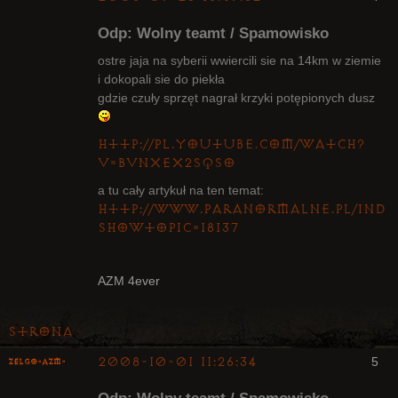
Odp: Wolny teamt / Spamowisko
ostre jaja na syberii wwiercili sie na 14km w ziemie
i dokopali sie do piekła
gdzie czuły sprzęt nagrał krzyki potępionych dusz
Radny Klanu
Nieaktywny
http://pl.youtube.com/watch?
v=bvnxeX2SQso
a tu cały artykuł na ten temat:
http://www.paranormalne.pl/inde
showtopic=18137
AZM 4ever
Strona
2008-10-01 11:26:34
5
ZelgO-AZM-