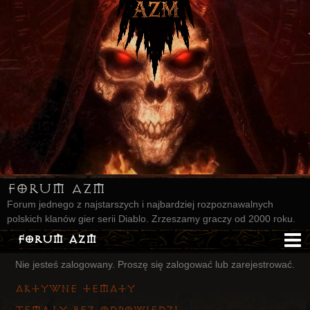
Forum AZM
Forum jednego z najstarszych i najbardziej rozpoznawalnych
polskich klanów gier serii Diablo. Zrzeszamy graczy od 2000 roku.
Forum AZM
Nie jesteś zalogowany.
Proszę się zalogować lub zarejestrować.
Strona AZM
Aktywne tematy
Główna