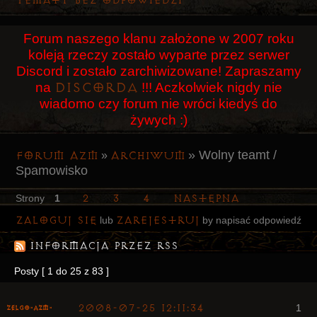
Tematy bez odpowiedzi
Użytkownicy
Forum naszego klanu założone w 2007 roku
Szukaj
koleją rzeczy zostało wyparte przez serwer
Rejestracja
Discord i zostało zarchiwizowane! Zapraszamy
Discorda
na
!!! Aczkolwiek nigdy nie
Logowanie
wiadomo czy forum nie wróci kiedyś do
żywych :)
»
Wolny teamt /
Forum AZM
Archiwum
»
Spamowisko
2
3
4
Następna
Strony
1
Zaloguj się
zarejestruj
lub
by napisać odpowiedź
Informacja przez RSS
Posty [ 1 do 25 z 83 ]
2008-07-25 12:11:34
1
ZelgO-AZM-