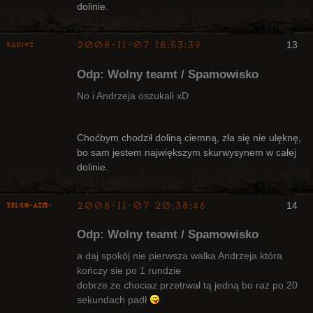
dolinie.
2008-11-07 18:53:39
13
Raditz
Odp: Wolny teamt / Spamowisko
No i Andrzeja oszukali xD
Bywalec
Choćbym chodził doliną ciemną, zła się nie ulęknę,
bo sam jestem największym skurwysynem w całej
Nieaktywny
dolinie.
2008-11-07 20:38:46
14
ZelgO-AZM-
Odp: Wolny teamt / Spamowisko
a daj spokój nie pierwsza walka Andrzeja która
kończy sie po 1 rundzie
dobrze że chociaz przetrwał tą jedną bo raz po 20
Radny Klanu
sekundach padł
Nieaktywny