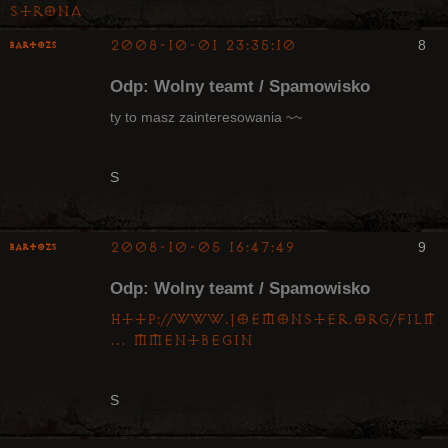
Strona
2008-10-01 23:35:10
8
bartozs
Kapłan
Odp: Wolny teamt / Spamowisko
Nieaktywny
ty to masz zainteresowania ~~
S
2008-10-05 16:47:49
9
bartozs
Kapłan
Odp: Wolny teamt / Spamowisko
Nieaktywny
http://www.joemonster.org/filmy
… mmentBegin
S