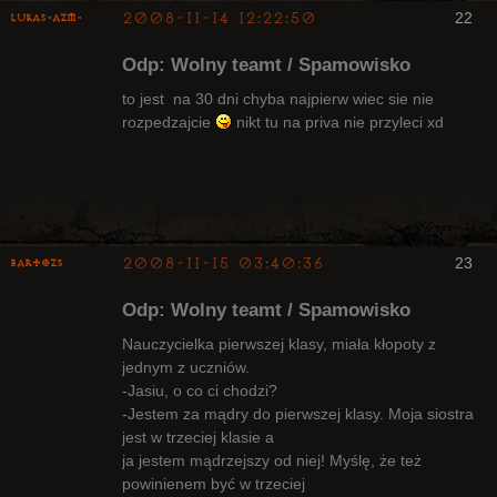
2008-11-14 12:22:50
22
lukas-azm-
Odp: Wolny teamt / Spamowisko
to jest na 30 dni chyba najpierw wiec sie nie
rozpedzajcie
nikt tu na priva nie przyleci xd
Arcykapłan,
były Radny
Klanu
Nieaktywny
2008-11-15 03:40:36
23
bartozs
Kapłan
Odp: Wolny teamt / Spamowisko
Nieaktywny
Nauczycielka pierwszej klasy, miała kłopoty z
jednym z uczniów.
-Jasiu, o co ci chodzi?
-Jestem za mądry do pierwszej klasy. Moja siostra
jest w trzeciej klasie a
ja jestem mądrzejszy od niej! Myślę, że też
powinienem być w trzeciej