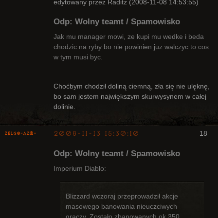
edytowany przez Raditz (2008-11-08 14:53:55)
Odp: Wolny teamt / Spamowisko
Jak mu manager mowi, ze kupi mu wedke i beda
chodzic na ryby bo nie powinien juz walczyc to cos
w tym musi byc.
Bywalec
Nieaktywny
Choćbym chodził doliną ciemną, zła się nie ulęknę,
bo sam jestem największym skurwysynem w całej
dolinie.
2008-11-13 15:30:10
18
ZelgO-AZM-
Odp: Wolny teamt / Spamowisko
Imperium Diablo:
Blizzard wczoraj przeprowadził akcje
Radny Klanu
masowego banowania nieuczciwych
Nieaktywny
graczy. Zostało zbanowanych ok 350