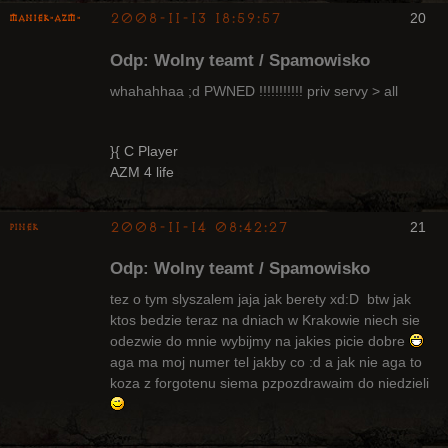
2008-11-13 18:59:57
20
Maniek-AZM-
Odp: Wolny teamt / Spamowisko
whahahhaa ;d PWNED !!!!!!!!!!! priv servy > all
Arcykapłan
}{ C Player
AZM 4 life
Nieaktywny
2008-11-14 08:42:27
21
pinek
Bywalec
Odp: Wolny teamt / Spamowisko
Nieaktywny
tez o tym slyszalem jaja jak berety xd:D btw jak
ktos bedzie teraz na dniach w Krakowie niech sie
odezwie do mnie wybijmy na jakies picie dobre
aga ma moj numer tel jakby co :d a jak nie aga to
koza z forgotenu siema pzpozdrawaim do niedzieli