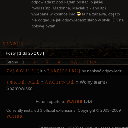
odpowiadasz pod kątem postaci o jakiej
myślisz(np. Madonna, Maciek z klanu itp)
wyjebane w kosmos imo
fajna zabawa, często
nie odgaduje jak odpowiadasz słabo w stylu IDK na
połowę pytań.
Strona
Posty [ 1 do 25 z 83 ]
2
3
4
Następna
Strony
1
Zaloguj się
zarejestruj
lub
by napisać odpowiedź
Forum AZM
Archiwum
»
»
Wolny teamt /
Spamowisko
PunBB
Forum oparte o:
1.4.6
Currently installed
3 official extensions
. Copyright © 2003–2009
PunBB
.