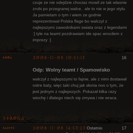
czuje ze nie odejdzie chociaz mowil ze tak wlasnie
zrobi po przegranej walce.. ale to nie w jego stylu.
Ja pamietam o tym i wiem ze godnie
reprezentowal Polska flage bo walczyl z
najlepszymi zawodnikami swiata oraz z legendami
:] tyle na teamt pozdrawiam ide spac wrocilem z
imprezy :]
2008-11-08 10:51:13
16
Roma
Bywalec
Odp: Wolny teamt / Spamowisko
Nieaktywny
walczył z najlepszymi to fajnie, ale z nimi dostawał
ostre baty, więc taki chuj jak słonia nos o tym, że
jest jednym z najlepszych. Pokazał kilka razy
wiochę i dlatego niech się zmywa i nie wraca.
Strona
2008-11-08 14:53:23
Ostatnio
17
Raditz