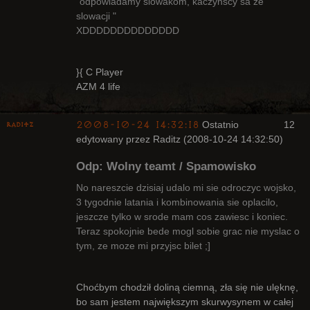
"odpowiadamy slowakom, kaczynscy sa ze
slowacji "
XDDDDDDDDDDDDDD
}{ C Player
AZM 4 life
2008-10-24 14:32:18
Ostatnio
12
Raditz
edytowany przez Raditz (2008-10-24 14:32:50)
Odp: Wolny teamt / Spamowisko
No nareszcie dzisiaj udalo mi sie odroczyc wojsko,
3 tygodnie latania i kombinowania sie oplacilo,
jeszcze tylko w srode mam cos zawiesc i koniec.
Bywalec
Teraz spokojnie bede mogl sobie grac nie myslac o
Nieaktywny
tym, ze moze mi przyjsc bilet ;]
Choćbym chodził doliną ciemną, zła się nie ulęknę,
bo sam jestem największym skurwysynem w całej