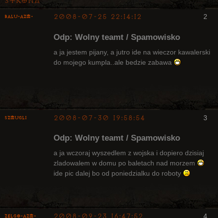
Strona
2008-07-25 22:14:12
2
Balu-AZM-
Odp: Wolny teamt / Spamowisko
a ja jestem pijany, a jutro ide na wieczor kawalerski
do mojego kumpla..ale bedzie zabawa
Upadły, były
Radny Klanu
Nieaktywny
2008-07-30 19:58:54
3
Szmugli
Upadły
Odp: Wolny teamt / Spamowisko
Nieaktywny
a ja wczoraj wyszedlem z wojska i dopiero dzisiaj
zladowalem w domu po baletach nad morzem
ide pic dalej bo od poniedzialku do roboty
2008-09-23 16:47:52
4
ZelgO-AZM-