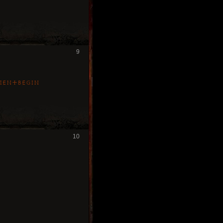
9
mentBegin
10