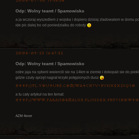
2008-07-30 19:58:54
Odp: Wolny teamt / Spamowisko
a ja wczoraj wyszedlem z wojska i dopiero dzisiaj zladowalem w domu 
ide pic dalej bo od poniedzialku do roboty
2008-09-23 16:47:52
Odp: Wolny teamt / Spamowisko
ostre jaja na syberii wwiercili sie na 14km w ziemie i dokopali sie do piek
gdzie czuły sprzęt nagrał krzyki potępionych dusz
http://pl.youtube.com/watch?v=bvnxeX2SQso
a tu cały artykuł na ten temat:
http://www.paranormalne.pl/index.php?showtop
AZM 4ever