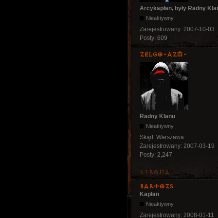
Arcykapłan, były Radny Kla
Nieaktywny
Zarejestrowany:
2007-10-03
Posty:
609
ZelgO-AZM-
Radny Klanu
Nieaktywny
Skąd:
Warszawa
Zarejestrowany:
2007-03-19
Posty:
2,247
Strona
bartozs
Kapłan
Nieaktywny
Zarejestrowany:
2008-01-11