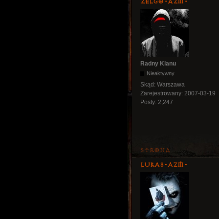
ZelgO-AZM-
Radny Klanu
Nieaktywny
Skąd:
Warszawa
Zarejestrowany:
2007-03-19
Posty:
2,247
Strona
lukas-azm-