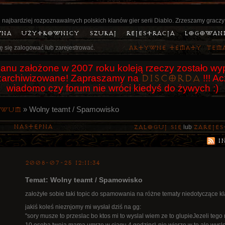
 najbardziej rozpoznawalnych polskich klanów gier serii Diablo. Zrzeszamy graczy
wna
Użytkownicy
Szukaj
Rejestracja
Logowan
ę się zalogować lub zarejestrować.
Aktywne tematy
Tem
anu założone w 2007 roku koleją rzeczy zostało wyp
Discorda
o zarchiwizowane! Zapraszamy na
!!! A
wiadomo czy forum nie wróci kiedyś do żywych :)
»
Wolny teamt / Spamowisko
iwum
Następna
Zaloguj się
lub
zarejes
I
2008-07-25 12:11:34
Temat: Wolny teamt / Spamowisko
założyłe sobie taki topic do spamowania na różne tematy niedotyczące kl
jakiś koleś nieznjomy mi wysłał dziś na gg:
"sory musze to przeslac bo ktos mi to wyslal wiem ze to glupieJezeli tego 