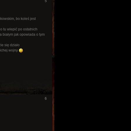
5
kowskim, bo koleś jest
o tu wlepić po ostatnich
 białym jak opowiada o tym
ie się działo
lichej wojny
6