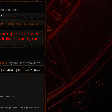
 od 2000 roku.
ie
aty bez odpowiedzi
arte przez serwer
czkolwiek nigdy nie
truj
by napisać odpowiedź
nformacja przez RSS
1
anu ani Gry
nie skopiujesz i nie przeslesz