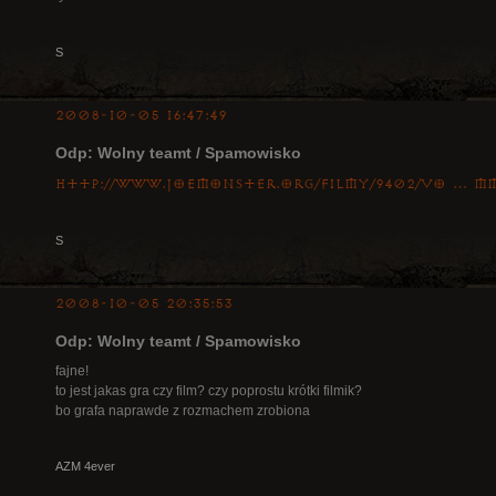
S
2008-10-05 16:47:49
Odp: Wolny teamt / Spamowisko
http://www.joemonster.org/filmy/9402/Vo … m
S
2008-10-05 20:35:53
Odp: Wolny teamt / Spamowisko
fajne!
to jest jakas gra czy film? czy poprostu krótki filmik?
bo grafa naprawde z rozmachem zrobiona
AZM 4ever