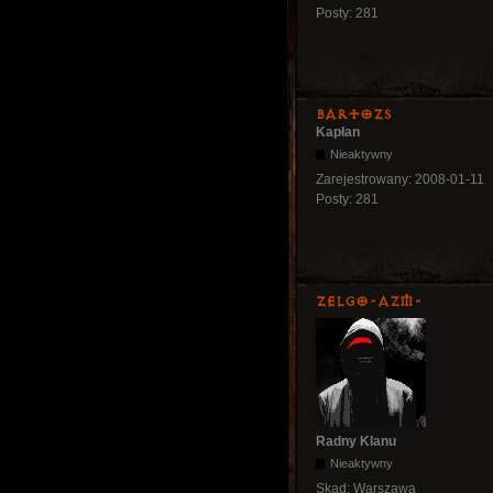
Posty:
281
bartozs
Kapłan
Nieaktywny
Zarejestrowany:
2008-01-11
Posty:
281
ZelgO-AZM-
Radny Klanu
Nieaktywny
Skąd:
Warszawa