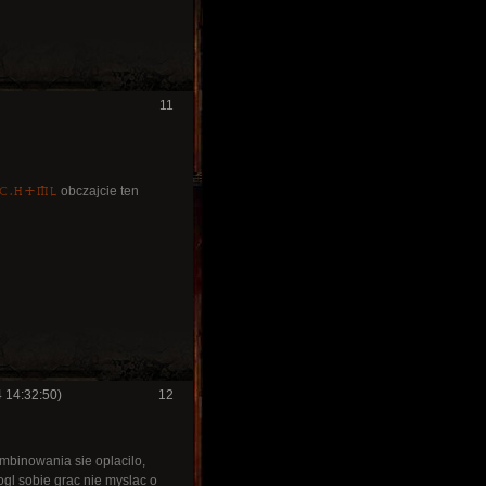
11
sc.html
obczajcie ten
 14:32:50)
12
ombinowania sie oplacilo,
gl sobie grac nie myslac o