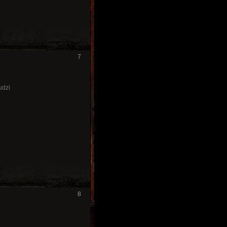
7
udzi
8