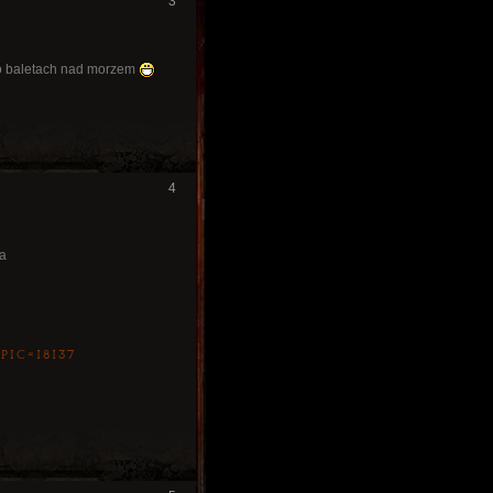
3
po baletach nad morzem
4
ła
ic=18137