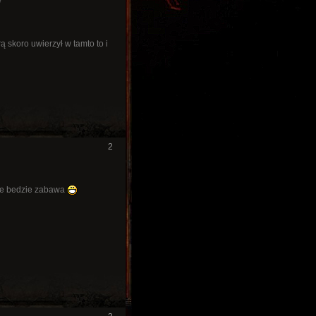
e"
ą skoro uwierzył w tamto to i
2
.ale bedzie zabawa