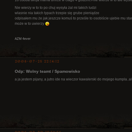
10 osoba twoja mama umrze w ciagu 4 godzinc\-nie wierze w to ale wysl
Nie wierzy w to to po chuj wysyła żal mi takich ludzi
wlasnie nia takich typach trzepie się grube pieniądze
odpisałem mu że jak jeszcze komuś to prześle to osobiście ujebie mu star
może w to uwierzy
AZM 4ever
2008-07-25 22:14:12
Odp: Wolny teamt / Spamowisko
a ja jestem pijany, a jutro ide na wieczor kawalerski do mojego kumpla.