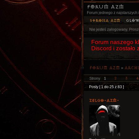
Forum AZM
Forum jednego z najstarszych i
Strona AZM
Głó
Nie jesteś zalogowany.
Prosz
Forum naszego kl
Discord i został
Forum AZM
»
Arch
2
3
4
Strony
1
Posty [ 1 do 25 z 83 ]
ZelgO-AZM-