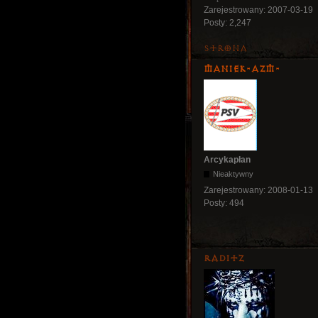
Zarejestrowany:
2007-03-19
Posty:
2,247
Strona
Maniek-AZM-
Arcykapłan
Nieaktywny
Zarejestrowany:
2008-01-13
Posty:
494
Raditz