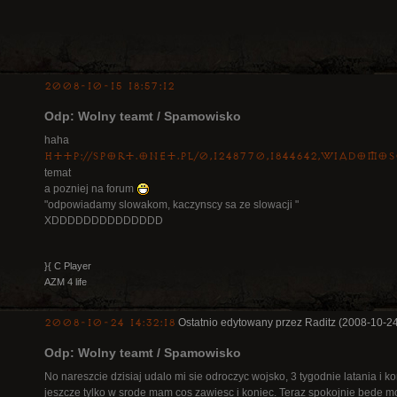
2008-10-15 18:57:12
Odp: Wolny teamt / Spamowisko
haha
http://sport.onet.pl/0,1248770,1844642,wiadomo
temat
a pozniej na forum
"odpowiadamy slowakom, kaczynscy sa ze slowacji "
XDDDDDDDDDDDDDD
}{ C Player
AZM 4 life
2008-10-24 14:32:18
Ostatnio edytowany przez Raditz (2008-10-24
Odp: Wolny teamt / Spamowisko
No nareszcie dzisiaj udalo mi sie odroczyc wojsko, 3 tygodnie latania i k
jeszcze tylko w srode mam cos zawiesc i koniec. Teraz spokojnie bede mo