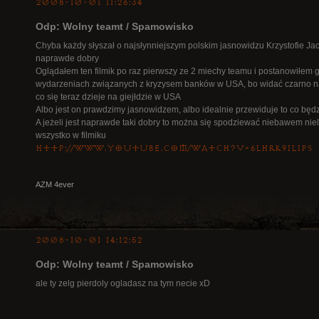
2008-10-01 11:26:34
Odp: Wolny teamt / Spamowisko
Chyba każdy słyszał o najsłynniejszym polskim jasnowidzu Krzystofie Jac
naprawde dobry
Oglądałem ten filmik po raz pierwszy ze 2 miechy teamu i postanowiłem g
wydarzeniach związanych z kryzysem banków w USA, bo widać czarno na
co się teraz dzieje na giejłdzie w USA
Albo jest on prawdzimy jasnowidzem, albo idealnie przewiduje to co będz
A jeżeli jest naprawde taki dobry to można się spodziewać niebawem nie
wszystko w filmiku
http://www.youtube.com/watch?v=6lhrK9iliPs
AZM 4ever
2008-10-01 14:12:52
Odp: Wolny teamt / Spamowisko
ale ty zelg pierdoly ogladasz na tym necie xD