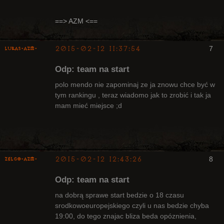
==> AZM <==
2015-02-12 11:37:54
7
lukas-azm-
Odp: team na start
polo mendo nie zapominaj ze ja znowu chce być w
tym rankingu , teraz wiadomo jak to zrobić i tak ja
mam mieć miejsce ;d
Arcykapłan,
były Radny
Klanu
Nieaktywny
2015-02-12 12:43:26
8
ZelgO-AZM-
Odp: team na start
na dobrą sprawe start bedzie o 18 czasu
srodkowoeuropejskiego czyli u nas bedzie chyba
19:00, do tego znajac bliza beda opóznienia,