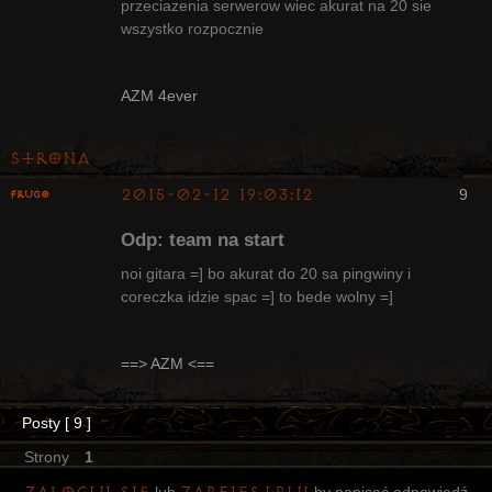
Radny Klanu
przeciazenia serwerow wiec akurat na 20 sie
Nieaktywny
wszystko rozpocznie
AZM 4ever
Strona
2015-02-12 19:03:12
9
Frugo
Odp: team na start
noi gitara =] bo akurat do 20 sa pingwiny i
coreczka idzie spac =] to bede wolny =]
Radny Klanu
Nieaktywny
==> AZM <==
Posty [ 9 ]
Strony
1
lub
by napisać odpowiedź