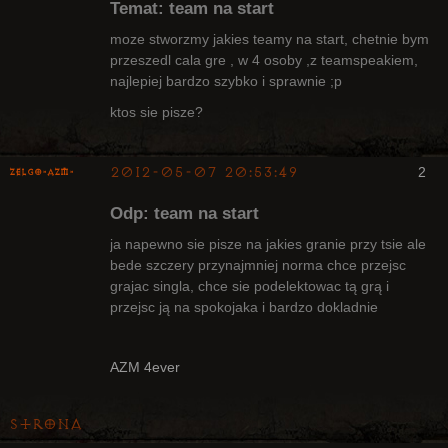
Temat: team na start
Klanu
Nieaktywny
moze stworzmy jakies teamy na start, chetnie bym
przeszedl cala gre , w 4 osoby ,z teamspeakiem,
najlepiej bardzo szybko i sprawnie ;p
ktos sie pisze?
2012-05-07 20:53:49
2
ZelgO-AZM-
Odp: team na start
ja napewno sie pisze na jakies granie przy tsie ale
bede szczery przynajmniej norma chce przejsc
grajac singla, chce sie podelektowac tą grą i
Radny Klanu
przejsc ją na spokojaka i bardzo dokladnie
Nieaktywny
AZM 4ever
Strona