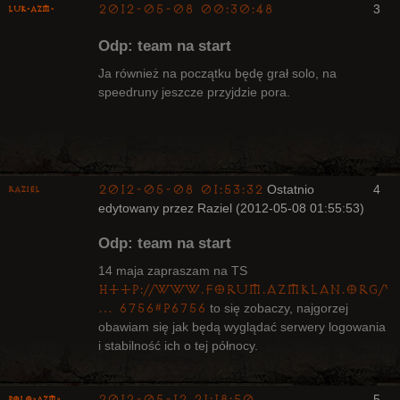
2012-05-08 00:30:48
3
luK-AZM-
Odp: team na start
Ja również na początku będę grał solo, na
speedruny jeszcze przyjdzie pora.
Kapłan
Nieaktywny
2012-05-08 01:53:32
Ostatnio
4
Raziel
edytowany przez Raziel (2012-05-08 01:55:53)
Odp: team na start
14 maja zapraszam na TS
http://www.forum.azmklan.org/v
… 6756#p6756
to się zobaczy, najgorzej
Bywalec
obawiam się jak będą wyglądać serwery logowania
Nieaktywny
i stabilność ich o tej północy.
2012-05-12 21:18:50
5
Polo-AZM-