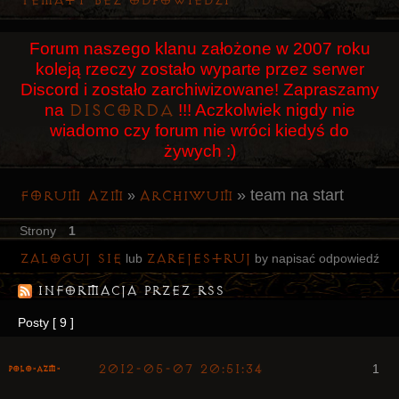
Tematy bez odpowiedzi
Użytkownicy
Forum naszego klanu założone w 2007 roku
Szukaj
koleją rzeczy zostało wyparte przez serwer
Rejestracja
Discord i zostało zarchiwizowane! Zapraszamy
Discorda
na
!!! Aczkolwiek nigdy nie
Logowanie
wiadomo czy forum nie wróci kiedyś do
żywych :)
»
team na start
Forum AZM
Archiwum
»
Strony
1
Zaloguj się
zarejestruj
lub
by napisać odpowiedź
Informacja przez RSS
Posty [ 9 ]
2012-05-07 20:51:34
1
Polo-AZM-
Arcykapłan
były Radny