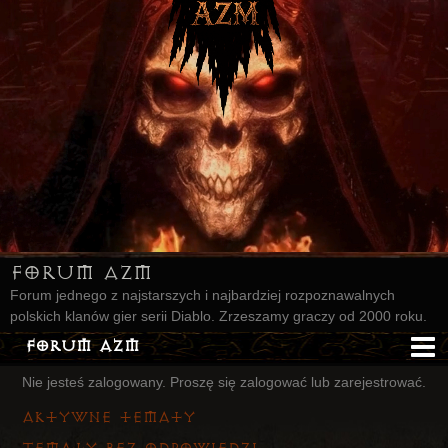
Forum AZM
Forum jednego z najstarszych i najbardziej rozpoznawalnych
polskich klanów gier serii Diablo. Zrzeszamy graczy od 2000 roku.
Forum AZM
Nie jesteś zalogowany.
Proszę się zalogować lub zarejestrować.
Strona AZM
Aktywne tematy
Główna