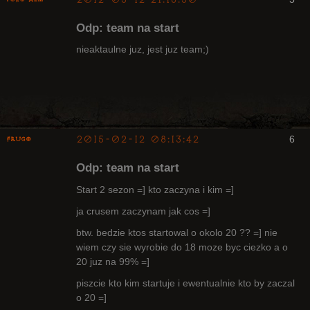
Arcykapłan
były Radny
Odp: team na start
Klanu
Nieaktywny
nieaktaulne juz, jest juz team;)
2015-02-12 08:13:42
6
Frugo
Odp: team na start
Start 2 sezon =] kto zaczyna i kim =]
ja crusem zaczynam jak cos =]
Radny Klanu
btw. bedzie ktos startowal o okolo 20 ?? =] nie
Nieaktywny
wiem czy sie wyrobie do 18 moze byc ciezko a o
20 juz na 99% =]
piszcie kto kim startuje i ewentualnie kto by zaczal
o 20 =]