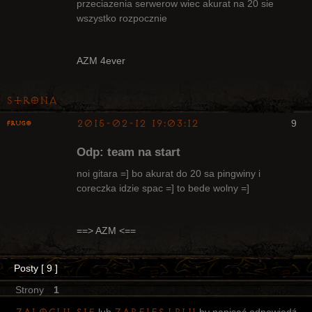
Radny Klanu
przeciazenia serwerow wiec akurat na 20 sie
Nieaktywny
wszystko rozpocznie
AZM 4ever
Strona
2015-02-12 19:03:12
9
Frugo
Odp: team na start
noi gitara =] bo akurat do 20 sa pingwiny i
coreczka idzie spac =] to bede wolny =]
Radny Klanu
Nieaktywny
==> AZM <==
Posty [ 9 ]
Strony
1
lub
by napisać odpowiedź