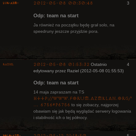
2012-05-08 00:30:48
3
luK-AZM-
Odp: team na start
Ja również na początku będę grał solo, na
speedruny jeszcze przyjdzie pora.
Kapłan
Nieaktywny
2012-05-08 01:53:32
Ostatnio
4
Raziel
edytowany przez Raziel (2012-05-08 01:55:53)
Odp: team na start
14 maja zapraszam na TS
http://www.forum.azmklan.org/v
… 6756#p6756
to się zobaczy, najgorzej
Bywalec
obawiam się jak będą wyglądać serwery logowania
Nieaktywny
i stabilność ich o tej północy.
2012-05-12 21:18:50
5
Polo-AZM-