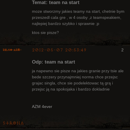
Temat: team na start
Klanu
Nieaktywny
moze stworzmy jakies teamy na start, chetnie bym
przeszedl cala gre , w 4 osoby ,z teamspeakiem,
najlepiej bardzo szybko i sprawnie ;p
ktos sie pisze?
2012-05-07 20:53:49
2
ZelgO-AZM-
Odp: team na start
ja napewno sie pisze na jakies granie przy tsie ale
bede szczery przynajmniej norma chce przejsc
grajac singla, chce sie podelektowac tą grą i
Radny Klanu
przejsc ją na spokojaka i bardzo dokladnie
Nieaktywny
AZM 4ever
Strona