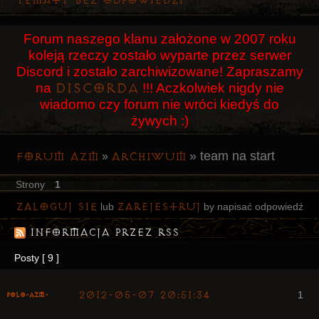
Tematy bez odpowiedzi
Użytkownicy
Forum naszego klanu założone w 2007 roku
Szukaj
koleją rzeczy zostało wyparte przez serwer
Rejestracja
Discord i zostało zarchiwizowane! Zapraszamy
Discorda
na
!!! Aczkolwiek nigdy nie
Logowanie
wiadomo czy forum nie wróci kiedyś do
żywych :)
»
team na start
Forum AZM
Archiwum
»
Strony
1
Zaloguj się
zarejestruj
lub
by napisać odpowiedź
Informacja przez RSS
Posty [ 9 ]
2012-05-07 20:51:34
1
Polo-AZM-
Arcykapłan
były Radny