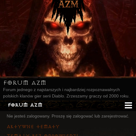
Forum AZM
Forum jednego z najstarszych i najbardziej rozpoznawalnych
polskich klanów gier serii Diablo. Zrzeszamy graczy od 2000 roku.
Forum AZM
Nie jesteś zalogowany.
Proszę się zalogować lub zarejestrować.
Strona AZM
Aktywne tematy
Główna