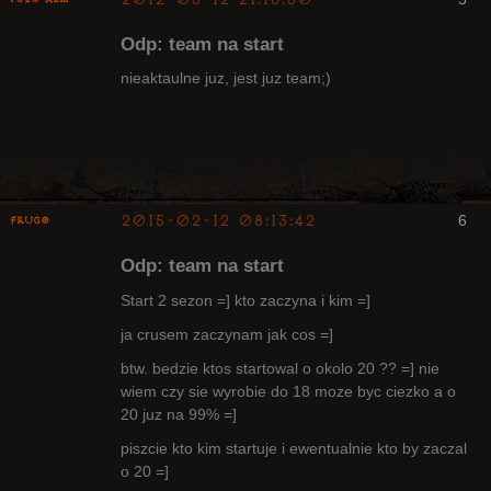
Arcykapłan
były Radny
Odp: team na start
Klanu
Nieaktywny
nieaktaulne juz, jest juz team;)
2015-02-12 08:13:42
6
Frugo
Odp: team na start
Start 2 sezon =] kto zaczyna i kim =]
ja crusem zaczynam jak cos =]
Radny Klanu
btw. bedzie ktos startowal o okolo 20 ?? =] nie
Nieaktywny
wiem czy sie wyrobie do 18 moze byc ciezko a o
20 juz na 99% =]
piszcie kto kim startuje i ewentualnie kto by zaczal
o 20 =]