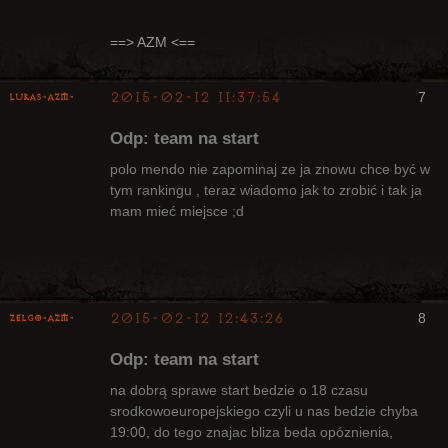
==> AZM <==
2015-02-12 11:37:54
7
lukas-azm-
Odp: team na start
polo mendo nie zapominaj ze ja znowu chce być w
tym rankingu , teraz wiadomo jak to zrobić i tak ja
mam mieć miejsce ;d
Arcykapłan,
były Radny
Klanu
Nieaktywny
2015-02-12 12:43:26
8
ZelgO-AZM-
Odp: team na start
na dobrą sprawe start bedzie o 18 czasu
srodkowoeuropejskiego czyli u nas bedzie chyba
19:00, do tego znajac bliza beda opóznienia,