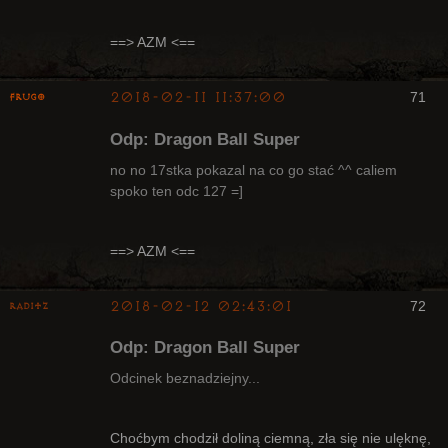
==> AZM <==
2018-02-11 11:37:00
71
Frugo
Odp: Dragon Ball Super
no no 17stka pokazal na co go stać ^^ caliem
spoko ten odc 127 =]
Radny Klanu
Nieaktywny
==> AZM <==
2018-02-12 02:43:01
72
Raditz
Odp: Dragon Ball Super
Odcinek beznadziejny...
Bywalec
Choćbym chodził doliną ciemną, zła się nie ulęknę,