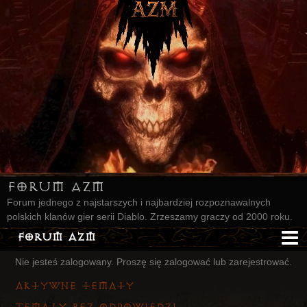
Forum AZM
Forum jednego z najstarszych i najbardziej rozpoznawalnych
polskich klanów gier serii Diablo. Zrzeszamy graczy od 2000 roku.
Forum AZM
Nie jesteś zalogowany.
Proszę się zalogować lub zarejestrować.
Strona AZM
Aktywne tematy
Główna