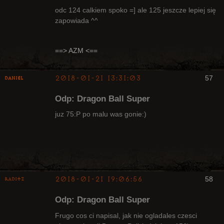
odc 124 calkiem spoko =] ale 125 jeszcze lepiej się
zapowiada ^^
Radny Klanu
Nieaktywny
==> AZM <==
2018-01-21 13:31:03
57
Daniel
Arcykapłan
Odp: Dragon Ball Super
Nieaktywny
juz 75:P po malu was gonie:)
2018-01-21 19:06:56
58
Raditz
Odp: Dragon Ball Super
Frugo cos ci napisal, jak nie ogladales czesci