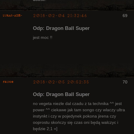
2018-02-04 21:32:46
69
lukas-azm-
Odp: Dragon Ball Super
jest moc !!
Arcykapłan,
były Radny
Klanu
Nieaktywny
2018-02-05 20:52:35
70
Frugo
Odp: Dragon Ball Super
no vegeta niezle dal czadu z ta technika ^^ jest
power ^^ ciekawe jak tam songo czy wlaczy ultra
instynkt i czy w pojedynek pokona jirena czy
Radny Klanu
ooprostu skończy się czas oni będą walczyc i
Nieaktywny
będzie 2;1 =]