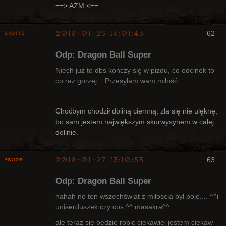
==> AZM <==
2018-01-25 16:01:43
62
Raditz
Odp: Dragon Ball Super
Niech już to dbs kończy się w pizdu, co odcinek to
co raz gorzej... Przesylam wam miłość...
Bywalec
Choćbym chodził doliną ciemną, zła się nie ulęknę,
Nieaktywny
bo sam jestem największym skurwysynem w całej
dolinie.
2018-01-27 13:10:55
63
Frugo
Odp: Dragon Ball Super
hahah no ten wszechświat z miloscia był poje.... ^^i
uniserduszek czy cos ^^ masakra^^
ale teraz się będzie robic ciekawiej jestem ciekaw
Radny Klanu