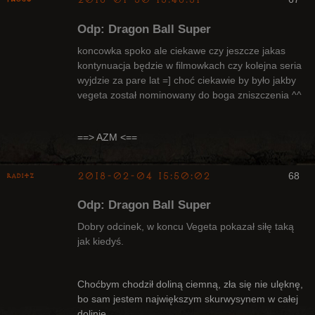
Odp: Dragon Ball Super
koncowka spoko ale ciekawe czy jeszcze jakas
kontynuacja będzie w filmowkach czy kolejna seria
wyjdzie za pare lat =] choć ciekawie by było jakby
Radny Klanu
vegeta został nominowany do boga zniszczenia ^^
Nieaktywny
==> AZM <==
2018-02-04 15:50:02
68
Raditz
Odp: Dragon Ball Super
Dobry odcinek, w koncu Vegeta pokazał siłę taką
jak kiedyś.
Bywalec
Choćbym chodził doliną ciemną, zła się nie ulęknę,
Nieaktywny
bo sam jestem największym skurwysynem w całej
dolinie.