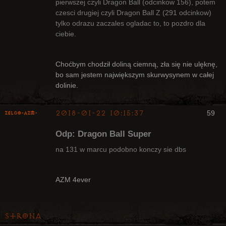
pierwszej czyli Dragon Ball (odcinkow 156), potem
czesci drugiej czyli Dragon Ball Z (291 odcinkow)
Bywalec
tylko odrazu zaczales ogladac to, to pozdro dla
Nieaktywny
ciebie.
Choćbym chodził doliną ciemną, zła się nie ulęknę,
bo sam jestem największym skurwysynem w całej
dolinie.
2018-01-22 10:15:37
59
ZelgO-AZM-
Odp: Dragon Ball Super
na 131 w marcu podobno konczy sie dbs
Radny Klanu
AZM 4ever
Nieaktywny
Strona