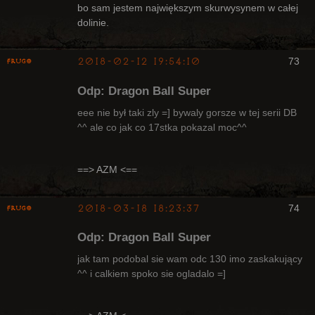
bo sam jestem największym skurwysynem w całej
Nieaktywny
dolinie.
2018-02-12 19:54:10
73
Frugo
Odp: Dragon Ball Super
eee nie był taki zly =] bywaly gorsze w tej serii DB
^^ ale co jak co 17stka pokazal moc^^
Radny Klanu
Nieaktywny
==> AZM <==
2018-03-18 18:23:37
74
Frugo
Odp: Dragon Ball Super
jak tam podobal sie wam odc 130 imo zaskakujący
^^ i calkiem spoko sie ogladalo =]
Radny Klanu
Nieaktywny