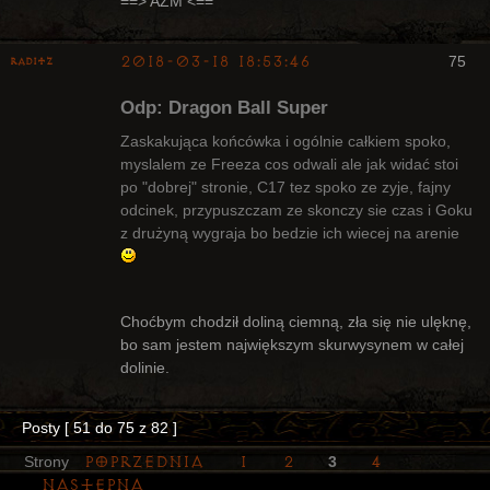
==> AZM <==
2018-03-18 18:53:46
75
Raditz
Odp: Dragon Ball Super
Zaskakująca końcówka i ogólnie całkiem spoko,
myslalem ze Freeza cos odwali ale jak widać stoi
po "dobrej" stronie, C17 tez spoko ze zyje, fajny
Bywalec
odcinek, przypuszczam ze skonczy sie czas i Goku
Nieaktywny
z drużyną wygraja bo bedzie ich wiecej na arenie
Choćbym chodził doliną ciemną, zła się nie ulęknę,
bo sam jestem największym skurwysynem w całej
dolinie.
Posty [ 51 do 75 z 82 ]
Poprzednia
1
2
4
Strony
3
Następna