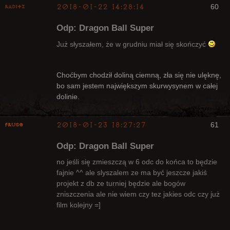
2018-01-22 14:28:14
60
Raditz
Odp: Dragon Ball Super
Już słyszałem, że w grudniu miał się skończyć
Bywalec
Choćbym chodził doliną ciemną, zła się nie ulęknę,
bo sam jestem największym skurwysynem w całej
Nieaktywny
dolinie.
2018-01-23 18:27:27
61
Frugo
Odp: Dragon Ball Super
no jeśli się zmieszczą w 6 odc do końca to będzie
fajnie ^^ ale slyszalem ze ma być jeszcze jakiś
projekt z db ze turniej będzie ale bogów
Radny Klanu
zniszczenia ale nie wiem czy tez jakies odc czy już
Nieaktywny
film kolejny =]