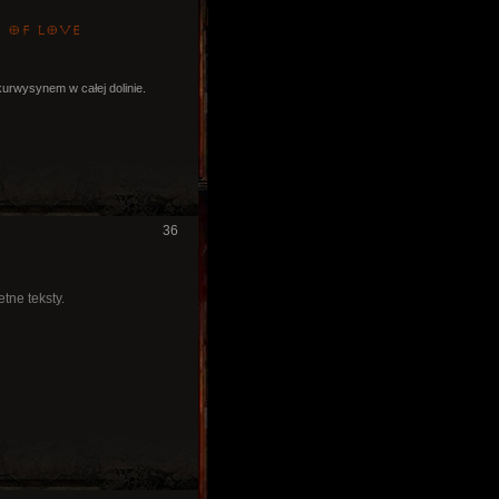
h_of_love
kurwysynem w całej dolinie.
36
tne teksty.