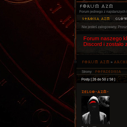
Forum AZM
Forum jednego z najstarszych i
Strona AZM
Głó
Nie jesteś zalogowany.
Prosz
Forum naszego kl
Discord i został
Forum AZM
»
Arch
Poprzednia
Strony
Posty [ 26 do 50 z 58 ]
ZelgO-AZM-