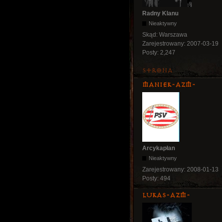
Radny Klanu
Nieaktywny
Skąd:
Warszawa
Zarejestrowany:
2007-03-19
Posty:
2,247
Strona
Maniek-AZM-
Arcykapłan
Nieaktywny
Zarejestrowany:
2008-01-13
Posty:
494
lukas-azm-