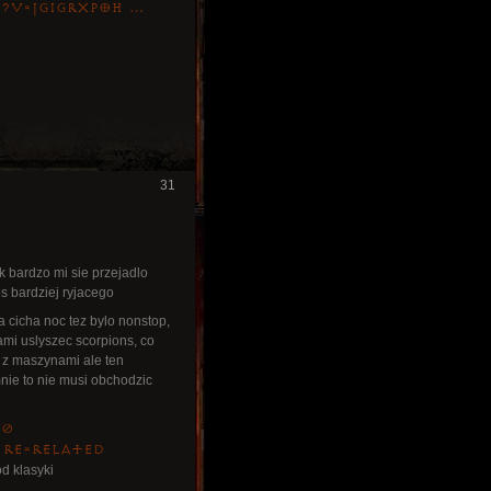
h?v=JgiGrXpOh …
31
ak bardzo mi sie przejadlo
os bardziej ryjacego
 cicha noc tez bylo nonstop,
ami uslyszec scorpions, co
wa z maszynami ale ten
mnie to nie musi obchodzic
T0
 re=related
d klasyki