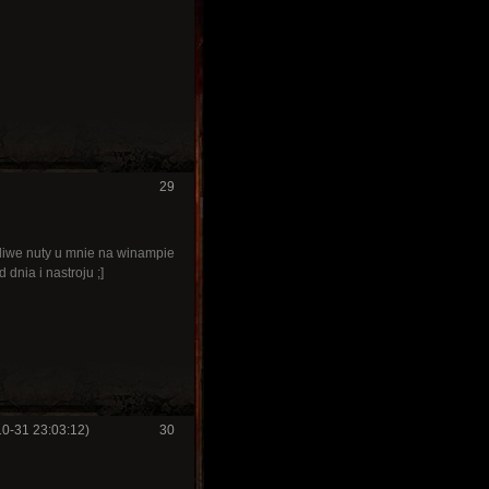
29
ytliwe nuty u mnie na winampie
 dnia i nastroju ;]
10-31 23:03:12)
30