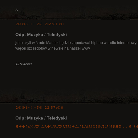
S
2008-11-05 00:51:01
Odp: Muzyka / Teledyski
jutro czyli w środe Maniek będzie zapodawał hiphop w radiu internetowy
więcej szczegółów w newsie na naszej www
AZM 4ever
2008-11-30 22:57:08
Odp: Muzyka / Teledyski
http://kwiartur.wrzuta.pl/audio/1u1eRH3 … e_