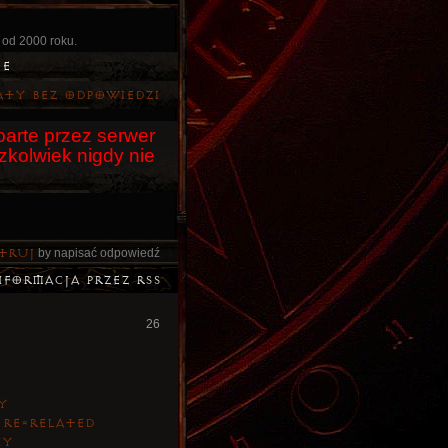
 od 2000 roku.
ie
aty bez odpowiedzi
arte przez serwer
czkolwiek nigdy nie
truj
by napisać odpowiedź
nformacja przez RSS
26
Y
 re=related
NY