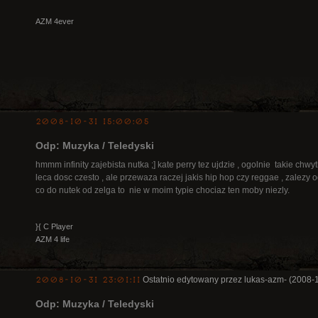
AZM 4ever
2008-10-31 15:00:05
Odp: Muzyka / Teledyski
hmmm infinity zajebista nutka ;] kate perry tez ujdzie , ogolnie takie chw
leca dosc czesto , ale przewaza raczej jakis hip hop czy reggae , zalezy od
co do nutek od zelga to nie w moim typie chociaz ten moby niezly.
}{ C Player
AZM 4 life
2008-10-31 23:01:11
Ostatnio edytowany przez lukas-azm- (2008-
Odp: Muzyka / Teledyski