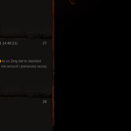
1 14:40:21)
27
te co Zelg dał to standart
 nie wrzucił i pierwszej raczej
28