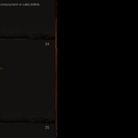
kurwysynem w całej dolinie.
34
4
35