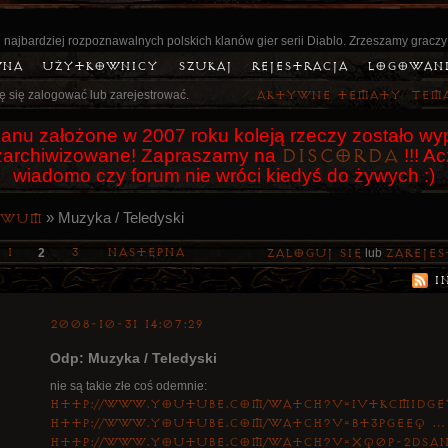
 najbardziej rozpoznawalnych polskich klanów gier serii Diablo. Zrzeszamy graczy
wna
Użytkownicy
Szukaj
Rejestracja
Logowan
ę się zalogować lub zarejestrować.
Aktywne tematy
Tem
anu założone w 2007 roku koleją rzeczy zostało wyp
Discorda
o zarchiwizowane! Zapraszamy na
!!! A
wiadomo czy forum nie wróci kiedyś do żywych :)
»
Muzyka / Teledyski
iwum
1
3
Następna
2
Zaloguj się
lub
zarejes
I
2008-10-31 14:07:29
Odp: Muzyka / Teledyski
nie są takie złe coś odemnie:
http://www.youtube.com/watch?v=ivtKcM1DGe
http://www.youtube.com/watch?v=Bt3pGeEq …
http://www.youtube.com/watch?v=XQ0P-2DsA