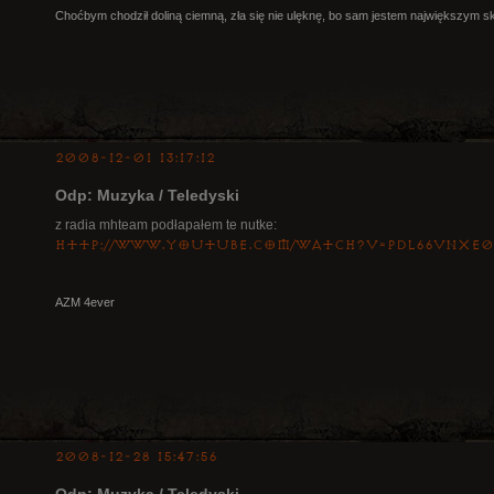
Choćbym chodził doliną ciemną, zła się nie ulęknę, bo sam jestem największym s
2008-12-01 13:17:12
Odp: Muzyka / Teledyski
z radia mhteam podłapałem te nutke:
http://www.youtube.com/watch?v=PDL66vnxE0
AZM 4ever
2008-12-28 15:47:56
Odp: Muzyka / Teledyski