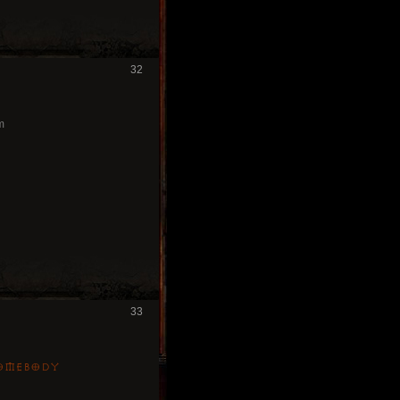
32
m
33
somebody