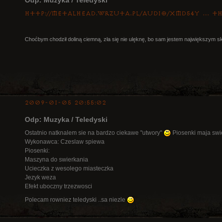
http://metalhead.wrzuta.pl/audio/xMd54Y … t
Choćbym chodził doliną ciemną, zła się nie ulęknę, bo sam jestem największym s
2009-01-05 20:55:02
Odp: Muzyka / Teledyski
Ostatnio natknalem sie na bardzo ciekawe "utwory"
Piosenki maja swie
Wykonawca: Czeslaw spiewa
Piosenki:
Maszyna do swierkania
Ucieczka z wesolego miasteczka
Jezyk weza
Efekt uboczny trzezwosci
Polecam rowniez teledyski ..sa niezle