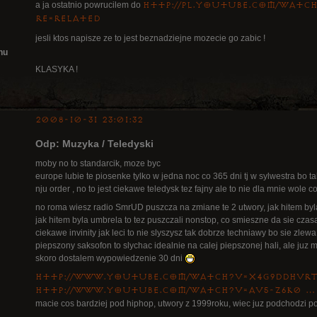
a ja ostatnio powrucilem do
http://pl.youtube.com/watc
re=related
jesli ktos napisze ze to jest beznadziejne mozecie go zabic !
nu
KLASYKA !
2008-10-31 23:01:32
Odp: Muzyka / Teledyski
moby no to standarcik, moze byc
europe lubie te piosenke tylko w jedna noc co 365 dni tj w sylwestra bo t
nju order , no to jest ciekawe teledysk tez fajny ale to nie dla mnie wole c
no roma wiesz radio SmrUD puszcza na zmiane te 2 utwory, jak hitem byla
jak hitem byla umbrela to tez puszczali nonstop, co smieszne da sie czas
ciekawe invinity jak leci to nie slyszysz tak dobrze techniawy bo sie zle
piepszony saksofon to slychac idealnie na calej piepszonej hali, ale juz 
skoro dostalem wypowiedzenie 30 dni
http://www.youtube.com/watch?v=X4g9DdHvR
http://www.youtube.com/watch?v=aV5-Z6K0 …
macie cos bardziej pod hiphop, utwory z 1999roku, wiec juz podchodzi po