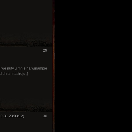
29
ytliwe nuty u mnie na winampie
 dnia i nastroju ;]
10-31 23:03:12)
30