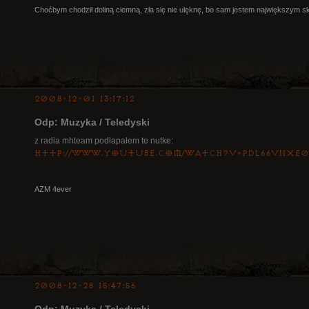
Choćbym chodził doliną ciemną, zła się nie ulęknę, bo sam jestem największym s
2008-12-01 13:17:12
Odp: Muzyka / Teledyski
z radia mhteam podłapałem te nutke:
http://www.youtube.com/watch?v=PDL66vnxE0
AZM 4ever
2008-12-28 15:47:56
Odp: Muzyka / Teledyski