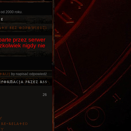
 od 2000 roku.
ie
aty bez odpowiedzi
arte przez serwer
czkolwiek nigdy nie
truj
by napisać odpowiedź
nformacja przez RSS
26
Y
 re=related
NY