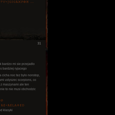
h?v=JgiGrXpOh …
31
ak bardzo mi sie przejadlo
os bardziej ryjacego
 cicha noc tez bylo nonstop,
ami uslyszec scorpions, co
wa z maszynami ale ten
mnie to nie musi obchodzic
T0
 re=related
d klasyki