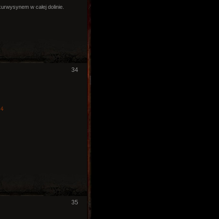
kurwysynem w całej dolinie.
34
4
35