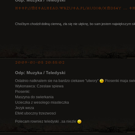
http://metalhead.wrzuta.pl/audio/xMd54Y … t
Choćbym chodził doliną ciemną, zła się nie ulęknę, bo sam jestem największym s
2009-01-05 20:55:02
Odp: Muzyka / Teledyski
Ostatnio natknalem sie na bardzo ciekawe "utwory"
Piosenki maja swie
Wykonawca: Czeslaw spiewa
Piosenki:
Maszyna do swierkania
Ucieczka z wesolego miasteczka
Jezyk weza
Efekt uboczny trzezwosci
Polecam rowniez teledyski ..sa niezle