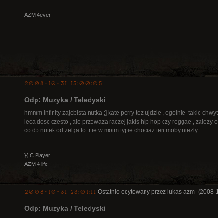
AZM 4ever
2008-10-31 15:00:05
Odp: Muzyka / Teledyski
hmmm infinity zajebista nutka ;] kate perry tez ujdzie , ogolnie takie chw
leca dosc czesto , ale przewaza raczej jakis hip hop czy reggae , zalezy od
co do nutek od zelga to nie w moim typie chociaz ten moby niezly.
}{ C Player
AZM 4 life
2008-10-31 23:01:11
Ostatnio edytowany przez lukas-azm- (2008-
Odp: Muzyka / Teledyski