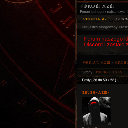
Forum AZM
Forum jednego z najstarszych i
Strona AZM
Głó
Nie jesteś zalogowany.
Prosz
Forum naszego kl
Discord i został
Forum AZM
»
Arch
Poprzednia
Strony
Posty [ 26 do 50 z 58 ]
ZelgO-AZM-