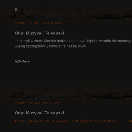
S
2008-11-05 00:51:01
Odp: Muzyka / Teledyski
jutro czyli w środe Maniek będzie zapodawał hiphop w radiu internetowy
więcej szczegółów w newsie na naszej www
AZM 4ever
2008-11-30 22:57:08
Odp: Muzyka / Teledyski
http://kwiartur.wrzuta.pl/audio/1u1eRH3 … e_