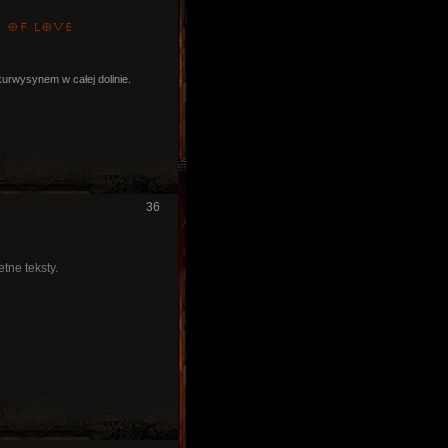
h_of_love
kurwysynem w całej dolinie.
36
tne teksty.