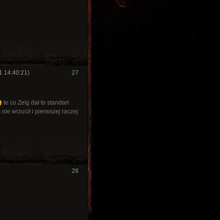
1 14:40:21)
27
te co Zelg dał to standart
 nie wrzucił i pierwszej raczej
28