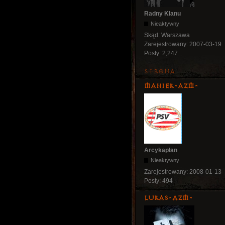
Radny Klanu
Nieaktywny
Skąd:
Warszawa
Zarejestrowany:
2007-03-19
Posty:
2,247
Strona
Maniek-AZM-
Arcykapłan
Nieaktywny
Zarejestrowany:
2008-01-13
Posty:
494
lukas-azm-