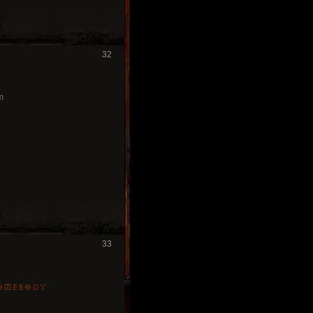
32
m
33
somebody