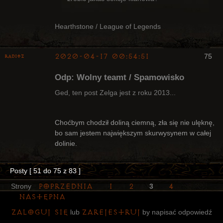
Hearthstone / League of Legends
2020-04-17 00:54:51
75
Raditz
Odp: Wolny teamt / Spamowisko
Ged, ten post Zelga jest z roku 2013...
Bywalec
Choćbym chodził doliną ciemną, zła się nie ulęknę,
bo sam jestem największym skurwysynem w całej
Nieaktywny
dolinie.
Posty [ 51 do 75 z 83 ]
Poprzednia
1
2
4
Strony
3
Następna
Zaloguj się
zarejestruj
lub
by napisać odpowiedź