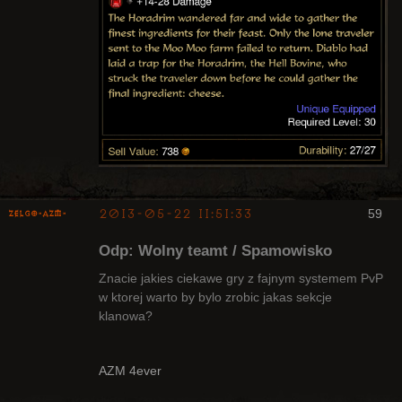
2013-05-22 11:51:33
59
ZelgO-AZM-
Odp: Wolny teamt / Spamowisko
Znacie jakies ciekawe gry z fajnym systemem PvP
w ktorej warto by bylo zrobic jakas sekcje
klanowa?
Radny Klanu
Nieaktywny
AZM 4ever