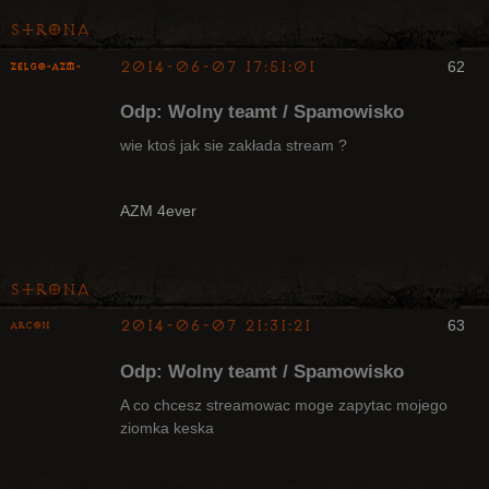
Strona
2014-06-07 17:51:01
62
ZelgO-AZM-
Odp: Wolny teamt / Spamowisko
wie ktoś jak sie zakłada stream ?
Radny Klanu
AZM 4ever
Nieaktywny
Strona
2014-06-07 21:31:21
63
Arcon
Bywalec
Odp: Wolny teamt / Spamowisko
Nieaktywny
A co chcesz streamowac moge zapytac mojego
ziomka keska