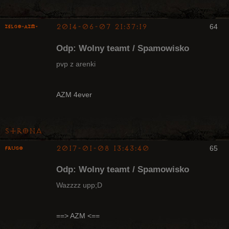
2014-06-07 21:37:19
64
ZelgO-AZM-
Odp: Wolny teamt / Spamowisko
pvp z arenki
Radny Klanu
AZM 4ever
Nieaktywny
Strona
2017-01-08 13:43:40
65
Frugo
Odp: Wolny teamt / Spamowisko
Wazzzz upp;D
Radny Klanu
==> AZM <==
Nieaktywny