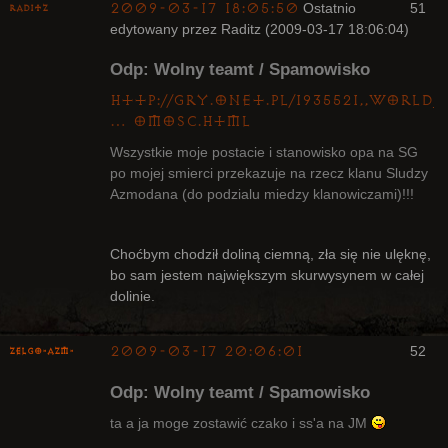
2009-03-17 18:05:50
Ostatnio
51
Raditz
edytowany przez Raditz (2009-03-17 18:06:04)
Odp: Wolny teamt / Spamowisko
http://gry.onet.pl/1935521,,world
… omosc.html
Wszystkie moje postacie i stanowisko opa na SG
Bywalec
po mojej smierci przekazuje na rzecz klanu Sludzy
Nieaktywny
Azmodana (do podzialu miedzy klanowiczami)!!!
Choćbym chodził doliną ciemną, zła się nie ulęknę,
bo sam jestem największym skurwysynem w całej
dolinie.
2009-03-17 20:06:01
52
ZelgO-AZM-
Odp: Wolny teamt / Spamowisko
ta a ja moge zostawić czako i ss'a na JM