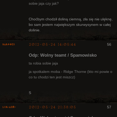
sobie jaja czy jak?
Bywalec
Choćbym chodził doliną ciemną, zła się nie ulęknę,
Nieaktywny
bo sam jestem największym skurwysynem w całej
dolinie.
2012-05-24 14:05:44
56
bartozs
Kapłan
Odp: Wolny teamt / Spamowisko
Nieaktywny
ta robia sobie jaja
ja spotkalem moba - Ridge Thorne (kto mi powie o
co tu chodzi ten jest miszcz)
S
2012-05-24 21:38:05
57
luK-AZM-