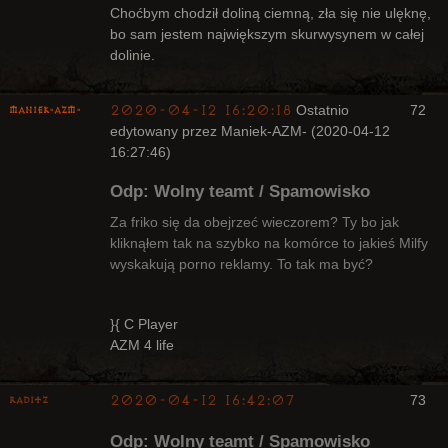
Nieaktywny
Choćbym chodził doliną ciemną, zła się nie ulęknę,
bo sam jestem największym skurwysynem w całej
dolinie.
2020-04-12 16:20:18
Ostatnio
72
Maniek-AZM-
edytowany przez Maniek-AZM- (2020-04-12
16:27:46)
Odp: Wolny teamt / Spamowisko
Za friko się da obejrzeć wieczorem? Ty bo jak
kliknąłem tak na szybko na komórce to jakieś Milfy
wyskakują porno reklamy. To tak ma być?
Arcykapłan
Nieaktywny
}{ C Player
AZM 4 life
2020-04-12 16:42:07
73
Raditz
Odp: Wolny teamt / Spamowisko