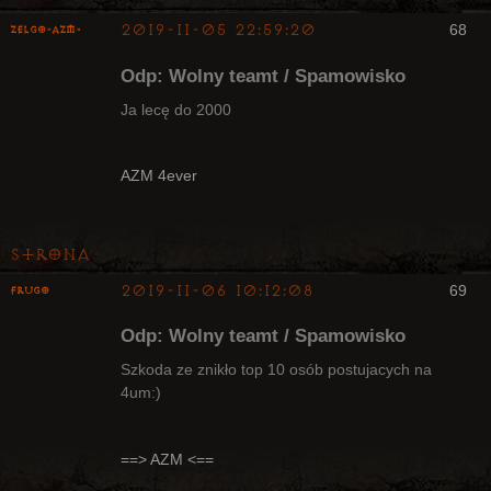
2019-11-05 22:59:20
68
ZelgO-AZM-
Odp: Wolny teamt / Spamowisko
Ja lecę do 2000
Radny Klanu
AZM 4ever
Nieaktywny
Strona
2019-11-06 10:12:08
69
Frugo
Odp: Wolny teamt / Spamowisko
Szkoda ze znikło top 10 osób postujacych na
4um:)
Radny Klanu
Nieaktywny
==> AZM <==