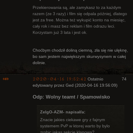
Przekierowania są, ale zamykasz to za każdym
razem (ze 3 razy) i film się odpala później, dlatego
jest za free. Można też wykupić konto na miesiąc,
Bywalec
cały rok i masz bez reklam i film odrazu leci.
Nieaktywny
Korzystam już 3 lata i jest ok.
Choćbym chodził doliną ciemną, zła się nie ulęknę,
bo sam jestem największym skurwysynem w całej
dolinie.
2020-04-16 19:52:42
Ostatnio
74
Ged
edytowany przez Ged (2020-04-16 19:56:09)
Odp: Wolny teamt / Spamowisko
ZelgO-AZM- napisał/a:
Znacie jakies ciekawe gry z fajnym
Kapłan
systemem PvP w ktorej warto by bylo
Nieaktywny
zrobic jakas sekcje klanowa?