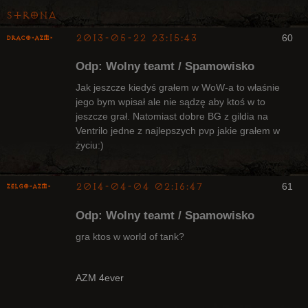
Strona
2013-05-22 23:15:43
60
Draco-AZM-
Arcykapłan
Odp: Wolny teamt / Spamowisko
Nieaktywny
Jak jeszcze kiedyś grałem w WoW-a to właśnie
jego bym wpisał ale nie sądzę aby ktoś w to
jeszcze grał. Natomiast dobre BG z gildia na
Ventrilo jedne z najlepszych pvp jakie grałem w
życiu:)
2014-04-04 02:16:47
61
ZelgO-AZM-
Odp: Wolny teamt / Spamowisko
gra ktos w world of tank?
Radny Klanu
AZM 4ever
Nieaktywny