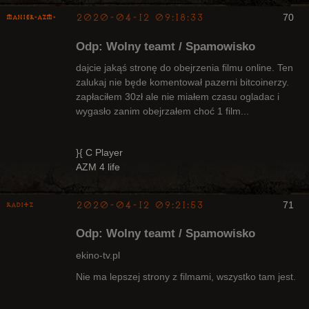
2020-04-12 09:18:33
70
Maniek-AZM-
Odp: Wolny teamt / Spamowisko
dajcie jakąś stronę do obejrzenia filmu online. Ten
zalukaj nie będe komentował pazerni bitcoinerzy.
zapłaciłem 30zł ale nie miałem czasu ogladac i
Arcykapłan
wygasło zanim obejrzałem choć 1 film...
Nieaktywny
}{ C Player
AZM 4 life
2020-04-12 09:21:53
71
Raditz
Odp: Wolny teamt / Spamowisko
ekino-tv.pl
Nie ma lepszej strony z filmami, wszystko tam jest.
Bywalec