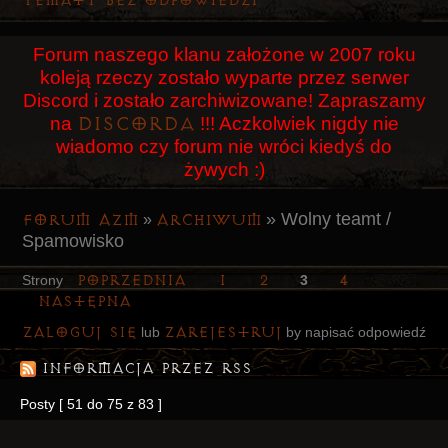
Tematy bez odpowiedzi
Użytkownicy
Forum naszego klanu założone w 2007 roku
Szukaj
koleją rzeczy zostało wyparte przez serwer
Rejestracja
Discord i zostało zarchiwizowane! Zapraszamy
Discorda
na
!!! Aczkolwiek nigdy nie
Logowanie
wiadomo czy forum nie wróci kiedyś do
żywych :)
»
Wolny teamt /
Forum AZM
Archiwum
»
Spamowisko
Poprzednia
1
2
4
Strony
3
Następna
Zaloguj się
zarejestruj
lub
by napisać odpowiedź
Informacja przez RSS
Posty [ 51 do 75 z 83 ]