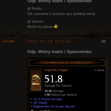
Odp: Wolny teamt / Spamowisko
@ Raditz
Tak, pierwsze 2 screeny są z polskiej wersji.
Kapłan
@ bartozs
Nieaktywny
Moda na sukces
2012-05-28 23:18:42
58
luK-AZM-
Odp: Wolny teamt / Spamowisko
Kapłan
Nieaktywny