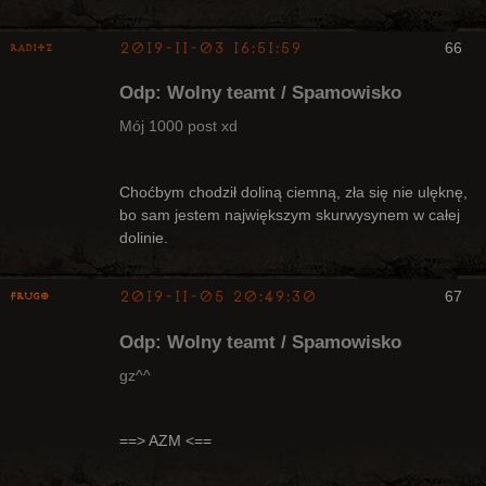
2019-11-03 16:51:59
66
Raditz
Odp: Wolny teamt / Spamowisko
Mój 1000 post xd
Bywalec
Choćbym chodził doliną ciemną, zła się nie ulęknę,
bo sam jestem największym skurwysynem w całej
Nieaktywny
dolinie.
2019-11-05 20:49:30
67
Frugo
Odp: Wolny teamt / Spamowisko
gz^^
Radny Klanu
==> AZM <==
Nieaktywny