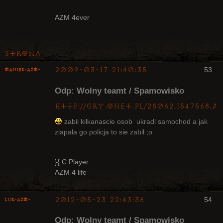
Radny Klanu
AZM 4ever
Nieaktywny
Strona
2009-03-17 21:40:35
53
Maniek-AZM-
Odp: Wolny teamt / Spamowisko
http://gry.onet.pl/28062,1547568,
zabil kilkanascie osob ukradl samochod a jak
zlapala go policja to sie zabil ;o
Arcykapłan
Nieaktywny
}{ C Player
AZM 4 life
2012-05-23 22:43:36
54
luK-AZM-
Odp: Wolny teamt / Spamowisko