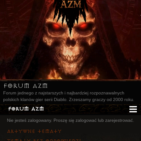
Forum AZM
Forum jednego z najstarszych i najbardziej rozpoznawalnych
polskich klanów gier serii Diablo. Zrzeszamy graczy od 2000 roku.
Forum AZM
Nie jesteś zalogowany.
Proszę się zalogować lub zarejestrować.
Strona AZM
Aktywne tematy
Główna