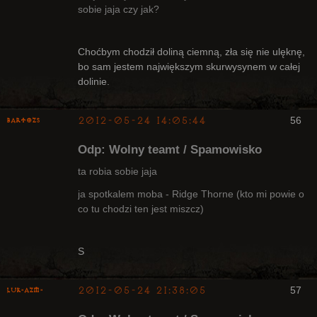
sobie jaja czy jak?
Bywalec
Choćbym chodził doliną ciemną, zła się nie ulęknę,
Nieaktywny
bo sam jestem największym skurwysynem w całej
dolinie.
2012-05-24 14:05:44
56
bartozs
Kapłan
Odp: Wolny teamt / Spamowisko
Nieaktywny
ta robia sobie jaja
ja spotkalem moba - Ridge Thorne (kto mi powie o
co tu chodzi ten jest miszcz)
S
2012-05-24 21:38:05
57
luK-AZM-