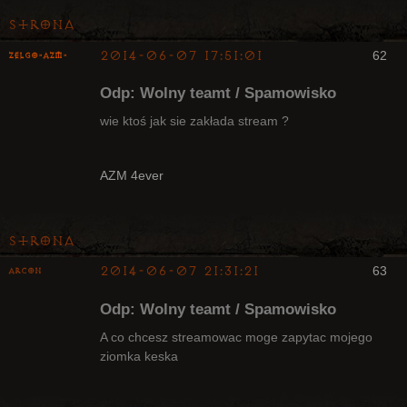
Strona
2014-06-07 17:51:01
62
ZelgO-AZM-
Odp: Wolny teamt / Spamowisko
wie ktoś jak sie zakłada stream ?
Radny Klanu
AZM 4ever
Nieaktywny
Strona
2014-06-07 21:31:21
63
Arcon
Bywalec
Odp: Wolny teamt / Spamowisko
Nieaktywny
A co chcesz streamowac moge zapytac mojego
ziomka keska