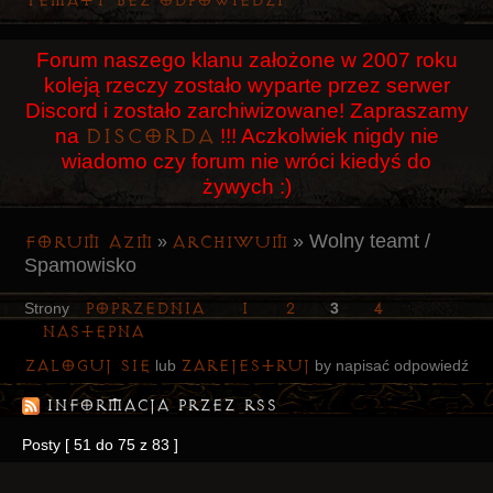
Tematy bez odpowiedzi
Użytkownicy
Forum naszego klanu założone w 2007 roku
Szukaj
koleją rzeczy zostało wyparte przez serwer
Rejestracja
Discord i zostało zarchiwizowane! Zapraszamy
Discorda
na
!!! Aczkolwiek nigdy nie
Logowanie
wiadomo czy forum nie wróci kiedyś do
żywych :)
»
Wolny teamt /
Forum AZM
Archiwum
»
Spamowisko
Poprzednia
1
2
4
Strony
3
Następna
Zaloguj się
zarejestruj
lub
by napisać odpowiedź
Informacja przez RSS
Posty [ 51 do 75 z 83 ]