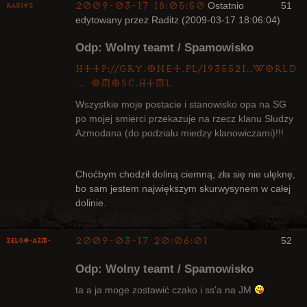
2009-03-17 18:05:50
Ostatnio
51
Raditz
edytowany przez Raditz (2009-03-17 18:06:04)
Odp: Wolny teamt / Spamowisko
http://gry.onet.pl/1935521,,world
… omosc.html
Wszystkie moje postacie i stanowisko opa na SG
Bywalec
po mojej smierci przekazuje na rzecz klanu Sludzy
Nieaktywny
Azmodana (do podzialu miedzy klanowiczami)!!!
Choćbym chodził doliną ciemną, zła się nie ulęknę,
bo sam jestem największym skurwysynem w całej
dolinie.
2009-03-17 20:06:01
52
ZelgO-AZM-
Odp: Wolny teamt / Spamowisko
ta a ja moge zostawić czako i ss'a na JM