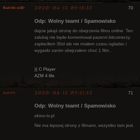
2020-04-12 09:18:33
70
Maniek-AZM-
Odp: Wolny teamt / Spamowisko
dajcie jakąś stronę do obejrzenia filmu online. Ten
zalukaj nie będe komentował pazerni bitcoinerzy.
zapłaciłem 30zł ale nie miałem czasu ogladac i
Arcykapłan
wygasło zanim obejrzałem choć 1 film...
Nieaktywny
}{ C Player
AZM 4 life
2020-04-12 09:21:53
71
Raditz
Odp: Wolny teamt / Spamowisko
ekino-tv.pl
Nie ma lepszej strony z filmami, wszystko tam jest.
Bywalec