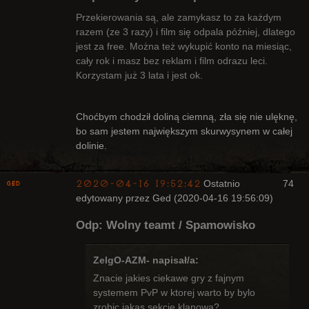
Przekierowania są, ale zamykasz to za każdym
razem (ze 3 razy) i film się odpala później, dlatego
jest za free. Można też wykupić konto na miesiąc,
Bywalec
cały rok i masz bez reklam i film odrazu leci.
Nieaktywny
Korzystam już 3 lata i jest ok.
Choćbym chodził doliną ciemną, zła się nie ulęknę,
bo sam jestem największym skurwysynem w całej
dolinie.
2020-04-16 19:52:42
Ostatnio
74
Ged
edytowany przez Ged (2020-04-16 19:56:09)
Odp: Wolny teamt / Spamowisko
ZelgO-AZM- napisał/a:
Znacie jakies ciekawe gry z fajnym
Kapłan
systemem PvP w ktorej warto by bylo
Nieaktywny
zrobic jakas sekcje klanowa?