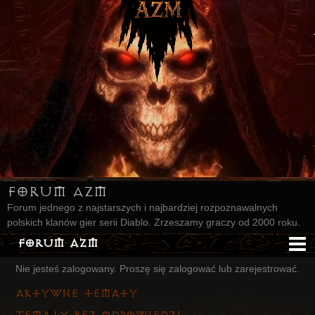
Forum AZM
Forum jednego z najstarszych i najbardziej rozpoznawalnych
polskich klanów gier serii Diablo. Zrzeszamy graczy od 2000 roku.
Forum AZM
Nie jesteś zalogowany.
Proszę się zalogować lub zarejestrować.
Strona AZM
Aktywne tematy
Główna