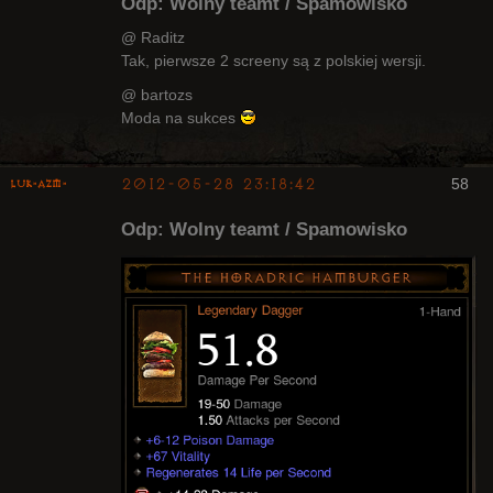
Odp: Wolny teamt / Spamowisko
@ Raditz
Tak, pierwsze 2 screeny są z polskiej wersji.
Kapłan
@ bartozs
Nieaktywny
Moda na sukces
2012-05-28 23:18:42
58
luK-AZM-
Odp: Wolny teamt / Spamowisko
Kapłan
Nieaktywny