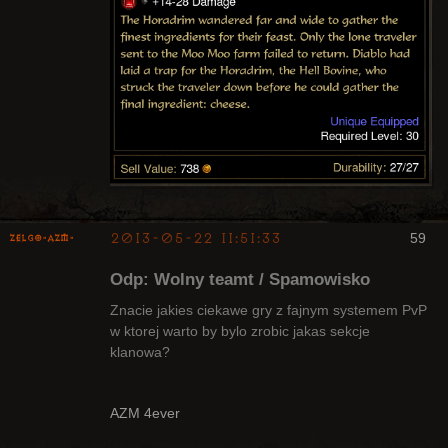
2013-05-22 11:51:33
59
ZelgO-AZM-
Odp: Wolny teamt / Spamowisko
Znacie jakies ciekawe gry z fajnym systemem PvP
w ktorej warto by bylo zrobic jakas sekcje
klanowa?
Radny Klanu
Nieaktywny
AZM 4ever