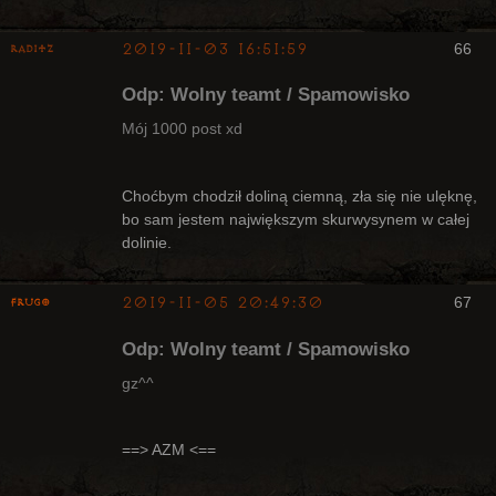
2019-11-03 16:51:59
66
Raditz
Odp: Wolny teamt / Spamowisko
Mój 1000 post xd
Bywalec
Choćbym chodził doliną ciemną, zła się nie ulęknę,
bo sam jestem największym skurwysynem w całej
Nieaktywny
dolinie.
2019-11-05 20:49:30
67
Frugo
Odp: Wolny teamt / Spamowisko
gz^^
Radny Klanu
==> AZM <==
Nieaktywny