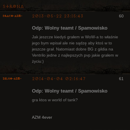
Strona
2013-05-22 23:15:43
60
Draco-AZM-
Arcykapłan
Odp: Wolny teamt / Spamowisko
Nieaktywny
Jak jeszcze kiedyś grałem w WoW-a to właśnie
jego bym wpisał ale nie sądzę aby ktoś w to
jeszcze grał. Natomiast dobre BG z gildia na
Ventrilo jedne z najlepszych pvp jakie grałem w
życiu:)
2014-04-04 02:16:47
61
ZelgO-AZM-
Odp: Wolny teamt / Spamowisko
gra ktos w world of tank?
Radny Klanu
AZM 4ever
Nieaktywny