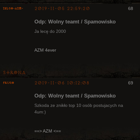
2019-11-05 22:59:20
68
ZelgO-AZM-
Odp: Wolny teamt / Spamowisko
Ja lecę do 2000
Radny Klanu
AZM 4ever
Nieaktywny
Strona
2019-11-06 10:12:08
69
Frugo
Odp: Wolny teamt / Spamowisko
Szkoda ze znikło top 10 osób postujacych na
4um:)
Radny Klanu
Nieaktywny
==> AZM <==