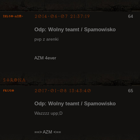
2014-06-07 21:37:19
64
ZelgO-AZM-
Odp: Wolny teamt / Spamowisko
pvp z arenki
Radny Klanu
AZM 4ever
Nieaktywny
Strona
2017-01-08 13:43:40
65
Frugo
Odp: Wolny teamt / Spamowisko
Wazzzz upp;D
Radny Klanu
==> AZM <==
Nieaktywny