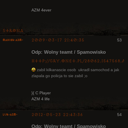
Radny Klanu
AZM 4ever
Nieaktywny
Strona
2009-03-17 21:40:35
53
Maniek-AZM-
Odp: Wolny teamt / Spamowisko
http://gry.onet.pl/28062,1547568,
zabil kilkanascie osob ukradl samochod a jak
zlapala go policja to sie zabil ;o
Arcykapłan
Nieaktywny
}{ C Player
AZM 4 life
2012-05-23 22:43:36
54
luK-AZM-
Odp: Wolny teamt / Spamowisko