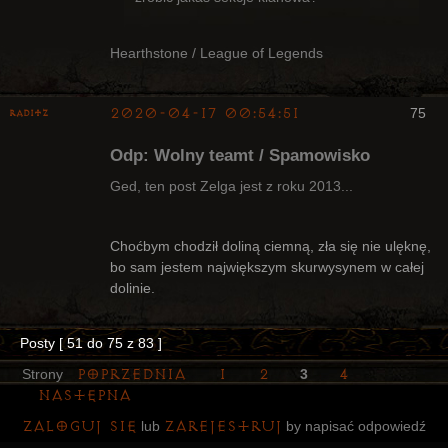
Hearthstone / League of Legends
2020-04-17 00:54:51
75
Raditz
Odp: Wolny teamt / Spamowisko
Ged, ten post Zelga jest z roku 2013...
Bywalec
Choćbym chodził doliną ciemną, zła się nie ulęknę,
bo sam jestem największym skurwysynem w całej
Nieaktywny
dolinie.
Posty [ 51 do 75 z 83 ]
Poprzednia
1
2
4
Strony
3
Następna
Zaloguj się
zarejestruj
lub
by napisać odpowiedź