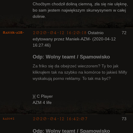
Nieaktywny
Choćbym chodził doliną ciemną, zła się nie ulęknę,
bo sam jestem największym skurwysynem w całej
dolinie.
2020-04-12 16:20:18
Ostatnio
72
Maniek-AZM-
edytowany przez Maniek-AZM- (2020-04-12
16:27:46)
Odp: Wolny teamt / Spamowisko
Za friko się da obejrzeć wieczorem? Ty bo jak
kliknąłem tak na szybko na komórce to jakieś Milfy
wyskakują porno reklamy. To tak ma być?
Arcykapłan
Nieaktywny
}{ C Player
AZM 4 life
2020-04-12 16:42:07
73
Raditz
Odp: Wolny teamt / Spamowisko