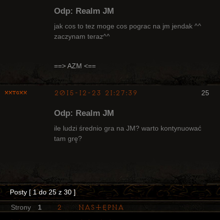
Odp: Realm JM
jak cos to tez moge cos pograc na jm jendak ^^
zaczynam teraz^^
Radny Klanu
Nieaktywny
==> AZM <==
2015-12-23 21:27:39
25
XxTGxX
Odp: Realm JM
ile ludzi średnio gra na JM? warto kontynuować
tam grę?
Arcykapłan
Nieaktywny
Posty [ 1 do 25 z 30 ]
2
Następna
Strony
1