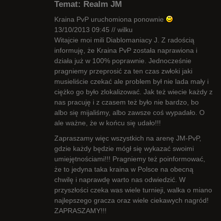
Temat: Realm JM
Nieaktywny
Kraina PvP uruchomiona ponownie
13/10/2013 09:45 // wilku
Witajcie moi mili Diablomaniacy J. Z radością
informuję, że Kraina PvP została naprawiona i
działa już w 100% poprawnie. Jednocześnie
pragniemy przeprosić za ten czas zwłoki jaki
musieliście czekać ale problem był nie lada mały i
ciężko go było zlokalizować. Jak też wiecie każdy z
nas pracuję i z czasem też było nie bardzo, bo
albo się mijaliśmy, albo zawsze coś wypadało. O
ale ważne, że w końcu się udało!!!
Zapraszamy więc wszystkich na arenę JM-PvP,
gdzie każdy będzie mógł się wykazać swoimi
umiejętnościami!!! Pragniemy też poinformować,
że to jedyna taka kraina w Polsce na obecną
chwilę i naprawdę warto nas odwiedzić. W
przyszłości czeka was wiele turnieji, walka o miano
najlepszego gracza oraz wiele ciekawych nagród!
ZAPRASZAMY!!!