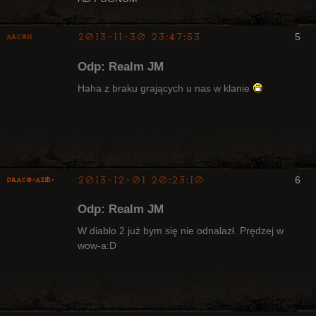
2013-11-30 23:47:53
5
Arcon
Bywalec
Odp: Realm JM
Nieaktywny
Haha z braku grających u nas w klanie
2013-12-01 20:23:10
6
Draco-AZM-
Arcykapłan
Odp: Realm JM
Nieaktywny
W diablo 2 już bym się nie odnalazł. Prędzej w
wow-a:D