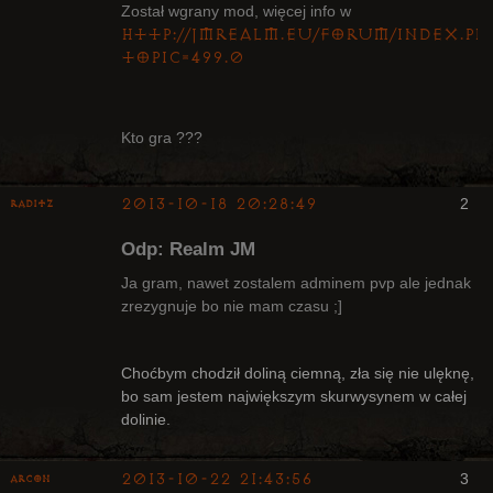
Został wgrany mod, więcej info w
http://jmrealm.eu/forum/index.ph
topic=499.0
Kto gra ???
2013-10-18 20:28:49
2
Raditz
Odp: Realm JM
Ja gram, nawet zostalem adminem pvp ale jednak
zrezygnuje bo nie mam czasu ;]
Bywalec
Choćbym chodził doliną ciemną, zła się nie ulęknę,
Nieaktywny
bo sam jestem największym skurwysynem w całej
dolinie.
2013-10-22 21:43:56
3
Arcon