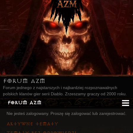
Forum AZM
Forum jednego z najstarszych i najbardziej rozpoznawalnych
polskich klanów gier serii Diablo. Zrzeszamy graczy od 2000 roku.
Forum AZM
Nie jesteś zalogowany.
Proszę się zalogować lub zarejestrować.
Strona AZM
Aktywne tematy
Główna