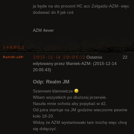
ja będe na sto procent HC acc Zelgadiz-AZM- więc
dodawać do fl jak coś
Radny Klanu
Nieaktywny
AZM 4ever
Strona
2015-12-14 20:05:12
Ostatnio
22
Maniek-AZM-
edytowany przez Maniek-AZM- (2015-12-14
20:05:43)
Odp: Realm JM
Szanowni klanowicze
Witam wszystkich po dłuższej przerwie.
Naszła mnie ochota aby popykać w d2,
Arcykapłan
Od jutra startuje na JM godzine wieczorne pewnie
Nieaktywny
koło 18-20.
Widzę że AZM wystartowało tam trochę więc chcę
się dołączyć.