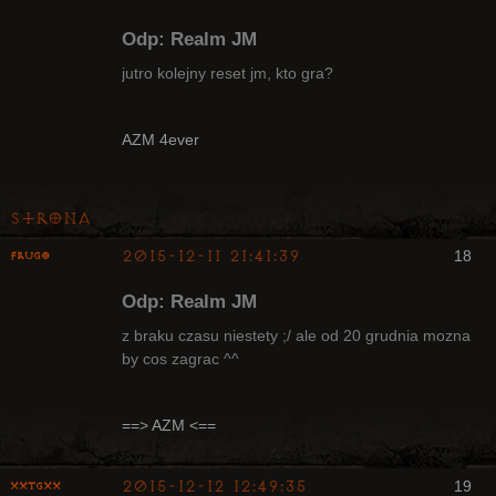
Odp: Realm JM
jutro kolejny reset jm, kto gra?
Radny Klanu
AZM 4ever
Nieaktywny
Strona
2015-12-11 21:41:39
18
Frugo
Odp: Realm JM
z braku czasu niestety ;/ ale od 20 grudnia mozna
by cos zagrac ^^
Radny Klanu
Nieaktywny
==> AZM <==
2015-12-12 12:49:35
19
XxTGxX