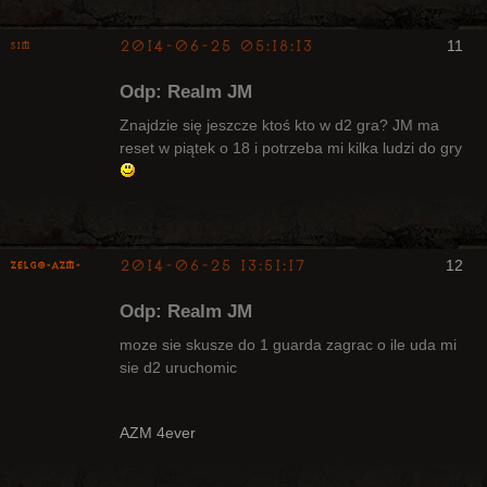
2014-06-25 05:18:13
11
Sim
Arcykapłan
Odp: Realm JM
Nieaktywny
Znajdzie się jeszcze ktoś kto w d2 gra? JM ma
reset w piątek o 18 i potrzeba mi kilka ludzi do gry
2014-06-25 13:51:17
12
ZelgO-AZM-
Odp: Realm JM
moze sie skusze do 1 guarda zagrac o ile uda mi
sie d2 uruchomic
Radny Klanu
Nieaktywny
AZM 4ever