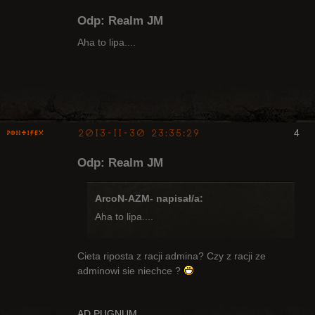
Bywalec
Odp: Realm JM
Nieaktywny
Aha to lipa....
2013-11-30 23:35:29
4
pontifex
Odp: Realm JM
ArcoN-AZM- napisał/a:
Aha to lipa....
Arcykapłan
Nieaktywny
Cieta riposta z racji admina? Czy z racji ze
adminowi sie niechce ?
AD PUGNUM