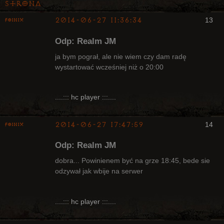
Strona
2014-06-27 11:36:34
13
Foinix
Odp: Realm JM
ja bym pograł, ale nie wiem czy dam radę
wystartować wcześniej niż o 20:00
Bywalec
....::: hc player :::....
Nieaktywny
2014-06-27 17:47:59
14
Foinix
Odp: Realm JM
dobra... Powinienem być na grze 18:45, bede sie
odzywał jak wbije na serwer
Bywalec
....::: hc player :::....
Nieaktywny