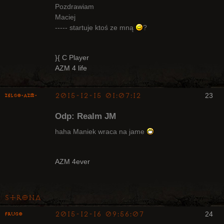
Pozdrawiam
Maciej
----- startuje ktoś ze mną
?
}{ C Player
AZM 4 life
2015-12-15 01:07:12
23
ZelgO-AZM-
Odp: Realm JM
haha Maniek wraca na jame
Radny Klanu
AZM 4ever
Nieaktywny
Strona
2015-12-16 09:56:07
24
Frugo