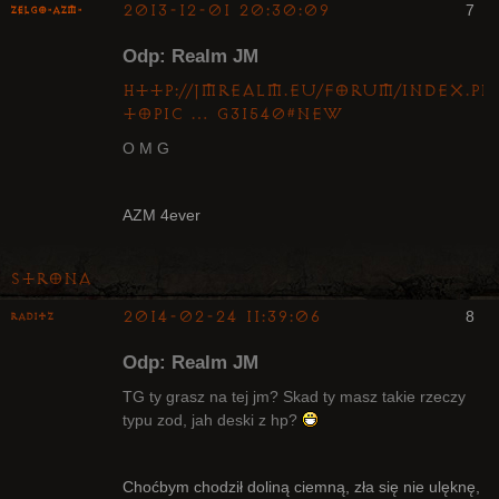
2013-12-01 20:30:09
7
ZelgO-AZM-
Odp: Realm JM
http://jmrealm.eu/forum/index.ph
topic … g31540#new
O M G
Radny Klanu
Nieaktywny
AZM 4ever
Strona
2014-02-24 11:39:06
8
Raditz
Odp: Realm JM
TG ty grasz na tej jm? Skad ty masz takie rzeczy
typu zod, jah deski z hp?
Bywalec
Choćbym chodził doliną ciemną, zła się nie ulęknę,
Nieaktywny