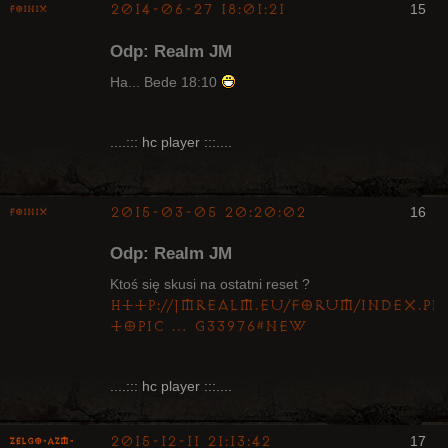
2014-06-27 18:01:21
15
Foinix
Odp: Realm JM
Ha... Bede 18:10
Bywalec
....::: hc player :::....
Nieaktywny
2015-03-05 20:20:02
16
Foinix
Odp: Realm JM
Ktoś się skusi na ostatni reset ?
http://jmrealm.eu/forum/index.ph
topic … g33976#new
Bywalec
Nieaktywny
....::: hc player :::....
2015-12-11 21:13:42
17
ZelgO-AZM-