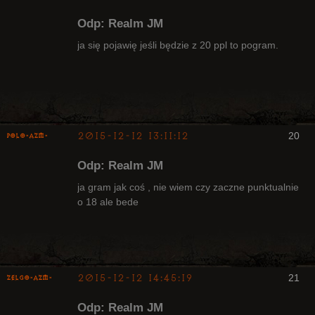
Odp: Realm JM
ja się pojawię jeśli będzie z 20 ppl to pogram.
Arcykapłan
Nieaktywny
2015-12-12 13:11:12
20
Polo-AZM-
Arcykapłan
były Radny
Odp: Realm JM
Klanu
Nieaktywny
ja gram jak coś , nie wiem czy zaczne punktualnie
o 18 ale bede
2015-12-12 14:45:19
21
ZelgO-AZM-
Odp: Realm JM