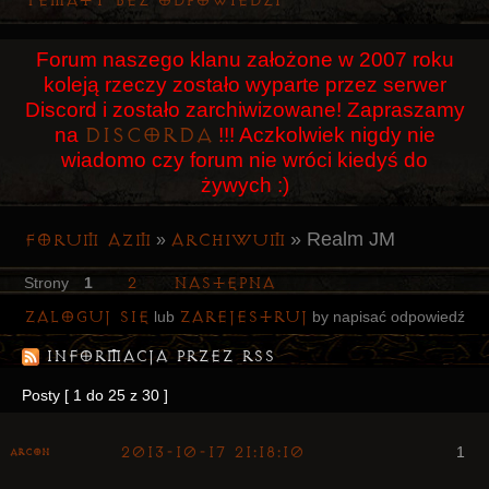
Tematy bez odpowiedzi
Użytkownicy
Forum naszego klanu założone w 2007 roku
Szukaj
koleją rzeczy zostało wyparte przez serwer
Rejestracja
Discord i zostało zarchiwizowane! Zapraszamy
Discorda
na
!!! Aczkolwiek nigdy nie
Logowanie
wiadomo czy forum nie wróci kiedyś do
żywych :)
»
Realm JM
Forum AZM
Archiwum
»
2
Następna
Strony
1
Zaloguj się
zarejestruj
lub
by napisać odpowiedź
Informacja przez RSS
Posty [ 1 do 25 z 30 ]
2013-10-17 21:18:10
1
Arcon
Bywalec