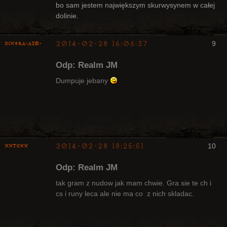
bo sam jestem największym skurwysynem w całej
dolinie.
2014-02-28 16:06:37
9
Dixtra-AZM-
Odp: Realm JM
Dumpuje jebany
Radny Klanu
Nieaktywny
2014-02-28 18:25:51
10
XxTGxX
Odp: Realm JM
tak gram z nudow jak mam chwie. Gra sie te ch i
cs i runy leca ale nie ma co z nich skladac.
Arcykapłan
Nieaktywny