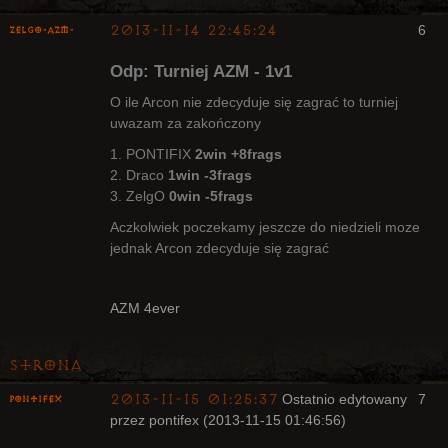
2013-11-14 22:45:24
6
ZelgO-AZM-
Odp: Turniej AZM - 1v1
O ile Arcon nie zdecyduje się zagrać to turniej
uwazam za zakończony
1. PONTIFIX
2win +8frags
Radny Klanu
2. Draco
1win -3frags
Nieaktywny
3. ZelgO
0win -5frags
Aczkolwiek poczekamy jeszcze do niedzieli moze
jednak Arcon zdecyduje się zagrać
AZM 4ever
Strona
2013-11-15 01:25:37
Ostatnio edytowany
7
pontifex
przez pontifex (2013-11-15 01:46:56)