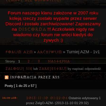
Tematy bez odpowiedzi
Użytkownicy
Forum naszego klanu założone w 2007 roku
Szukaj
koleją rzeczy zostało wyparte przez serwer
Rejestracja
Discord i zostało zarchiwizowane! Zapraszamy
Discorda
na
!!! Aczkolwiek nigdy nie
Logowanie
wiadomo czy forum nie wróci kiedyś do
żywych :)
»
Turniej AZM - 1v1
Forum AZM
Archiwum
»
2
3
Następna
Strony
1
Zaloguj się
zarejestruj
lub
by napisać odpowiedź
Informacja przez RSS
Posty [ 1 do 25 z 57 ]
2013-11-10 01:22:06
Ostatnio edytowany
1
ZelgO-AZM-
przez ZelgO-AZM- (2013-11-10 01:29:32)