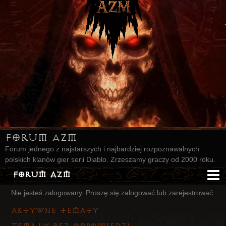
Forum AZM
Forum jednego z najstarszych i najbardziej rozpoznawalnych
polskich klanów gier serii Diablo. Zrzeszamy graczy od 2000 roku.
Forum AZM
Nie jesteś zalogowany.
Proszę się zalogować lub zarejestrować.
Strona AZM
Aktywne tematy
Główna