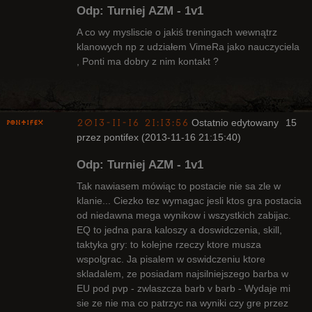
Odp: Turniej AZM - 1v1
Nieaktywny
A co wy mysliscie o jakiś treningach wewnątrz
klanowych np z udziałem VimeRa jako nauczyciela
, Ponti ma dobry z nim kontakt ?
2013-11-16 21:13:56
Ostatnio edytowany
15
pontifex
przez pontifex (2013-11-16 21:15:40)
Odp: Turniej AZM - 1v1
Tak nawiasem mówiąc to postacie nie sa zle w
klanie... Ciezko tez wymagac jesli ktos gra postacia
od niedawna mega wynikow i wszystkich zabijac.
Arcykapłan
EQ to jedna para kaloszy a doswidczenia, skill,
Nieaktywny
taktyka gry: to kolejne rzeczy ktore musza
wspolgrac. Ja pisalem w oswidczeniu ktore
skladalem, ze posiadam najsilniejszego barba w
EU pod pvp - zwlaszcza barb v barb - Wydaje mi
sie ze nie ma co patrzyc na wyniki czy gre przez