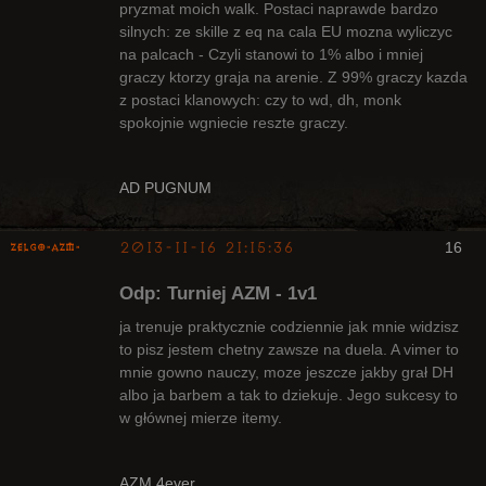
pryzmat moich walk. Postaci naprawde bardzo
silnych: ze skille z eq na cala EU mozna wyliczyc
na palcach - Czyli stanowi to 1% albo i mniej
graczy ktorzy graja na arenie. Z 99% graczy kazda
z postaci klanowych: czy to wd, dh, monk
spokojnie wgniecie reszte graczy.
AD PUGNUM
2013-11-16 21:15:36
16
ZelgO-AZM-
Odp: Turniej AZM - 1v1
ja trenuje praktycznie codziennie jak mnie widzisz
to pisz jestem chetny zawsze na duela. A vimer to
mnie gowno nauczy, moze jeszcze jakby grał DH
Radny Klanu
albo ja barbem a tak to dziekuje. Jego sukcesy to
Nieaktywny
w głównej mierze itemy.
AZM 4ever