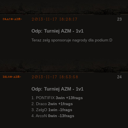
2013-11-17 18:28:17
23
Draco-AZM-
Arcykapłan
Odp: Turniej AZM - 1v1
Nieaktywny
Teraz zelg sponsoruje nagrody dla podium:D
2013-11-17 18:53:58
24
ZelgO-AZM-
Odp: Turniej AZM - 1v1
1. PONTIFIX
3win +13frags
2. Draco
2win +1frags
3. ZelgO
1win -1frags
Radny Klanu
4. ArcoN
0win -13frags
Nieaktywny