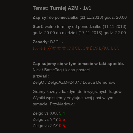
Temat: Turniej AZM - 1v1
Zapisy:
do poniedziałku (11.11.2013) godz. 20:00
Start:
wolne terminy od poniedziałku (11.11.2013)
godz. 20:00 do niedzieli (17.11.2013) godz. 22:00
Radny Klanu
Nieaktywny
Zasady:
D3CL -
http://www.d3cl.com/pl/rules
Zapisujemy się w tym temacie w taki sposób:
Nick / BattleTag / klasa postaci
przyład:
ZelgO / ZelgoAZM#2487 / Łowca Demonów
Gramy każdy z każdym do 5 wygranych fragów.
Wyniki wpisujemy edytując swój post w tym
temacie. Przykładowo:
Zelgo vs XXX
5:4
Zelgo vs YYY
3:5
Zelgo vs ZZZ
0:5