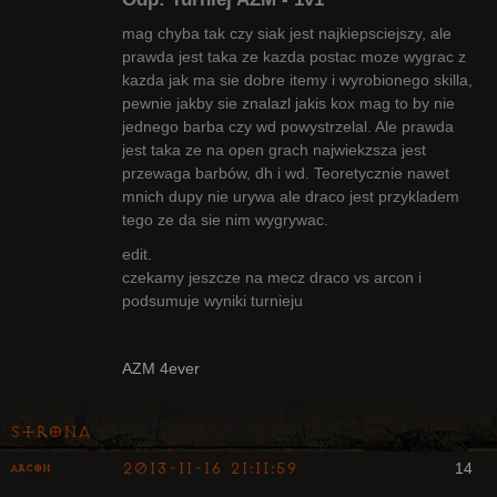
mag chyba tak czy siak jest najkiepsciejszy, ale
prawda jest taka ze kazda postac moze wygrac z
kazda jak ma sie dobre itemy i wyrobionego skilla,
Radny Klanu
pewnie jakby sie znalazl jakis kox mag to by nie
Nieaktywny
jednego barba czy wd powystrzelal. Ale prawda
jest taka ze na open grach najwiekzsza jest
przewaga barbów, dh i wd. Teoretycznie nawet
mnich dupy nie urywa ale draco jest przykladem
tego ze da sie nim wygrywac.
edit.
czekamy jeszcze na mecz draco vs arcon i
podsumuje wyniki turnieju
AZM 4ever
Strona
2013-11-16 21:11:59
14
Arcon
Bywalec