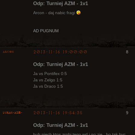
Odp: Turniej AZM - 1v1
Arcon - daj nabic fragi
Arcykapłan
AD PUGNUM
Nieaktywny
2013-11-16 19:00:00
8
Arcon
Bywalec
Odp: Turniej AZM - 1v1
Nieaktywny
Ja vs Pontifex 0:5
Ja vs Zelgo 1:5
Ja vs Draco 1:5
2013-11-16 19:54:35
9
lukas-azm-
Odp: Turniej AZM - 1v1
huh niech ktos zrobi tego wd i go zje , bo tak byc