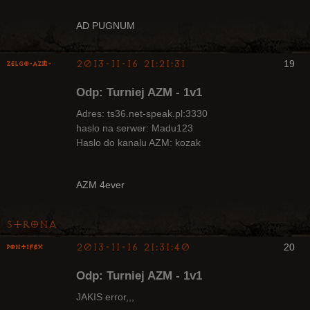
AD PUGNUM
2013-11-16 21:21:31
19
ZelgO-AZM-
Odp: Turniej AZM - 1v1
Adres: ts36.net-speak.pl:3330
haslo na serwer: Madu123
Haslo do kanalu AZM: kozak
Radny Klanu
Nieaktywny
AZM 4ever
Strona
2013-11-16 21:31:40
20
pontifex
Odp: Turniej AZM - 1v1
JAKIS error,,,