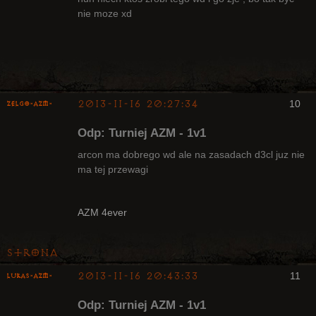
nie moze xd
Arcykapłan,
były Radny
Klanu
Nieaktywny
2013-11-16 20:27:34
10
ZelgO-AZM-
Odp: Turniej AZM - 1v1
arcon ma dobrego wd ale na zasadach d3cl juz nie
ma tej przewagi
Radny Klanu
Nieaktywny
AZM 4ever
Strona
2013-11-16 20:43:33
11
lukas-azm-
Odp: Turniej AZM - 1v1