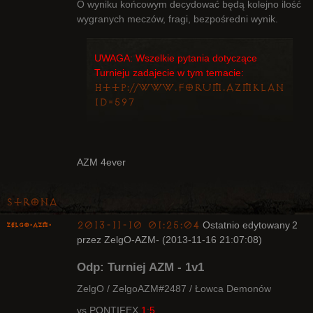
O wyniku końcowym decydować będą kolejno ilość
wygranych meczów, fragi, bezpośredni wynik.
UWAGA: Wszelkie pytania dotyczące
Turnieju zadajecie w tym temacie:
http://www.forum.azmklan.org
id=597
AZM 4ever
Strona
2013-11-10 01:25:04
Ostatnio edytowany
2
ZelgO-AZM-
przez ZelgO-AZM- (2013-11-16 21:07:08)
Odp: Turniej AZM - 1v1
ZelgO / ZelgoAZM#2487 / Łowca Demonów
vs PONTIFEX
1:5