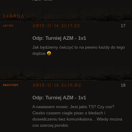
Strona
2013-11-16 21:17:22
17
Arcon
Bywalec
Odp: Turniej AZM - 1v1
Nieaktywny
Jak będziemy ćwiczyć to na pewno każdy do tego
dojdzie
2013-11-16 21:19:02
18
pontifex
Odp: Turniej AZM - 1v1
A nawiasem mowic: Jest jakis TS? Czy cos?
Ciezko czasem ciagle pisac o bledach i
doswidczeniu bez komunikatora... Wtedy mozna
Arcykapłan
cos szerzej porobic.
Nieaktywny