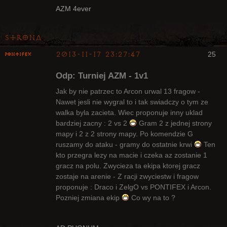
AZM 4ever
Strona
2013-11-17 23:27:47
25
pontifex
Odp: Turniej AZM - 1v1
Jak by nie patrzec to Arcon urwal 13 fragow -
Nawet jesli nie wygral to i tak swiadczy o tym ze
walka byla zacieta. Wiec proponuje inny uklad
Arcykapłan
bardziej zacny : 2 vs 2
Gram 2 z jednej strony
Nieaktywny
mapy i 2 z 2 strony mapy. Po komendzie G
ruszamy do ataku - gramy do ostatnie krwi
Ten
kto przegra lezy na macie i czeka az zostanie 1
gracz na polu. Zwycieza ta ekipa ktorej gracz
zostaje na arenie - Z racji zwyciestw i fragow
proponuje : Draco i ZelgO vs PONTIFEX i Arcon.
Pozniej zmiana ekip
Co wy na to ?