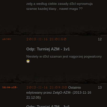
zelg a wedlug ciebie zasady d3cl wyrownuja
szanse kazdej klasy , nawet maga ??
Arcykapłan,
były Radny
Klanu
Nieaktywny
2013-11-16 21:01:50
12
Arcon
Bywalec
Odp: Turniej AZM - 1v1
Nieaktywny
Niestety w d3cl szaman jest najgorzej pogwalcony
2013-11-16 21:09:30
Ostatnio
13
ZelgO-AZM-
edytowany przez ZelgO-AZM- (2013-11-16
21:12:05)
Odp: Turniej AZM - 1v1