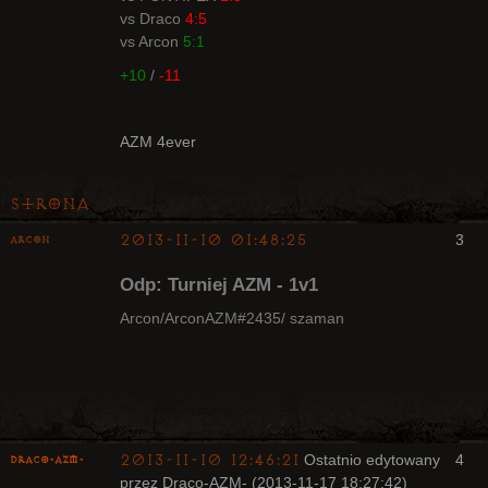
vs Draco
4:5
Radny Klanu
vs Arcon
5:1
Nieaktywny
+10
/
-11
AZM 4ever
Strona
2013-11-10 01:48:25
3
Arcon
Bywalec
Odp: Turniej AZM - 1v1
Nieaktywny
Arcon/ArconAZM#2435/ szaman
2013-11-10 12:46:21
Ostatnio edytowany
4
Draco-AZM-
przez Draco-AZM- (2013-11-17 18:27:42)