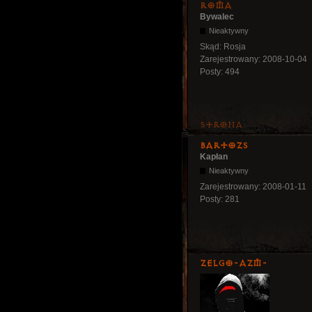
Roma
Bywalec
Nieaktywny
Skąd:
Rosja
Zarejestrowany:
2008-10-04
Posty:
494
Strona
bartozs
Kapłan
Nieaktywny
Zarejestrowany:
2008-01-11
Posty:
281
ZelgO-AZM-