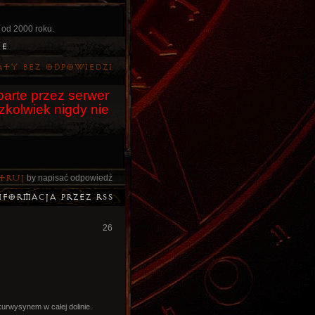
 od 2000 roku.
ie
aty bez odpowiedzi
arte przez serwer
czkolwiek nigdy nie
truj
by napisać odpowiedź
nformacja przez RSS
26
kurwysynem w całej dolinie.