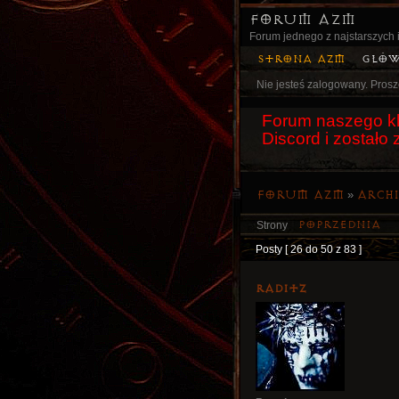
Forum AZM
Forum jednego z najstarszych i
Strona AZM
Głó
Nie jesteś zalogowany.
Prosz
Forum naszego kl
Discord i został
Forum AZM
»
Arch
Poprzednia
Strony
Posty [ 26 do 50 z 83 ]
Raditz