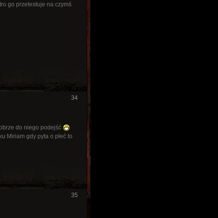
tro go przetestuje na czymś
34
 dobrze do niego podejść
u Miriam gdy pyta o płeć to
35