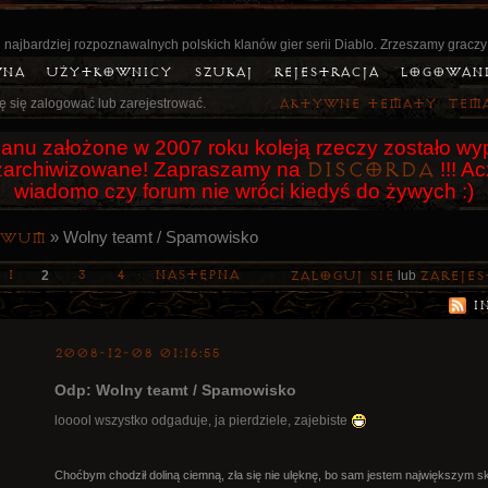
 najbardziej rozpoznawalnych polskich klanów gier serii Diablo. Zrzeszamy graczy
wna
Użytkownicy
Szukaj
Rejestracja
Logowan
ę się zalogować lub zarejestrować.
Aktywne tematy
Tem
anu założone w 2007 roku koleją rzeczy zostało wyp
Discorda
o zarchiwizowane! Zapraszamy na
!!! A
wiadomo czy forum nie wróci kiedyś do żywych :)
»
Wolny teamt / Spamowisko
iwum
1
3
4
Następna
2
Zaloguj się
lub
zarejes
I
2008-12-08 01:16:55
Odp: Wolny teamt / Spamowisko
looool wszystko odgaduje, ja pierdziele, zajebiste
Choćbym chodził doliną ciemną, zła się nie ulęknę, bo sam jestem największym s