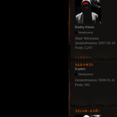
Radny Klanu
Nieaktywny
Skąd:
Warszawa
Zarejestrowany:
2007-03-19
Posty:
2,247
Strona
bartozs
Kapłan
Nieaktywny
Zarejestrowany:
2008-01-11
Posty:
281
ZelgO-AZM-