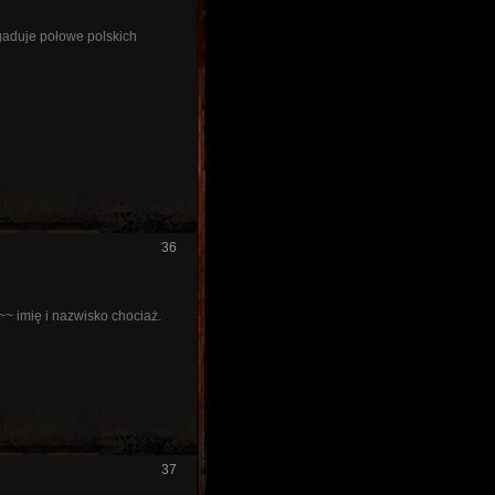
gaduje połowe polskich
36
 ~~ imię i nazwisko chociaż.
37