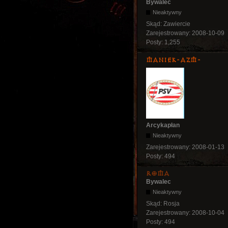
Bywalec
Nieaktywny
Skąd:
Zawiercie
Zarejestrowany:
2008-10-09
Posty:
1,255
Maniek-AZM-
Arcykapłan
Nieaktywny
Zarejestrowany:
2008-01-13
Posty:
494
Roma
Bywalec
Nieaktywny
Skąd:
Rosja
Zarejestrowany:
2008-10-04
Posty:
494