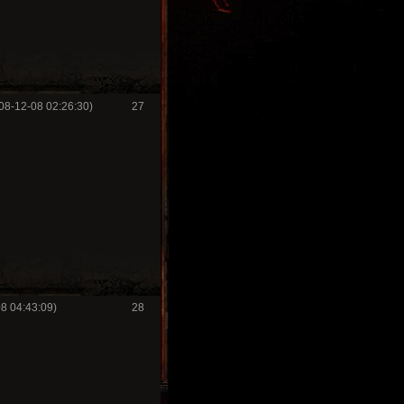
08-12-08 02:26:30)
27
8 04:43:09)
28