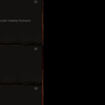
31
a jak i Izabelę Scorupco
32
33