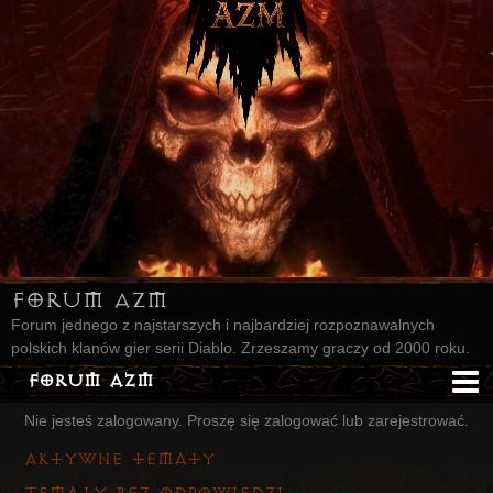
Forum AZM
Forum jednego z najstarszych i najbardziej rozpoznawalnych
polskich klanów gier serii Diablo. Zrzeszamy graczy od 2000 roku.
Forum AZM
Nie jesteś zalogowany.
Proszę się zalogować lub zarejestrować.
Strona AZM
Aktywne tematy
Główna