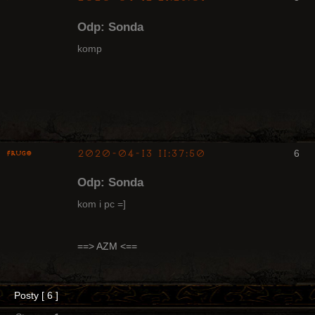
Odp: Sonda
komp
Arcykapłan,
były Radny
Klanu
Nieaktywny
2020-04-13 11:37:50
6
Frugo
Odp: Sonda
kom i pc =]
Radny Klanu
==> AZM <==
Nieaktywny
Posty [ 6 ]