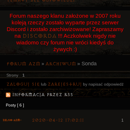
Tematy bez odpowiedzi
Użytkownicy
Forum naszego klanu założone w 2007 roku
Szukaj
koleją rzeczy zostało wyparte przez serwer
Rejestracja
Discord i zostało zarchiwizowane! Zapraszamy
Discorda
na
!!! Aczkolwiek nigdy nie
Logowanie
wiadomo czy forum nie wróci kiedyś do
żywych :)
»
Sonda
Forum AZM
Archiwum
»
Strony
1
Zaloguj się
zarejestruj
lub
by napisać odpowiedź
Informacja przez RSS
Posty [ 6 ]
2020-04-12 17:02:11
1
ZelgO-AZM-