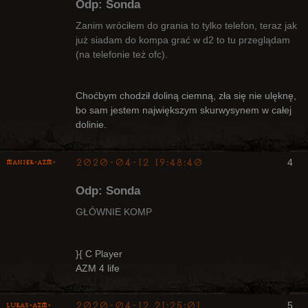
Odp: Sonda
Zanim wróciłem do grania to tylko telefon, teraz jak
już siadam do kompa grać w d2 to tu przeglądam
(na telefonie też ofc).
Bywalec
Nieaktywny
Choćbym chodził doliną ciemną, zła się nie ulęknę,
bo sam jestem największym skurwysynem w całej
dolinie.
2020-04-12 19:48:40
4
Maniek-AZM-
Odp: Sonda
GŁÓWNIE KOMP
Arcykapłan
}{ C Player
AZM 4 life
Nieaktywny
2020-04-12 21:25:01
5
lukas-azm-