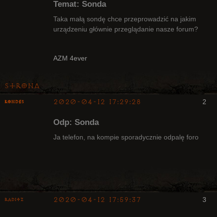
Temat: Sonda
Taka małą sondę chce przeprowadzić na jakim
urządzeniu głównie przeglądanie nasze forum?
Radny Klanu
Nieaktywny
AZM 4ever
Strona
2020-04-12 17:29:28
2
kondes
Kapłan
Odp: Sonda
Nieaktywny
Ja telefon, na kompie sporadycznie odpalę foro
2020-04-12 17:59:37
3
Raditz