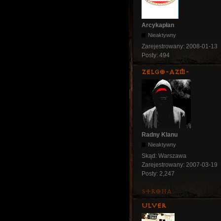
Arcykapłan
Nieaktywny
Zarejestrowany:
2008-01-13
Posty:
494
ZelgO-AZM-
Radny Klanu
Nieaktywny
Skąd:
Warszawa
Zarejestrowany:
2007-03-19
Posty:
2,247
Strona
Ulver