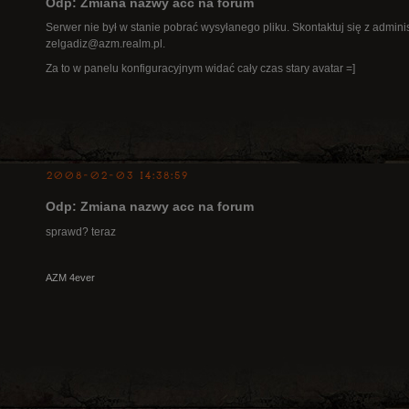
Odp: Zmiana nazwy acc na forum
Serwer nie był w stanie pobrać wysyłanego pliku. Skontaktuj się z admini
zelgadiz@azm.realm.pl.
Za to w panelu konfiguracyjnym widać cały czas stary avatar =]
2008-02-03 14:38:59
Odp: Zmiana nazwy acc na forum
sprawd? teraz
AZM 4ever