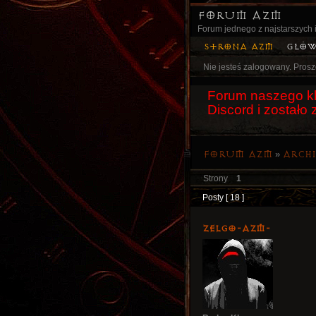
Forum AZM
Forum jednego z najstarszych i
Strona AZM
Głó
Nie jesteś zalogowany.
Prosz
Forum naszego kl
Discord i został
Forum AZM
»
Arch
Strony
1
Posty [ 18 ]
ZelgO-AZM-