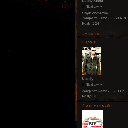
Radny Klanu
Nieaktywny
Skąd:
Warszawa
Zarejestrowany:
2007-03-19
Posty:
2,247
Strona
Ulver
Upadły
Nieaktywny
Zarejestrowany:
2007-03-21
Posty:
58
Maniek-AZM-