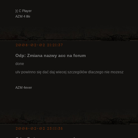
}{ C Player
AZM 4 life
2008-02-02 21:21:37
Odp: Zmiana nazwy acc na forum
done
ulv powinno się dać daj wiecej szczegółów dlaczego nie mozesz
AZM 4ever
2008-02-02 23:11:35