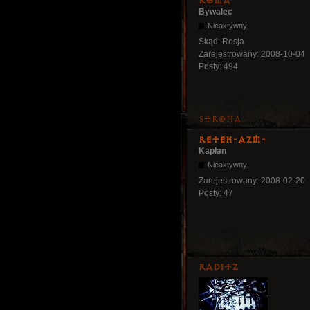
Roma
Bywalec
Nieaktywny
Skąd:
Rosja
Zarejestrowany:
2008-10-04
Posty:
494
Strona
Reteh-AZM-
Kapłan
Nieaktywny
Zarejestrowany:
2008-02-20
Posty:
47
Raditz