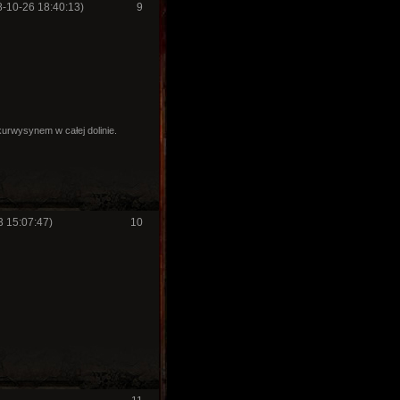
-10-26 18:40:13)
9
kurwysynem w całej dolinie.
 15:07:47)
10