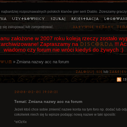
 najbardziej rozpoznawalnych polskich klanów gier serii Diablo. Zrzeszamy graczy
wna
Użytkownicy
Szukaj
Rejestracja
Logowan
ę się zalogować lub zarejestrować.
Aktywne tematy
Tem
anu założone w 2007 roku koleją rzeczy zostało wyp
Discorda
o zarchiwizowane! Zapraszamy na
!!! A
wiadomo czy forum nie wróci kiedyś do żywych :)
»
Zmiana nazwy acc na forum
iwum
Zaloguj się
lub
zarejes
I
2008-02-01 19:10:21
Temat: Zmiana nazwy acc na forum
Jeżeli ktoś chce sobie zmienić nazwe konta na tym foro np. dodać lub od
cokolwiek niech się tu wpisze podając nową nazwe w taki sposób:
*elOzXx