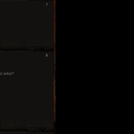
7
8
ić avka!?