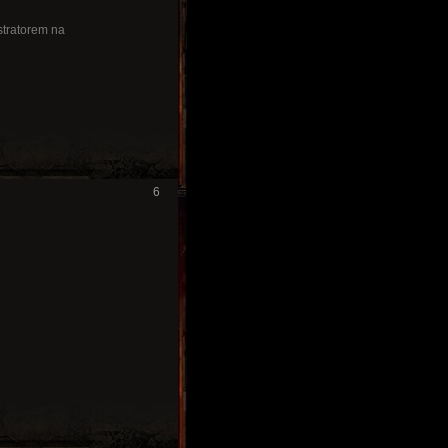
stratorem na
6