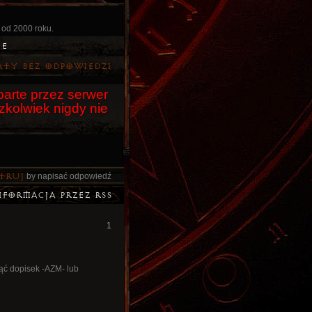
 od 2000 roku.
ie
aty bez odpowiedzi
arte przez serwer
czkolwiek nigdy nie
truj
by napisać odpowiedź
nformacja przez RSS
1
jąć dopisek -AZM- lub